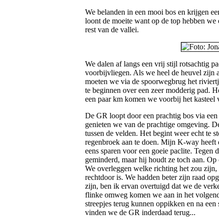
We belanden in een mooi bos en krijgen ee
loont de moeite want op de top hebben we e
rest van de vallei.
We dalen af langs een vrij stijl rotsachtig 
voorbijvliegen. Als we heel de heuvel zijn
moeten we via de spoorwegbrug het riviertj
te beginnen over een zeer modderig pad. He
een paar km komen we voorbij het kasteel 
De GR loopt door een prachtig bos via een
genieten we van de prachtige omgeving. De
tussen de velden. Het begint weer echt te st
regenbroek aan te doen. Mijn K-way heeft du
eens sparen voor een goeie paclite. Tegen dat
geminderd, maar hij houdt ze toch aan. Op 
We overleggen welke richting het zou zijn,
rechtdoor is. We hadden beter zijn raad opge
zijn, ben ik ervan overtuigd dat we de ver
flinke omweg komen we aan in het volgen
streepjes terug kunnen oppikken en na een 
vinden we de GR inderdaad terug...