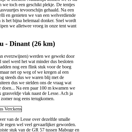
n we toch een geschikt plekje. De tentjes
asvuurtjes tevoorschijn gehaald. Na een
irelli en genieten we van een welverdiende
is het bijna helemaal donker. Snel wordt
ipen we alletwee vroeg in onze tent want
 - Dinant (26 km)
van everzwijnen) werden we gewekt door
Al snel werd het wat minder dus besloten
hadden nog een flink stuk voor de boeg
aar net op weg of we kregen al een
og steeds dus we waren blij met de
uiteen dus we stelden ons de vraag wat
er doen... Na een paar 100 m kwamen we
 grasveldje vlak naast de Lesse. Ach ja
de zomer nog eens terugkomen.
ver van de Lesse over dezelfde smalle
r de regen wel veel gevaarlijker geworden.
ooiste stuk van de GR 57 tussen Maboge en