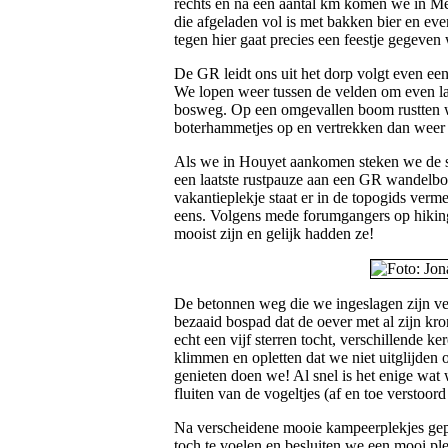
rechts en na een aantal km komen we in Me
die afgeladen vol is met bakken bier en ev
tegen hier gaat precies een feestje gegeven
De GR leidt ons uit het dorp volgt even een 
We lopen weer tussen de velden om even lat
bosweg. Op een omgevallen boom rustten we
boterhammetjes op en vertrekken dan weer 
Als we in Houyet aankomen steken we de 
een laatste rustpauze aan een GR wandelboo
vakantieplekje staat er in de topogids verme
eens. Volgens mede forumgangers op hikin
mooist zijn en gelijk hadden ze!
De betonnen weg die we ingeslagen zijn vera
bezaaid bospad dat de oever met al zijn kro
echt een vijf sterren tocht, verschillende k
klimmen en opletten dat we niet uitglijden
genieten doen we! Al snel is het enige wat 
fluiten van de vogeltjes (af en toe verstoor
Na verscheidene mooie kampeerplekjes gep
toch te voelen en besluiten we een mooi pl