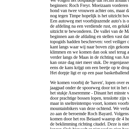
We volgen het bospaadje dat rechts afslaat
beginnen: Roch Freyr. Moeizaam vorderen 
hond van twee vrouwen achter ons, maar dat i
nog tegen Timpe hopelijk is het uitzicht bo
Een autoweg met voorbijrazende auto's is 
de afdeling na een verdiende rust, en geluk
uitzicht te bewonderen. De vallei van de M
beginnen aan de afdaling en stellen vast dat
topogids hadden beschreven: veel veiliger o
kant langs waar wij naar boven zijn gekome
klimmen en we komen dan ook snel terug a
verder langs de Maas in de richting van An
kan onze dag niet meer stuk. De regenjasse
eens de kans krijgt om een beetje op te dro
Het dorpje ligt er op een paar basketballend
We komen voorbij de 'haven', lopen over e
jaagpad onder de spoorweg door tot in het c
het stukje Anseremme - Dinant het minste va
door prachtige bossen lopen, tenslotte zijn
maar in sneltreintempo voort, komen voorbij
mountainbikers van deze ochtend. We verla
zo aan de beroemde Roch Bayard. Volgens d
komen door het ros Beiaard waarop de 4 h
de beklimming richting citadel. Deze is niet 