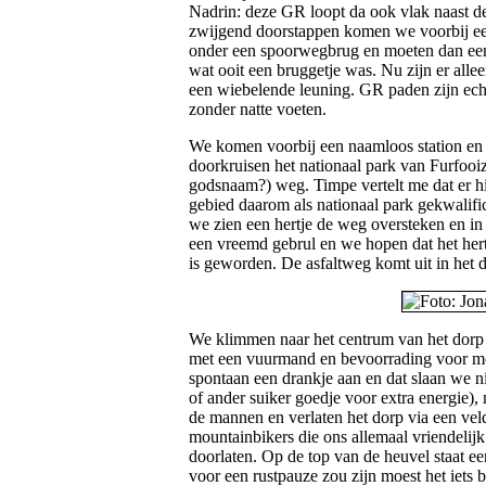
Nadrin: deze GR loopt da ook vlak naast de
zwijgend doorstappen komen we voorbij ee
onder een spoorwegbrug en moeten dan een 
wat ooit een bruggetje was. Nu zijn er allee
een wiebelende leuning. GR paden zijn ec
zonder natte voeten.
We komen voorbij een naamloos station en 
doorkruisen het nationaal park van Furfooiz
godsnaam?) weg. Timpe vertelt me dat er hi
gebied daarom als nationaal park gekwalifice
we zien een hertje de weg oversteken en in
een vreemd gebrul en we hopen dat het hertj
is geworden. De asfaltweg komt uit in het dor
We klimmen naar het centrum van het dorp 
met een vuurmand en bevoorrading voor m
spontaan een drankje aan en dat slaan we nie
of ander suiker goedje voor extra energie),
de mannen en verlaten het dorp via een vel
mountainbikers die ons allemaal vriendeli
doorlaten. Op de top van de heuvel staat e
voor een rustpauze zou zijn moest het iets b