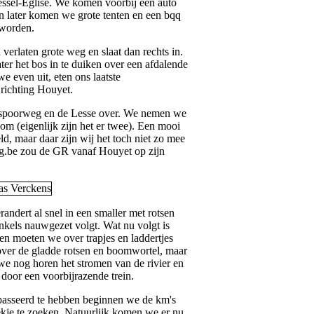
ssel-Eglise. We komen voorbij een auto
en later komen we grote tenten en een bqq
 worden.
verlaten grote weg en slaat dan rechts in.
er het bos in te duiken over een afdalende
 even uit, eten ons laatste
richting Houyet.
spoorweg en de Lesse over. We nemen we
m (eigenlijk zijn het er twee). Een mooi
ld, maar daar zijn wij het toch niet zo mee
g.be zou de GR vanaf Houyet op zijn
ndert al snel in een smaller met rotsen
nkels nauwgezet volgt. Wat nu volgt is
eren moeten we over trapjes en laddertjes
 over de gladde rotsen en boomwortel, maar
we nog horen het stromen van de rivier en
d door een voorbijrazende trein.
asseerd te hebben beginnen we de km's
ekje te zoeken. Natuurlijk komen we er nu