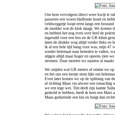
Om hem vervolgens direct weer kwijt te ra
passeren een woest blaffende hond en heb
veldweggetje loopt eerst langs een bosrand 
de modder wat de klok slaagt. We komen d
en hebben het nog even over heel de polem
ingeruild voor een bos en de GR klimt gest
laten de drukke weg altijd verder links en 
ik al een hele tijd bang voor was, mijn 47 ve
zonder helemaal naar beneden te vallen, w
stijgen altijd maar hoger en opeens zien w
stromen. Daar moeten we naartoe al maakt
We snijden wat GR meters af omdat we op he
en het ons een beetje stom lijkt om helemaal
Even later komen we op de splitsing van 
af richting Maas via alweer een rotsachtig
we een lege wei. Tim deelt zijn laatste Sult
gedeeld te hebben, biedt ik hem een Mars 
Maas gedurende een km en buigt dan rechts