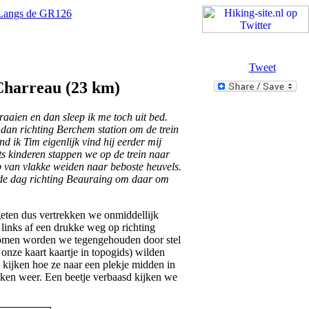
Langs de GR126
Tweet
Charreau (23 km)
aaien en dan sleep ik me toch uit bed.
dan richting Berchem station om de trein
d ik Tim eigenlijk vind hij eerder mij
s kinderen stappen we op de trein naar
 van vlakke weiden naar beboste heuvels.
 de dag richting Beauraing om daar om
eten dus vertrekken we onmiddellijk
 links af een drukke weg op richting
komen worden we tegengehouden door stel
onze kaart kaartje in topogids) wilden
 kijken hoe ze naar een plekje midden in
kken weer. Een beetje verbaasd kijken we