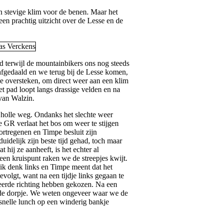
n stevige klim voor de benen. Maar het
en prachtig uitzicht over de Lesse en de
pad terwijl de mountainbikers ons nog steeds
 afgedaald en we terug bij de Lesse komen,
e oversteken, om direct weer aan een klim
t pad loopt langs drassige velden en na
van Walzin.
 holle weg. Ondanks het slechte weer
 GR verlaat het bos om weer te stijgen
ortregenen en Timpe besluit zijn
idelijk zijn beste tijd gehad, toch maar
 hij ze aanheeft, is het echter al
een kruispunt raken we de streepjes kwijt.
 ik denk links en Timpe meent dat het
volgt, want na een tijdje links gegaan te
keerde richting hebben gekozen. Na een
de dorpje. We weten ongeveer waar we de
snelle lunch op een winderig bankje