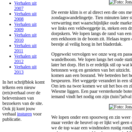
Verhalen uit
2007
De eerste klim is er al direct een die ons m
Verhalen uit
zondagswandelingetje. Tien minuten later 
2008
verwarring met waarschijnlijke oude mark
Verhalen uit
we links een veldweggetje in, steken een 
2009
dorpskern. We lopen langs de rand van een 
Verhalen uit
een eekhoorn in de boom zit. Helaas tegen d
2010
beestje al veilig hoog in het bladerdak.
Verhalen uit
2011
Opgewekt vervolgen we onze weg en passer
Verhalen uit
wandelboom. We lopen langs het oude stat
2012
later het dorp. Het is er redelijk stil op w
Verhalen uit
betonnen weg en genieten van het uitzicht
2013
komen aan een bosrand. We betreden het het
bespeuren. Het weggetje verandert in een s
In het schrijfblok komt
Om iets na twee komen we uit het bos en zi
telkens een nieuw
Wiesme liggen. Een paar versterkende bot
(reis)verhaal over de
iemand vindt het nodig om zijn (tuin?)afval
belevenissen van
bezoekers van de site.
Ook jij kunt jouw
verhaal
insturen
voor
We lopen onder een spoorweg en zin weer 
publicatie.
maar verder de heuvel op er lijkt wel geen 
we de top waar een windmolen rustig rondje