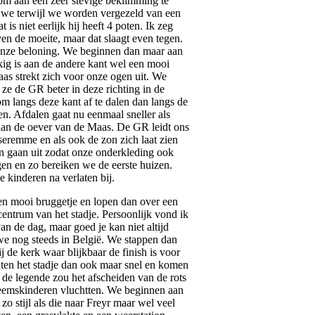
 om aan een zeer stevige beklimming te
we terwijl we worden vergezeld van een
s niet eerlijk hij heeft 4 poten. Ik zeg
ven de moeite, maar dat slaagt even tegen.
onze beloning. We beginnen dan maar aan
kig is aan de andere kant wel een mooi
aas strekt zich voor onze ogen uit. We
 ze de GR beter in deze richting in de
m langs deze kant af te dalen dan langs de
n. Afdalen gaat nu eenmaal sneller als
an de oever van de Maas. De GR leidt ons
seremme en als ook de zon zich laat zien
n gaan uit zodat onze onderkleding ook
gen en zo bereiken we de eerste huizen.
e kinderen na verlaten bij.
en mooi bruggetje en lopen dan over een
entrum van het stadje. Persoonlijk vond ik
n de dag, maar goed je kan niet altijd
 we nog steeds in België. We stappen dan
 de kerk waar blijkbaar de finish is voor
ten het stadje dan ook maar snel en komen
e legende zou het afscheiden van de rots
eemskinderen vluchtten. We beginnen aan
zo stijl als die naar Freyr maar wel veel