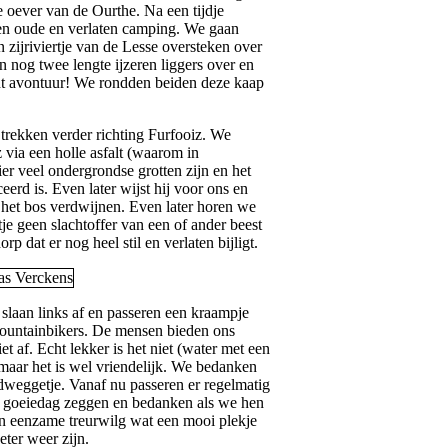
 oever van de Ourthe. Na een tijdje
n oude en verlaten camping. We gaan
zijriviertje van de Lesse oversteken over
n nog twee lengte ijzeren liggers over en
ht avontuur! We rondden beiden deze kaap
trekken verder richting Furfooiz. We
 via een holle asfalt (waarom in
er veel ondergrondse grotten zijn en het
erd is. Even later wijst hij voor ons en
 het bos verdwijnen. Even later horen we
e geen slachtoffer van een of ander beest
p dat er nog heel stil en verlaten bijligt.
slaan links af en passeren een kraampje
ountainbikers. De mensen bieden ons
t af. Echt lekker is het niet (water met een
 maar het is wel vriendelijk. We bedanken
dweggetje. Vanaf nu passeren er regelmatig
jk goeiedag zeggen en bedanken als we hen
en eenzame treurwilg wat een mooi plekje
eter weer zijn.