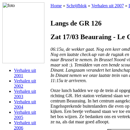
Home
»
Schrijfblok
»
Verhalen uit 2007
»
Langs de GR 126
Zat 17/03 Beauraing - Le 
06:15u, de wekker gaat. Nog een keer omdr
Nog een laatste check-up van de rugzak en 
naar Brussel te nemen. In Brussel Noord vin
maar soit :). Temidden van een bende scout
Dinant. Langzaam verandert het landschap
Verhalen uit
In Dinant nemen we onze laatste trein van
2001
11:15u te arriveren.
Verhalen uit
2002
Onze lunch hadden we op de trein al opgeg
Verhalen uit
richting GR. Het station verlatend slaan we
2003
centrum Beauraing. In het centrum aange
Verhalen uit
Engelssprekende buitenlanders die even op 
2004
kijken. Een beetje verbaasd staan we toe en
Verhalen uit
het bos wijzen. Ze bedanken ons en vertre
2005
ze na, als dat maar goed afloopt.
Verhalen uit
2006