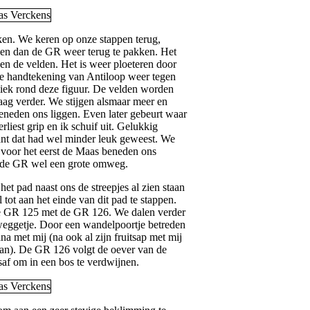
ken. We keren op onze stappen terug,
ben dan de GR weer terug te pakken. Het
en de velden. Het is weer ploeteren door
e handtekening van Antiloop weer tegen
iek rond deze figuur. De velden worden
aag verder. We stijgen alsmaar meer en
beneden ons liggen. Even later gebeurt waar
rliest grip en ik schuif uit. Gelukkig
ant dat had wel minder leuk geweest. We
e voor het eerst de Maas beneden ons
 de GR wel een grote omweg.
t pad naast ons de streepjes al zien staan
 tot aan het einde van dit pad te stappen.
de GR 125 met de GR 126. We dalen verder
 weggetje. Door een wandelpoortje betreden
ana met mij (na ook al zijn fruitsap met mij
aan). De GR 126 volgt de oever van de
af om in een bos te verdwijnen.