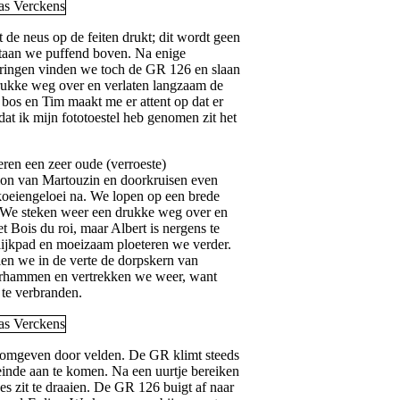
et de neus op de feiten drukt; dit wordt geen
staan we puffend boven. Na enige
eringen vinden we toch de GR 126 en slaan
drukke weg over en verlaten langzaam de
bos en Tim maakt me er attent op dat er
at ik mijn fototoestel heb genomen zit het
en een zeer oude (verroeste)
ion van Martouzin en doorkruisen even
at koeiengeloei na. We lopen op een brede
. We steken weer een drukke weg over en
 Bois du roi, maar Albert is nergens te
lijkpad en moeizaam ploeteren we verder.
en we in de verte de dorpskern van
erhammen en vertrekken we weer, want
 te verbranden.
omgeven door velden. De GR klimt steeds
einde aan te komen. Na een uurtje bereiken
s zit te draaien. De GR 126 buigt af naar