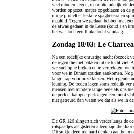
veel mindere tegen, maar uiteindelijk vinde
worden opgezet, matjes opgeblazen en de g
uurtje pruttelt er lekkere spagheteria en sp
maaltijd. Tegen we gedaan hebben met eten 
de afwas gedaan in de Lesse (koud!) en kru
het was toch een flinke tocht vandaag.
Zondag 18/03: Le Charreau
Na een redelijke onrustige nacht (bezoek 
de regen die met bakken uit de lucht viel. 
we snel op te breken en te vertrekken, we 
voor we in Dinant zouden aankomen. Nog m
lange trap voor onze kiezen. Het regende n
leuning. De treden lagen soms redelijk ver 
mensen met mindere lange bene als ons hi
de perfect kampeerplek tegen een mooi vlak
niet getreurd dan weten we dat als we in 
De GR 126 slingert zich verder langs de oe
rotspaadjes als gisteren alleen zijn die doo
Dit stukje deed me hard denken aan het m