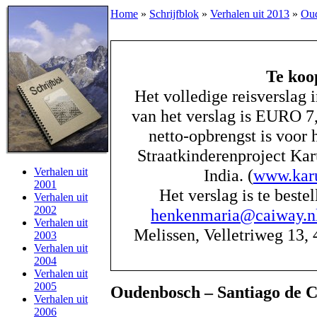
Home
»
Schrijfblok
»
Verhalen uit 2013
»
Oud
Te koo
Het volledige reisverslag 
van het verslag is EURO 7
netto-opbrengst is voor 
Straatkinderenproject Kar
Verhalen uit
India. (
www.karu
2001
Het verslag is te beste
Verhalen uit
2002
henkenmaria@caiway.n
Verhalen uit
Melissen, Velletriweg 13
2003
Verhalen uit
2004
Verhalen uit
2005
Oudenbosch – Santiago de C
Verhalen uit
2006