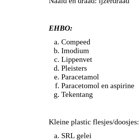
Naald en draad: ijzerdraad
EHBO:
Compeed
Imodium
Lippenvet
Pleisters
Paracetamol
Paracetomol en aspirine
Tekentang
Kleine plastic flesjes/doosjes:
SRL gelei