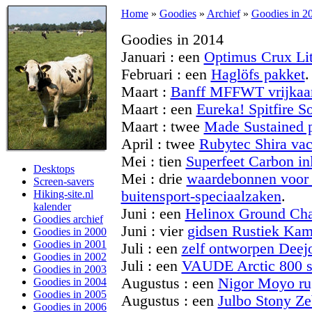
Home
»
Goodies
»
Archief
»
Goodies in 2
Goodies in 2014
Januari : een
Optimus Crux Lit
Februari : een
Haglöfs pakket
.
Maart :
Banff MFFWT vrijkaa
Maart : een
Eureka! Spitfire S
Maart : twee
Made Sustained 
April : twee
Rubytec Shira va
Mei : tien
Superfeet Carbon in
Desktops
Mei : drie
waardebonnen voor 
Screen-savers
Hiking-site.nl
buitensport-speciaalzaken
.
kalender
Juni : een
Helinox Ground Cha
Goodies archief
Juni : vier
gidsen Rustiek Ka
Goodies in 2000
Goodies in 2001
Juli : een
zelf ontworpen Deej
Goodies in 2002
Juli : een
VAUDE Arctic 800 s
Goodies in 2003
Augustus : een
Nigor Moyo ru
Goodies in 2004
Goodies in 2005
Augustus : een
Julbo Stony Ze
Goodies in 2006