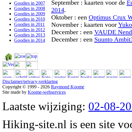
September : kaarten voor de
E
Goodies in 2007
Goodies in 2008
2014
.
Goodies in 2009
Oktober : een
Optimus Crux 
Goodies in 2010
November : kaarten voor
Yuko
Goodies in 2011
Goodies in 2012
December : een
VAUDE Nenda
Goodies in 2013
December : een
Suunto Ambit
Goodies in 2014
Disclaimer/privacy-verklaring
Copyright © 1999 - 2026
Raymond Koome
Site made by
Koome-webservices
Laatste wijziging:
02-08-2
Hiking-site.nl is een site vo