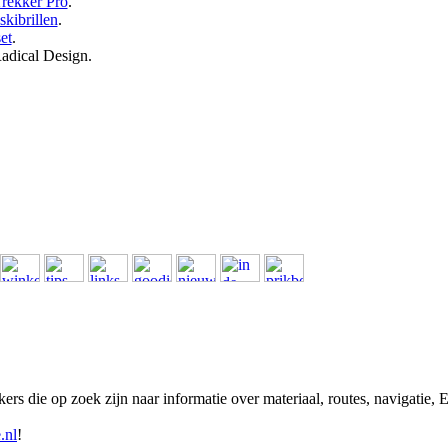
rekker Pro
.
kibrillen
.
et
.
adical Design.
ikers die op zoek zijn naar informatie over materiaal, routes, navigatie
.nl
!