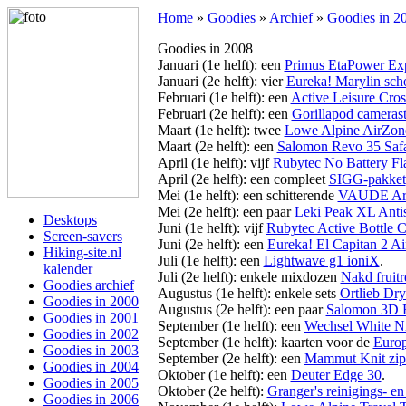
Home
»
Goodies
»
Archief
»
Goodies in 2
Goodies in 2008
Januari (1e helft): een
Primus EtaPower Ex
Januari (2e helft): vier
Eureka! Marylin sc
Februari (1e helft): een
Active Leisure Cros
Februari (2e helft): een
Gorillapod camerast
Maart (1e helft): twee
Lowe Alpine AirZon
Maart (2e helft): een
Salomon Revo 35 Saf
April (1e helft): vijf
Rubytec No Battery Fla
April (2e helft): een compleet
SIGG-pakket
Mei (1e helft): een schitterende
VAUDE Ar
Mei (2e helft): een paar
Leki Peak XL Anti
Desktops
Juni (1e helft): vijf
Rubytec Active Bottle C
Screen-savers
Juni (2e helft): een
Eureka! El Capitan 2 Ai
Hiking-site.nl
Juli (1e helft): een
Lightwave g1 ioniX
.
kalender
Juli (2e helft): enkele mixdozen
Nakd fruit
Goodies archief
Augustus (1e helft): enkele sets
Ortlieb Dr
Goodies in 2000
Augustus (2e helft): een paar
Salomon 3D F
Goodies in 2001
September (1e helft): een
Wechsel White N
Goodies in 2002
September (1e helft): kaarten voor de
Europ
Goodies in 2003
September (2e helft): een
Mammut Knit zip 
Goodies in 2004
Oktober (1e helft): een
Deuter Edge 30
.
Goodies in 2005
Oktober (2e helft):
Granger's reinigings- 
Goodies in 2006