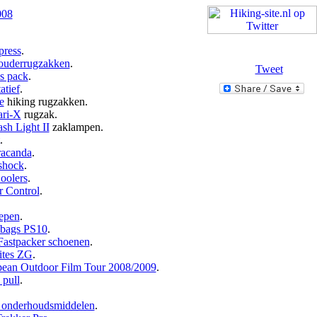
008
press
.
houderrugzakken
.
Tweet
s pack
.
atief
.
e
hiking rugzakken.
ari-X
rugzak.
sh Light II
zaklampen.
.
acanda
.
shock
.
oolers
.
r Control
.
repen
.
ybags PS10
.
astpacker schoenen
.
ites ZG
.
ean Outdoor Film Tour 2008/2009
.
pull
.
en onderhoudsmiddelen
.