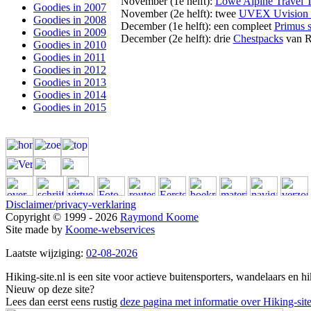
November (1e helft):
Lowe Alpine Travel T
Goodies in 2007
November (2e helft): twee
UVEX Uvision s
Goodies in 2008
December (1e helft): een compleet
Primus s
Goodies in 2009
December (2e helft): drie
Chestpacks
van R
Goodies in 2010
Goodies in 2011
Goodies in 2012
Goodies in 2013
Goodies in 2014
Goodies in 2015
Disclaimer/privacy-verklaring
Copyright © 1999 - 2026
Raymond Koome
Site made by
Koome-webservices
Laatste wijziging:
02-08-2026
Hiking-site.nl is een site voor actieve buitensporters, wandelaars en h
Nieuw op deze site?
Lees dan eerst eens rustig
deze pagina met informatie over Hiking-site