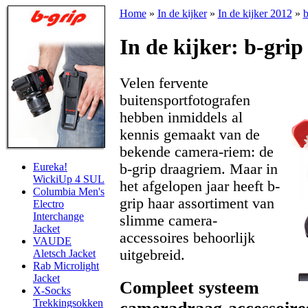
Home
»
In de kijker
»
In de kijker 2012
»
b
In de kijker: b-grip
Velen fervente
buitensportfotografen
hebben inmiddels al
kennis gemaakt van de
bekende camera-riem: de
b-grip draagriem. Maar in
Eureka!
WickiUp 4 SUL
het afgelopen jaar heeft b-
Columbia Men's
grip haar assortiment van
Electro
Interchange
slimme camera-
Jacket
accessoires behoorlijk
VAUDE
uitgebreid.
Aletsch Jacket
Rab Microlight
Jacket
Compleet systeem
X-Socks
Trekkingsokken