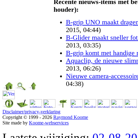
Recente nieuws-items met be
houder):
B-grip UNO maakt dragen
2015, 04:44)
B-Glider maakt sneller fo
2013, 03:35)
B-grip komt met handige 
Aquaclip, de nieuwe slim
2013, 06:26)
Nieuwe camera-accessoire
04:38)
Disclaimer/privacy-verklaring
Copyright © 1999 - 2026
Raymond Koome
Site made by
Koome-webservices
Laatste wijziging:
02-08-2