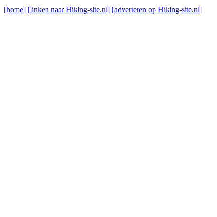
[home]
[linken naar Hiking-site.nl]
[adverteren op Hiking-site.nl]