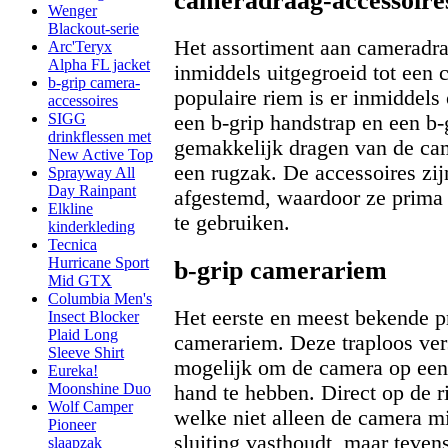
cameradraag-accessoire
Wenger
Blackout-serie
Het assortiment aan cameradra
Arc'Teryx
Alpha FL jacket
inmiddels uitgegroeid tot een
b-grip camera-
populaire riem is er inmiddels 
accessoires
SIGG
een b-grip handstrap en een b-g
drinkflessen met
gemakkelijk dragen van de ca
New Active Top
een rugzak. De accessoires zijn
Sprayway All
Day Rainpant
afgestemd, waardoor ze prima 
Elkline
te gebruiken.
kinderkleding
Tecnica
Hurricane Sport
b-grip camerariem
Mid GTX
Columbia Men's
Het eerste en meest bekende pr
Insect Blocker
Plaid Long
camerariem. Deze traploos ver
Sleeve Shirt
mogelijk om de camera op eenv
Eureka!
Moonshine Duo
hand te hebben. Direct op de r
Wolf Camper
welke niet alleen de camera m
Pioneer
sluiting vasthoudt, maar teven
slaapzak