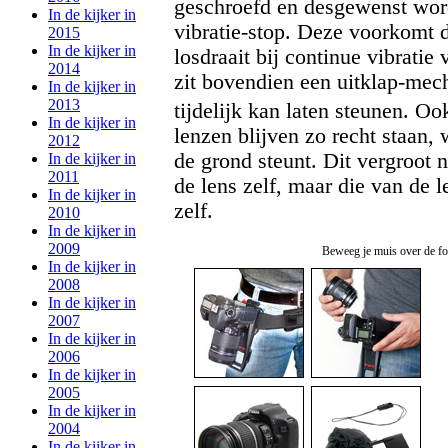
geschroefd en desgewenst wor
In de kijker in
vibratie-stop. Deze voorkomt d
2015
In de kijker in
losdraait bij continue vibrati
2014
zit bovendien een uitklap-mec
In de kijker in
2013
tijdelijk kan laten steunen. 
In de kijker in
lenzen blijven zo recht staan, 
2012
de grond steunt. Dit vergroot 
In de kijker in
2011
de lens zelf, maar die van de 
In de kijker in
zelf.
2010
In de kijker in
2009
Beweeg je muis over de fot
In de kijker in
2008
In de kijker in
2007
In de kijker in
2006
In de kijker in
2005
In de kijker in
2004
In de kijker in