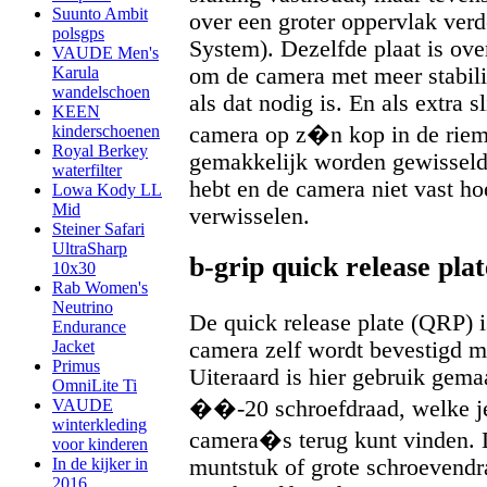
Suunto Ambit
over een groter oppervlak ver
polsgps
System). Dezelfde plaat is ove
VAUDE Men's
om de camera met meer stabilit
Karula
wandelschoen
als dat nodig is. En als extra 
KEEN
camera op z�n kop in de riem
kinderschoenen
Royal Berkey
gemakkelijk worden gewisseld 
waterfilter
hebt en de camera niet vast hoe
Lowa Kody LL
Mid
verwisselen.
Steiner Safari
UltraSharp
b-grip quick release plat
10x30
Rab Women's
Neutrino
De quick release plate (QRP) 
Endurance
Jacket
camera zelf wordt bevestigd mi
Primus
Uiteraard is hier gebruik gem
OmniLite Ti
VAUDE
��-20 schroefdraad, welke je
winterkleding
camera�s terug kunt vinden.
voor kinderen
In de kijker in
muntstuk of grote schroevendr
2016