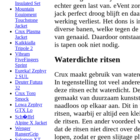
Insulated Set
echter geen last van. eVent zor
Mountain
jack perfect droog blijft en da
Equipment
werking verliest. Het dons is i
Touchstone
Jacket
diverse banen, welke tegen de b
Crux Plasma
van genaaid. Daardoor ontstaa
Jacket
Kaikkialla
is tapen ook niet nodig.
Tripole 2
Vibram
Waterdichte ritsen
FiveFingers
Sprint
Eureka! Zephyr
Crux maakt gebruik van waterd
2 SUL
In tegenstelling tot veel ander
Deuter Futura
32
deze ritsen echt waterdicht. De
Crux Torq
gemaakt van duurzaam kunststo
Smock
naadloos op elkaar aan. Dit in 
Lowa Zephyr
GTX Lo
ritsen, waarbij er altijd een kl
Sch�ffel
de ritsen. Een ander voordeel v
Alpine X Jacket
dat de ritsen niet direct over 
Wenger
RangerGrip
lopen, zodat er geen slijtage pl
Salomon XT