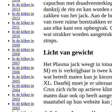
2014
capuchon met draadversterkin
In de kijker in
dankzij de rits en kan worden
2013
In de kijker in
zakken van het jack. Aan de bu
2012
van twee ruime borstzakken en
In de kijker in
2011
aan elke kant een opbergvak. O
In de kijker in
wat strakker worden aangetrokk
2010
straps.
In de kijker in
2009
In de kijker in
Licht van gewicht
2008
In de kijker in
2007
Het Plasma jack weegt in totaa
In de kijker in
M) en is verkrijgbaar is twee 
2006
wat betreft maten kun je kieze
In de kijker in
2005
XL. Daarbij moet je er uitera
In de kijker in
Crux zich richt op actieve kli
2004
In de kijker in
maten daar ook op heeft aangep
2003
maattabel op hun website kan j
In de kijker in
2002