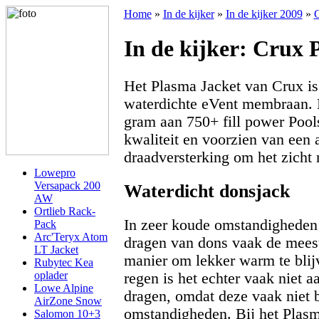
Home
»
In de kijker
»
In de kijker 2009
»
C
In de kijker: Crux 
Het Plasma Jacket van Crux is
waterdichte eVent membraan. H
gram aan 750+ fill power Pool
kwaliteit en voorzien van een
draadversterking om het zicht 
Lowepro
Versapack 200
Waterdicht donsjack
AW
Ortlieb Rack-
In zeer koude omstandigheden 
Pack
Arc'Teryx Atom
dragen van dons vaak de meest
LT Jacket
manier om lekker warm te blijv
Rubytec Kea
oplader
regen is het echter vaak niet 
Lowe Alpine
dragen, omdat deze vaak niet b
AirZone Snow
omstandigheden. Bij het Plasm
Salomon 10+3