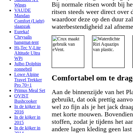
Bij normale ritsen wordt bij h
Wings
VAUDE
ritsen steeds weer direct over
Mandan
waardoor deze op den duur zal 
Comfort (Light)
waterbestendigheid zal afneme
slaapzak
Eureka!
Chrysalis
hangmat-tent
Hi-Tec V-Lite
Altitude Ultra
WPi
Julbo Dolphin
zonnebril
Lowe Alpine
Comfortabel om te drag
Travel Trekker
Pro 70+1
Primus Meal Set
Aan de binnenzijde van het P
QVIST
gebruikt, dat ook prettig aanvo
Bushcooker
wel zo fijn als je het jack draa
In de kijker in
2016
met korte mouwen. Bovendien g
In de kijker in
stoffen, zodat je tijdens het a
2015
In de kijker in
andere lagen kleding geen last