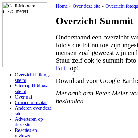
Home
»
Over deze site
»
Overzicht fotoq
Overzicht Summit-f
Onderstaand een overzicht va
foto's die tot nu toe zijn inge
mensen zoal geweest zijn en 
Stuur zelf ook je summit-fot
Buff
op!
Overzicht Hiking-
Download voor Google Earth
site.nl
Sitemap Hiking-
site.nl
Met dank aan Peter Meier vo
Over mij
bestanden
Curriculum vitae
Anderen over deze
site
Adverteren op
deze site
Reacties en
reviews