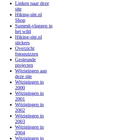
Linken naar deze
site
Hiking-site.nl
Shop
Summit-vlaggen in
het wild
Hiking-site.nl
stickers
Overzicht
fotoquizzen
Gesteunde
projecten
Wijzigingen aan
deze site
Wijzigingen in
2000
Wijzigingen in
2001
Wijzigingen in
2002
Wijzigingen in
2003
Wijzigingen in
2004
Wijzigingen in