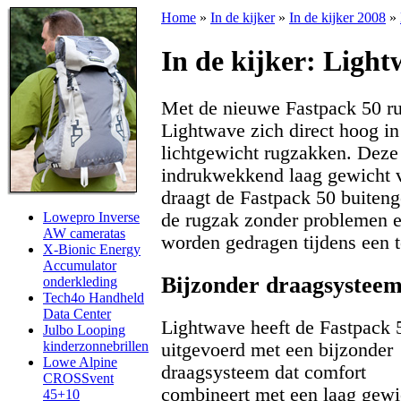
Home
»
In de kijker
»
In de kijker 2008
»
In de kijker: Ligh
Met de nieuwe Fastpack 50 ru
Lightwave zich direct hoog in 
lichtgewicht rugzakken. Deze 
indrukwekkend laag gewicht v
draagt de Fastpack 50 buiten
de rugzak zonder problemen e
Lowepro Inverse
AW cameratas
worden gedragen tijdens een t
X-Bionic Energy
Accumulator
Bijzonder draagsystee
onderkleding
Tech4o Handheld
Data Center
Lightwave heeft de Fastpack 
Julbo Looping
kinderzonnebrillen
uitgevoerd met een bijzonder
Lowe Alpine
draagsysteem dat comfort
CROSSvent
combineert met een laag gewi
45+10