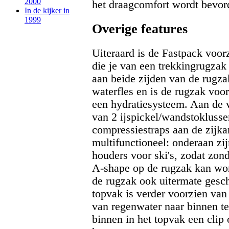
2000
het draagcomfort wordt bevor
In de kijker in
1999
Overige features
Uiteraard is de Fastpack voorz
die je van een trekkingrugzak
aan beide zijden van de rugza
waterfles en is de rugzak voo
een hydratiesysteem. Aan de v
van 2 ijspickel/wandstoklussen
compressiestraps aan de zijka
multifunctioneel: onderaan zi
houders voor ski's, zodat zond
A-shape op de rugzak kan wo
de rugzak ook uitermate gesch
topvak is verder voorzien van
van regenwater naar binnen te
binnen in het topvak een clip 