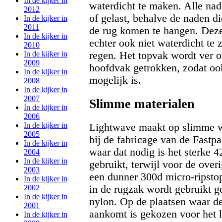
In de kijker in
waterdicht te maken. Alle nad
2012
of gelast, behalve de naden di
In de kijker in
2011
de rug komen te hangen. Deze
In de kijker in
echter ook niet waterdicht te 
2010
In de kijker in
regen. Het topvak wordt ver o
2009
hoofdvak getrokken, zodat ook
In de kijker in
mogelijk is.
2008
In de kijker in
2007
Slimme materialen
In de kijker in
2006
In de kijker in
Lightwave maakt op slimme w
2005
bij de fabricage van de Fastp
In de kijker in
waar dat nodig is het sterke 
2004
In de kijker in
gebruikt, terwijl voor de over
2003
een dunner 300d micro-ripstop
In de kijker in
2002
in de rugzak wordt gebruikt g
In de kijker in
nylon. Op de plaatsen waar d
2001
aankomt is gekozen voor het l
In de kijker in