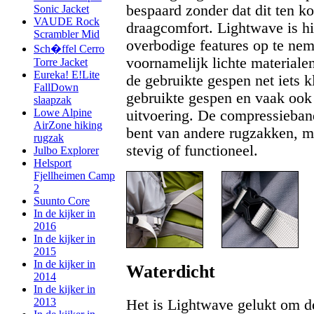
bespaard zonder dat dit ten k
Sonic Jacket
VAUDE Rock
draagcomfort. Lightwave is hi
Scrambler Mid
overbodige features op te ne
Sch�ffel Cerro
voornamelijk lichte materialen
Torre Jacket
Eureka! E!Lite
de gebruikte gespen net iets k
FallDown
gebruikte gespen en vaak ook 
slaapzak
Lowe Alpine
uitvoering. De compressieban
AirZone hiking
bent van andere rugzakken, m
rugzak
stevig of functioneel.
Julbo Explorer
Helsport
Fjellheimen Camp
2
Suunto Core
In de kijker in
2016
In de kijker in
2015
In de kijker in
Waterdicht
2014
In de kijker in
2013
Het is Lightwave gelukt om 