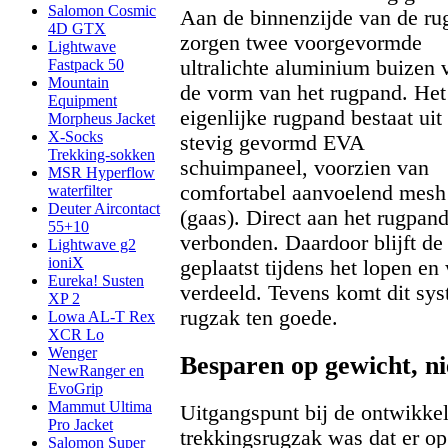
Salomon Cosmic
Aan de binnenzijde van de ru
4D GTX
zorgen twee voorgevormde
Lightwave
ultralichte aluminium buizen 
Fastpack 50
Mountain
de vorm van het rugpand. Het
Equipment
eigenlijke rugpand bestaat uit
Morpheus Jacket
X-Socks
stevig gevormd EVA
Trekking-sokken
schuimpaneel, voorzien van
MSR Hyperflow
comfortabel aanvoelend mesh
waterfilter
Deuter Aircontact
(gaas). Direct aan het rugpan
55+10
verbonden. Daardoor blijft de
Lightwave g2
ioniX
geplaatst tijdens het lopen en
Eureka! Susten
verdeeld. Tevens komt dit syst
XP 2
rugzak ten goede.
Lowa AL-T Rex
XCR Lo
Wenger
Besparen op gewicht, ni
NewRanger en
EvoGrip
Mammut Ultima
Uitgangspunt bij de ontwikkel
Pro Jacket
trekkingsrugzak was dat er o
Salomon Super