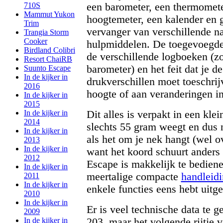
een barometer, een thermomete
710S
Mammut Yukon
hoogtemeter, een kalender en g
Trim
vervanger van verschillende na
Trangia Storm
Cooker
hulpmiddelen. De toegevoegde 
Birdland Colibri
de verschillende logboeken (z
Resort ChaiRB
barometer) en het feit dat je de
Suunto Escape
In de kijker in
drukverschillen moet toeschrijv
2016
hoogte of aan veranderingen in
In de kijker in
2015
Dit alles is verpakt in een kle
In de kijker in
2014
slechts 55 gram weegt en dus n
In de kijker in
als het om je nek hangt (wel o
2013
In de kijker in
want het koord schuurt anders 
2012
Escape is makkelijk te bediene
In de kijker in
meertalige compacte
handleid
2011
In de kijker in
enkele functies eens hebt uitg
2010
In de kijker in
Er is veel technische data te 
2009
203, maar het volgende rijtje v
In de kijker in