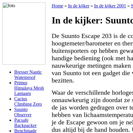
Home
»
In de kijker
»
In de kijker 2001
»
S
In de kijker: Suunt
De Suunto Escape 203 is de c
hoogtemeter/barometer en the
buitensporters op hebben gewac
handige bediening (ook met h
nauwkeurige metingen maken di
van Suunto tot een gadget die 
Bresser Nautic
Waterproof
bezitten.
Primus
Himalaya Mesh
Waar de verschillende horlog
Lantaarn
Cactus
onnauwkeurig zijn doordat ze 
Climbing Zero
de jas worden gedragen over te
Suunto
hebben van lichaamstemperatu
Observer
Pacsafe
je de Escape gewoon om je ne
Backpacker
dus altijd bij de hand houden.
Benchmade