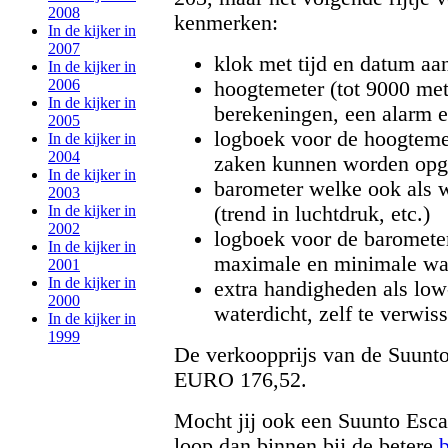
2008
kenmerken:
In de kijker in
2007
klok met tijd en datum aa
In de kijker in
2006
hoogtemeter (tot 9000 met
In de kijker in
berekeningen, een alarm e
2005
logboek voor de hoogtemet
In de kijker in
2004
zaken kunnen worden opg
In de kijker in
barometer welke ook als w
2003
(trend in luchtdruk, etc.)
In de kijker in
2002
logboek voor de baromete
In de kijker in
maximale en minimale wa
2001
In de kijker in
extra handigheden als low
2000
waterdicht, zelf te verwisse
In de kijker in
1999
De verkoopprijs van de Suunto
EURO 176,52.
Mocht jij ook een Suunto Esca
loop dan binnen bij de betere
b