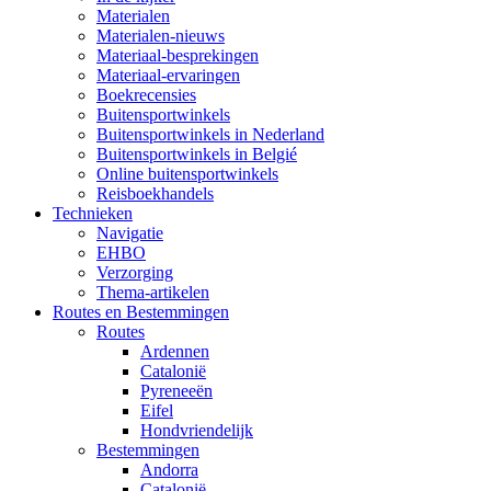
Materialen
Materialen-nieuws
Materiaal-besprekingen
Materiaal-ervaringen
Boekrecensies
Buitensportwinkels
Buitensportwinkels in Nederland
Buitensportwinkels in Belgié
Online buitensportwinkels
Reisboekhandels
Technieken
Navigatie
EHBO
Verzorging
Thema-artikelen
Routes en Bestemmingen
Routes
Ardennen
Catalonië
Pyreneeën
Eifel
Hondvriendelijk
Bestemmingen
Andorra
Catalonië