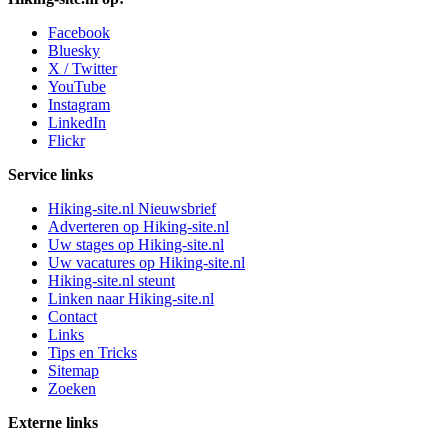
Facebook
Bluesky
X / Twitter
YouTube
Instagram
LinkedIn
Flickr
Service links
Hiking-site.nl Nieuwsbrief
Adverteren op Hiking-site.nl
Uw stages op Hiking-site.nl
Uw vacatures op Hiking-site.nl
Hiking-site.nl steunt
Linken naar Hiking-site.nl
Contact
Links
Tips en Tricks
Sitemap
Zoeken
Externe links