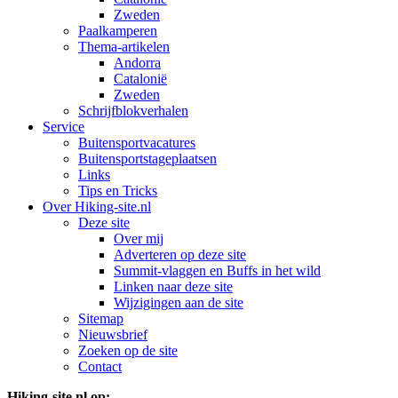
Zweden
Paalkamperen
Thema-artikelen
Andorra
Catalonië
Zweden
Schrijfblokverhalen
Service
Buitensportvacatures
Buitensportstageplaatsen
Links
Tips en Tricks
Over Hiking-site.nl
Deze site
Over mij
Adverteren op deze site
Summit-vlaggen en Buffs in het wild
Linken naar deze site
Wijzigingen aan de site
Sitemap
Nieuwsbrief
Zoeken op de site
Contact
Hiking-site.nl op: