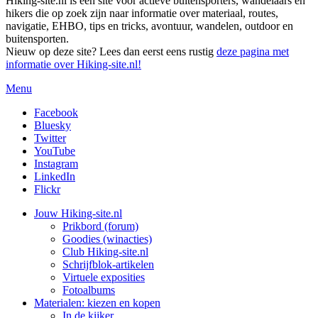
Hiking-site.nl is een site voor actieve buitensporters, wandelaars en
hikers die op zoek zijn naar informatie over materiaal, routes,
navigatie, EHBO, tips en tricks, avontuur, wandelen, outdoor en
buitensporten.
Nieuw op deze site? Lees dan eerst eens rustig
deze pagina met
informatie over Hiking-site.nl!
Menu
Facebook
Bluesky
Twitter
YouTube
Instagram
LinkedIn
Flickr
Jouw Hiking-site.nl
Prikbord (forum)
Goodies (winacties)
Club Hiking-site.nl
Schrijfblok-artikelen
Virtuele exposities
Fotoalbums
Materialen: kiezen en kopen
In de kijker