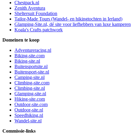
Chestpack.nl
Zenith Aventura
Sheltersuit Foundation
Tailor-Made Tours (Wandel- en hikingtochten in Ierland)
Glamping-Site.nl, dé site voor liefhebbers van luxe kamperen
Koala's Crafts patchwork
Domeinen te koop
Adventureracing.nl
Biking-site.com
Biking-site.nl
Buitensportsite.nl
Buitensport-site.nl
Camping-site.nl
Climbing-site.com
Climbing-site.nl
Glamping-site.nl
Hiking-site.com
Outdoor-site.com
Outdoor-site.nl
Speedhiking.nl
Wandel-site.nl
Commissie-links