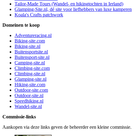
Tailor-Made Tours (Wandel- en hikingtochten in Ierland)
Glamping-Site.nl, dé site voor liefhebbers van luxe kamperen
Koala's Crafts patchwork
Domeinen te koop
Adventureracing.nl
Biking-site.com
Biking-site.nl
Buitensportsite.nl
Buitensport-site.nl
Camping-site.nl
Climbing-site.com
Climbing-site.nl
Glamping-site.nl
Hiking-site.com
Outdoor-site.com
Outdoor-site.nl
Speedhiking.nl
Wandel-site.nl
Commissie-links
Aankopen via deze links geven de beheerder een kleine commissie.