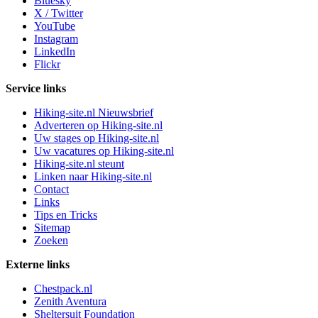
Bluesky
X / Twitter
YouTube
Instagram
LinkedIn
Flickr
Service links
Hiking-site.nl Nieuwsbrief
Adverteren op Hiking-site.nl
Uw stages op Hiking-site.nl
Uw vacatures op Hiking-site.nl
Hiking-site.nl steunt
Linken naar Hiking-site.nl
Contact
Links
Tips en Tricks
Sitemap
Zoeken
Externe links
Chestpack.nl
Zenith Aventura
Sheltersuit Foundation