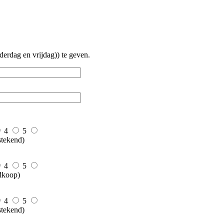
erdag en vrijdag)) te geven.
4
5
stekend)
4
5
dkoop)
4
5
stekend)