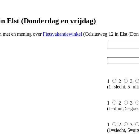
n Elst (Donderdag en vrijdag)
en met en mening over
Fietsvakantiewinkel
(Celsiusweg 12 in Elst (Dond
1
2
3
(1=slecht, 5=uit
1
2
3
(1=duur, 5=goe
1
2
3
(1=slecht, 5=uit