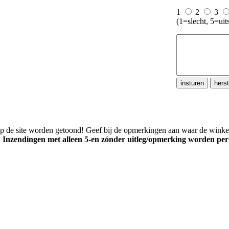
1
2
3
(1=slecht, 5=uit
p de site worden getoond! Geef bij de opmerkingen aan waar de winkel i
.
Inzendingen met alleen 5-en zónder uitleg/opmerking worden per de