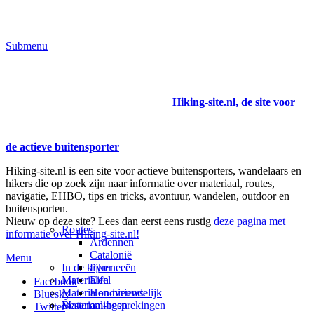
Submenu
Hiking-site.nl, de site voor
de actieve buitensporter
Hiking-site.nl is een site voor actieve buitensporters, wandelaars en
hikers die op zoek zijn naar informatie over materiaal, routes,
navigatie, EHBO, tips en tricks, avontuur, wandelen, outdoor en
buitensporten.
Nieuw op deze site? Lees dan eerst eens rustig
deze pagina met
Routes
informatie over Hiking-site.nl!
Ardennen
Catalonië
Menu
In de kijker
Pyreneeën
Materialen
Eifel
Facebook
Materialen-nieuws
Hondvriendelijk
Bluesky
Materiaal-besprekingen
Bestemmingen
Twitter