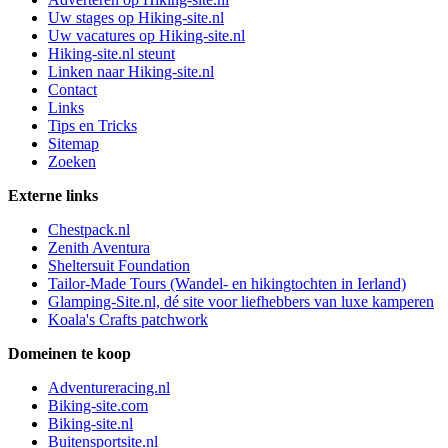
Uw stages op Hiking-site.nl
Uw vacatures op Hiking-site.nl
Hiking-site.nl steunt
Linken naar Hiking-site.nl
Contact
Links
Tips en Tricks
Sitemap
Zoeken
Externe links
Chestpack.nl
Zenith Aventura
Sheltersuit Foundation
Tailor-Made Tours (Wandel- en hikingtochten in Ierland)
Glamping-Site.nl, dé site voor liefhebbers van luxe kamperen
Koala's Crafts patchwork
Domeinen te koop
Adventureracing.nl
Biking-site.com
Biking-site.nl
Buitensportsite.nl