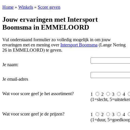
Home
»
Winkels
»
Score geven
Jouw ervaringen met Intersport
Boomsma in EMMELOORD
Vul onderstaand formulier zo volledig mogelijk in om jouw
ervaringen met en mening over
Intersport Boomsma
(Lange Nering
26 in EMMELOORD) te geven.
Je naam:
Je email-adres
Wat voor score geef je het assortiment?
1
2
3
4
(1=slecht, 5=uitsteke
Wat voor score geef je de prijzen?
1
2
3
4
(1=duur, 5=goedkoop