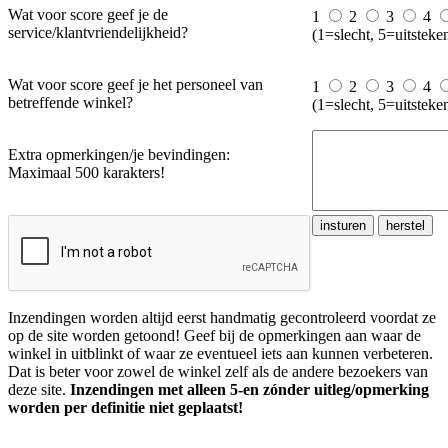
Wat voor score geef je de
1
2
3
4
service/klantvriendelijkheid?
(1=slecht, 5=uitsteke
Wat voor score geef je het personeel van
1
2
3
4
betreffende winkel?
(1=slecht, 5=uitsteke
Extra opmerkingen/je bevindingen:
Maximaal 500 karakters!
Inzendingen worden altijd eerst handmatig gecontroleerd voordat ze
op de site worden getoond! Geef bij de opmerkingen aan waar de
winkel in uitblinkt of waar ze eventueel iets aan kunnen verbeteren.
Dat is beter voor zowel de winkel zelf als de andere bezoekers van
deze site.
Inzendingen met alleen 5-en zónder uitleg/opmerking
worden per definitie niet geplaatst!