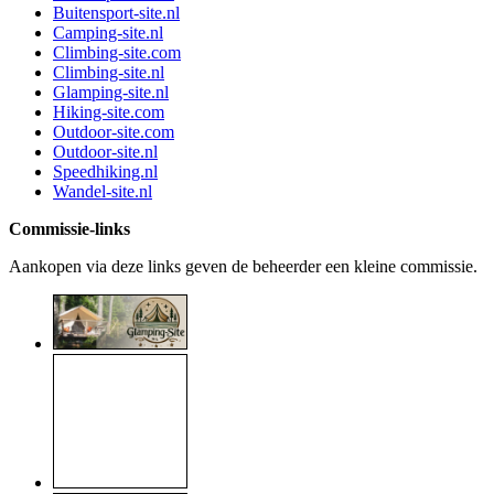
Buitensport-site.nl
Camping-site.nl
Climbing-site.com
Climbing-site.nl
Glamping-site.nl
Hiking-site.com
Outdoor-site.com
Outdoor-site.nl
Speedhiking.nl
Wandel-site.nl
Commissie-links
Aankopen via deze links geven de beheerder een kleine commissie.