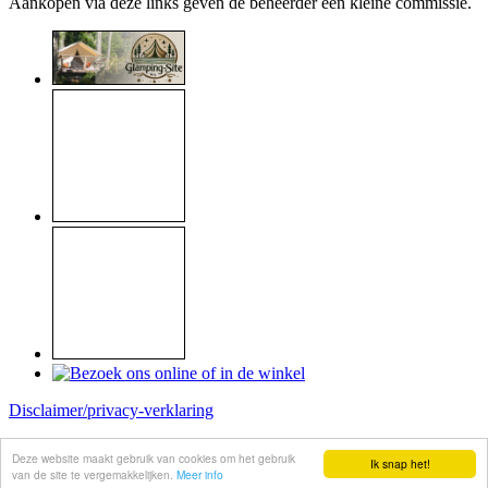
Aankopen via deze links geven de beheerder een kleine commissie.
Disclaimer/privacy-verklaring
Copyright © 1999 - 2026
Raymond Koome
Deze website maakt gebruik van cookies om het gebruik
Ik snap het!
Site made by
Koome-webservice
van de site te vergemakkelijken.
Meer info