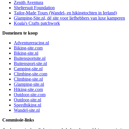
Zenith Aventura
Sheltersuit Foundation
Tailor-Made Tours (Wandel- en hikingtochten in Ierland)
Glamping-Site.nl, dé site voor liefhebbers van luxe kamperen
Koala's Crafts patchwork
Domeinen te koop
Adventureracing.nl
Biking-site.com
Biking-site.nl
Buitensportsite.nl
Buitensport-site.nl
Camping-site.nl
Climbing-site.com
Climbing-site.nl
Glamping-site.nl
Hiking-site.com
Outdoor-site.com
Outdoor-site.nl
Speedhiking.nl
Wandel-site.nl
Commissie-links