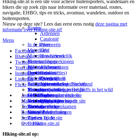
Hiking-site.nl is een site voor actieve buitensporters, wandelaars en
hikers die op zoek zijn naar informatie over materiaal, routes,
navigatie, EHBO, tips en tricks, avontuur, wandelen, outdoor en
buitensporten.
Nieuw op deze site? Lees dan eerst eens rustig
deze pagina met
Routes
informatie over Hiking-site.nl!
Ardennen
Catalonië
Menu
In de kijker
Pyreneeën
Materialen
Eifel
Facebook
Materialen-nieuws
Hondvriendelijk
Bluesky
Materiaal-besprekingen
Bestemmingen
Twitter
Prikbord (forum)
Materiaal-ervaringen
Andorra
YouTube
Goodies (winacties)
Boekrecensies
Deze site
Catalonië
Instagram
Club Hiking-site.nl
Buitensportwinkels
Zweden
Over mij
LinkedIn
Schrijfblok-artikelen
Buitensportwinkels in Nederland
Paalkamperen
Adverteren op deze site
Flickr
Virtuele exposities
Buitensportwinkels in Belgié
Navigatie
Thema-artikelen
Summit-vlaggen en Buffs in het wild
Jouw Hiking-site.nl
Fotoalbums
Online buitensportwinkels
EHBO
Andorra
Linken naar deze site
Materialen: kiezen en kopen
Reisboekhandels
Verzorging
Buitensportvacatures
Catalonië
Wijzigingen aan de site
Technieken
Thema-artikelen
Buitensportstageplaatsen
Sitemap
Zweden
Routes en Bestemmingen
Schrijfblokverhalen
Links
Nieuwsbrief
Service
Tips en Tricks
Zoeken op de site
Over Hiking-site.nl
Contact
Hiking-site.nl op: