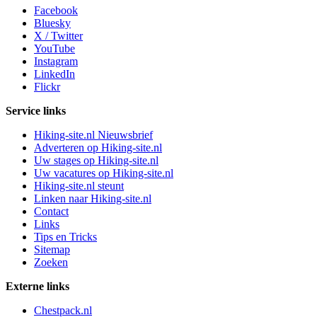
Facebook
Bluesky
X / Twitter
YouTube
Instagram
LinkedIn
Flickr
Service links
Hiking-site.nl Nieuwsbrief
Adverteren op Hiking-site.nl
Uw stages op Hiking-site.nl
Uw vacatures op Hiking-site.nl
Hiking-site.nl steunt
Linken naar Hiking-site.nl
Contact
Links
Tips en Tricks
Sitemap
Zoeken
Externe links
Chestpack.nl