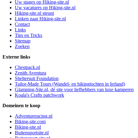
Uw stages op Hiking-site.nl
Uw vacatures op Hiking-site.nl
Hiking-site.nl steunt
Linken naar Hiking-site.nl
Contact
Links
Tips en Tricks
Sitemap
Zoeken
Externe links
Chestpack.nl
Zenith Aventura
Sheltersuit Foundation
Tailor-Made Tours (Wandel- en hikingtochten in Ierland)
Glamping-Site.nl, dé site voor liefhebbers van luxe kamperen
Koala's Crafts patchwork
Domeinen te koop
Adventureracing.nl
Biking-site.com
Biking-site.nl
Buitensportsite.nl