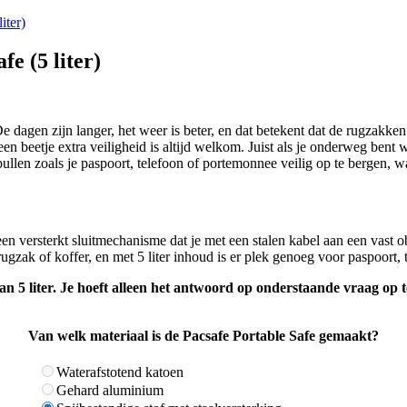
iter)
e (5 liter)
De dagen zijn langer, het weer is beter, en dat betekent dat de rugzakke
 beetje extra veiligheid is altijd welkom. Juist als je onderweg bent 
llen zoals je paspoort, telefoon of portemonnee veilig op te bergen, waa
n versterkt sluitmechanisme dat je met een stalen kabel aan een vast ob
zak of koffer, en met 5 liter inhoud is er plek genoeg voor paspoort, 
n 5 liter. Je hoeft alleen het antwoord op onderstaande vraag op t
Van welk materiaal is de Pacsafe Portable Safe gemaakt?
Waterafstotend katoen
Gehard aluminium