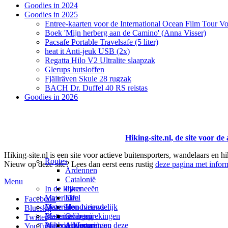
Goodies in 2024
Goodies in 2025
Entree-kaarten voor de International Ocean Film Tour Vo
Boek 'Mijn herberg aan de Camino' (Anna Visser)
Pacsafe Portable Travelsafe (5 liter)
heat it Anti-jeuk USB (2x)
Regatta Hilo V2 Ultralite slaapzak
Glerups hutsloffen
Fjällräven Skule 28 rugzak
BACH Dr. Duffel 40 RS reistas
Goodies in 2026
Hiking-site.nl, de site voor de
Hiking-site.nl is een site voor actieve buitensporters, wandelaars en h
Routes
Nieuw op deze site? Lees dan eerst eens rustig
deze pagina met inform
Ardennen
Catalonië
Menu
In de kijker
Pyreneeën
Materialen
Eifel
Facebook
Materialen-nieuws
Deze site
Hondvriendelijk
Bluesky
Materiaal-besprekingen
Bestemmingen
Over mij
Twitter
Prikbord (forum)
Materiaal-ervaringen
Andorra
Adverteren op deze
YouTube