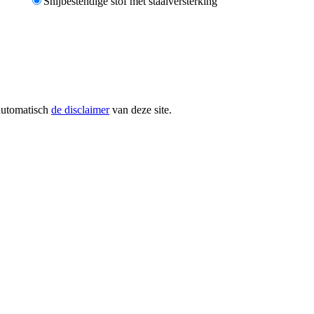
Snijbestendige stof met staalversterking
 automatisch
de disclaimer
van deze site.