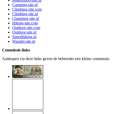
Buitensport-site.nl
Camping-site.nl
Climbing-site.com
Climbing-site.nl
Glamping-site.nl
Hiking-site.com
Outdoor-site.com
Outdoor-site.nl
Speedhiking.nl
Wandel-site.nl
Commissie-links
Aankopen via deze links geven de beheerder een kleine commissie.