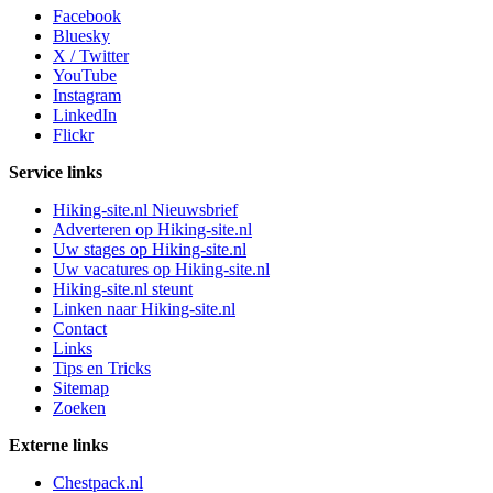
Facebook
Bluesky
X / Twitter
YouTube
Instagram
LinkedIn
Flickr
Service links
Hiking-site.nl Nieuwsbrief
Adverteren op Hiking-site.nl
Uw stages op Hiking-site.nl
Uw vacatures op Hiking-site.nl
Hiking-site.nl steunt
Linken naar Hiking-site.nl
Contact
Links
Tips en Tricks
Sitemap
Zoeken
Externe links
Chestpack.nl