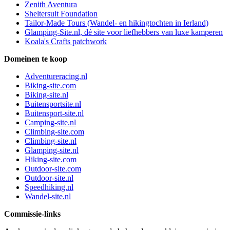
Zenith Aventura
Sheltersuit Foundation
Tailor-Made Tours (Wandel- en hikingtochten in Ierland)
Glamping-Site.nl, dé site voor liefhebbers van luxe kamperen
Koala's Crafts patchwork
Domeinen te koop
Adventureracing.nl
Biking-site.com
Biking-site.nl
Buitensportsite.nl
Buitensport-site.nl
Camping-site.nl
Climbing-site.com
Climbing-site.nl
Glamping-site.nl
Hiking-site.com
Outdoor-site.com
Outdoor-site.nl
Speedhiking.nl
Wandel-site.nl
Commissie-links