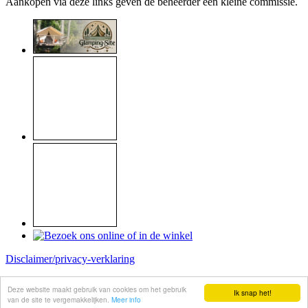
Aankopen via deze links geven de beheerder een kleine commissie.
Disclaimer/privacy-verklaring
Copyright © 1999 - 2026
Raymond Koome
Deze website maakt gebruik van cookies om het gebruik
Ik snap het!
Site made by
Koome-webservice
van de site te vergemakkelijken.
Meer info