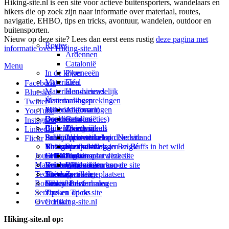
Hiking-site.nl is een site voor actieve buitensporters, wandelaars en
hikers die op zoek zijn naar informatie over materiaal, routes,
navigatie, EHBO, tips en tricks, avontuur, wandelen, outdoor en
buitensporten.
Nieuw op deze site? Lees dan eerst eens rustig
deze pagina met
Routes
informatie over Hiking-site.nl!
Ardennen
Catalonië
Menu
In de kijker
Pyreneeën
Materialen
Eifel
Facebook
Materialen-nieuws
Hondvriendelijk
Bluesky
Materiaal-besprekingen
Bestemmingen
Twitter
Prikbord (forum)
Materiaal-ervaringen
Andorra
YouTube
Goodies (winacties)
Boekrecensies
Deze site
Catalonië
Instagram
Club Hiking-site.nl
Buitensportwinkels
Zweden
Over mij
LinkedIn
Schrijfblok-artikelen
Buitensportwinkels in Nederland
Paalkamperen
Adverteren op deze site
Flickr
Virtuele exposities
Buitensportwinkels in Belgié
Navigatie
Thema-artikelen
Summit-vlaggen en Buffs in het wild
Jouw Hiking-site.nl
Fotoalbums
Online buitensportwinkels
EHBO
Andorra
Linken naar deze site
Materialen: kiezen en kopen
Reisboekhandels
Verzorging
Buitensportvacatures
Catalonië
Wijzigingen aan de site
Technieken
Thema-artikelen
Buitensportstageplaatsen
Sitemap
Zweden
Routes en Bestemmingen
Schrijfblokverhalen
Links
Nieuwsbrief
Service
Tips en Tricks
Zoeken op de site
Over Hiking-site.nl
Contact
Hiking-site.nl op: