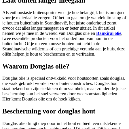
Laat buiten langer meegaan
Als enthousiaste buitensporter weet je hoe belangrijk het is om goed
voor je materiaal te zorgen. Of het nu gaat om je wandeluitrusting of
je houten buitenhuis in Scandinavië, het juiste onderhoud zorgt
ervoor dat alles langer meegaat en er beter uitziet. In dit artikel
nemen we je mee in de wereld van Douglas olie en
Bankirai olie
,
twee essentiële producten voor het onderhoud van hout in de
buitenlucht. Of je nu een knusse houten hut hebt in de
Scandinavische wildernis of een prachtige veranda aan je huis, deze
oliën helpen je hout te beschermen en te verfraaien.
Waarom Douglas olie?
Douglas olie is speciaal ontwikkeld voor houtsoorten zoals douglas,
die vaak gebruikt worden voor buitenconstructies. Douglas hout
staat bekend om zijn sterkte en duurzaamheid, maar zonder de juiste
bescherming kan het snel verweren door weersomstandigheden.
Hier komt Douglas olie om de hoek kijken.
Bescherming voor douglas hout
Douglas olie dringt diep door in het hout en biedt een uitstekende
bescherming tegen vocht, schimmel en UV-straling. Dit is vooral