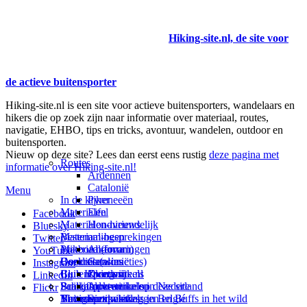
Hiking-site.nl, de site voor
de actieve buitensporter
Hiking-site.nl is een site voor actieve buitensporters, wandelaars en
hikers die op zoek zijn naar informatie over materiaal, routes,
navigatie, EHBO, tips en tricks, avontuur, wandelen, outdoor en
buitensporten.
Nieuw op deze site? Lees dan eerst eens rustig
deze pagina met
Routes
informatie over Hiking-site.nl!
Ardennen
Catalonië
Menu
In de kijker
Pyreneeën
Materialen
Eifel
Facebook
Materialen-nieuws
Hondvriendelijk
Bluesky
Materiaal-besprekingen
Bestemmingen
Twitter
Prikbord (forum)
Materiaal-ervaringen
Andorra
YouTube
Goodies (winacties)
Boekrecensies
Deze site
Catalonië
Instagram
Club Hiking-site.nl
Buitensportwinkels
Zweden
Over mij
LinkedIn
Schrijfblok-artikelen
Buitensportwinkels in Nederland
Paalkamperen
Adverteren op deze site
Flickr
Virtuele exposities
Buitensportwinkels in Belgié
Navigatie
Thema-artikelen
Summit-vlaggen en Buffs in het wild