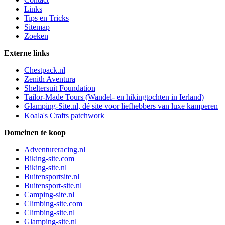
Links
Tips en Tricks
Sitemap
Zoeken
Externe links
Chestpack.nl
Zenith Aventura
Sheltersuit Foundation
Tailor-Made Tours (Wandel- en hikingtochten in Ierland)
Glamping-Site.nl, dé site voor liefhebbers van luxe kamperen
Koala's Crafts patchwork
Domeinen te koop
Adventureracing.nl
Biking-site.com
Biking-site.nl
Buitensportsite.nl
Buitensport-site.nl
Camping-site.nl
Climbing-site.com
Climbing-site.nl
Glamping-site.nl