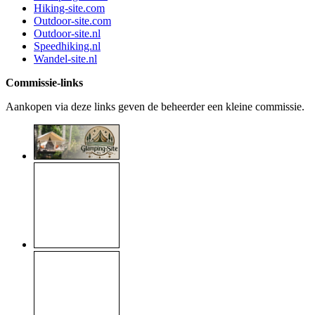
Hiking-site.com
Outdoor-site.com
Outdoor-site.nl
Speedhiking.nl
Wandel-site.nl
Commissie-links
Aankopen via deze links geven de beheerder een kleine commissie.