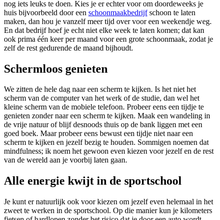
nog iets leuks te doen. Kies je er echter voor om doordeweeks je
huis bijvoorbeeld door een
schoonmaakbedrijf
schoon te laten
maken, dan hou je vanzelf meer tijd over voor een weekendje weg.
En dat bedrijf hoef je echt niet elke week te laten komen; dat kan
ook prima één keer per maand voor een grote schoonmaak, zodat je
zelf de rest gedurende de maand bijhoudt.
Schermloos genieten
We zitten de hele dag naar een scherm te kijken. Is het niet het
scherm van de computer van het werk of de studie, dan wel het
kleine scherm van de mobiele telefoon. Probeer eens een tijdje te
genieten zonder naar een scherm te kijken. Maak een wandeling in
de vrije natuur of blijf desnoods thuis op de bank liggen met een
goed boek. Maar probeer eens bewust een tijdje niet naar een
scherm te kijken en jezelf bezig te houden. Sommigen noemen dat
mindfulness; ik noem het gewoon even kiezen voor jezelf en de rest
van de wereld aan je voorbij laten gaan.
Alle energie kwijt in de sportschool
Je kunt er natuurlijk ook voor kiezen om jezelf even helemaal in het
zweet te werken in de sportschool. Op die manier kun je kilometers
fietsen of hardlopen zonder het risico dat je door een auto wordt