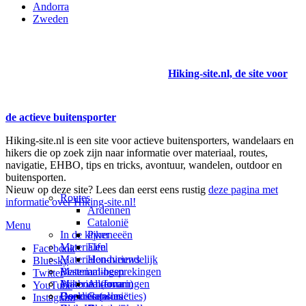
Andorra
Zweden
Hiking-site.nl, de site voor
de actieve buitensporter
Hiking-site.nl is een site voor actieve buitensporters, wandelaars en
hikers die op zoek zijn naar informatie over materiaal, routes,
navigatie, EHBO, tips en tricks, avontuur, wandelen, outdoor en
buitensporten.
Nieuw op deze site? Lees dan eerst eens rustig
deze pagina met
Routes
informatie over Hiking-site.nl!
Ardennen
Catalonië
Menu
In de kijker
Pyreneeën
Materialen
Eifel
Facebook
Materialen-nieuws
Hondvriendelijk
Bluesky
Materiaal-besprekingen
Bestemmingen
Twitter
Prikbord (forum)
Materiaal-ervaringen
Andorra
YouTube
Goodies (winacties)
Boekrecensies
Deze site
Catalonië
Instagram