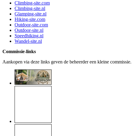
Climbing-site.com
Climbing-site.nl
Glamping-site.nl
Hiking-site.com
Outdoor-site.com
Outdoor-site.nl
Speedhiking.nl
Wandel-site.nl
Commissie-links
Aankopen via deze links geven de beheerder een kleine commissie.