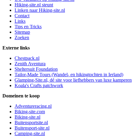
Hiking-site.nl steunt
Linken naar Hiking-site.nl
Contact
Links
Tips en Tricks
Sitemap
Zoeken
Externe links
Chestpack.nl
Zenith Aventura
Sheltersuit Foundation
Tailor-Made Tours (Wandel- en hikingtochten in Ierland)
Glamping-Site.nl, dé site voor liefhebbers van luxe kamperen
Koala's Crafts patchwork
Domeinen te koop
Adventureracing.nl
Biking-site.com
Biking-site.nl
Buitensportsite.nl
Buitensport-site.nl
Camping-site.nl