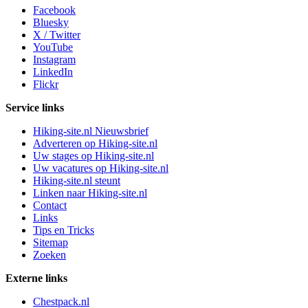
Facebook
Bluesky
X / Twitter
YouTube
Instagram
LinkedIn
Flickr
Service links
Hiking-site.nl Nieuwsbrief
Adverteren op Hiking-site.nl
Uw stages op Hiking-site.nl
Uw vacatures op Hiking-site.nl
Hiking-site.nl steunt
Linken naar Hiking-site.nl
Contact
Links
Tips en Tricks
Sitemap
Zoeken
Externe links
Chestpack.nl