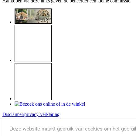
Aankopen via deze links geven de beheerder een kleine commissie.
Disclaimer/privacy-verklaring
Copyright © 1999 - 2026
Raymond Koome
Deze website maakt gebruik van cookies om het gebruik
Site made by
Koome-webservice