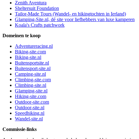
Zenith Aventura
Sheltersuit Foundation
Tailor-Made Tours (Wandel- en hikingtochten in Ierland)
Glamping-Site.nl, dé site voor liefhebbers van luxe kamperen
Koala's Crafts patchwork
Domeinen te koop
Adventureracing.nl
Biking-site.com
Biking-site.nl
Buitensportsite.nl
Buitensport-site.nl
Camping-site.nl
Climbing-site.com
Climbing-site.nl
Glamping-site.nl
Hiking-site.com
Outdoor-site.com
Outdoor-site.nl
Speedhiking.nl
Wandel-site.nl
Commissie-links