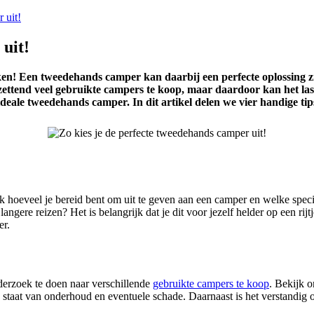
 uit!
 uit!
n! Een tweedehands camper kan daarbij een perfecte oplossing zij
zettend veel gebruikte campers te koop, maar daardoor kan het last
 ideale tweedehands camper. In dit artikel delen we vier handige ti
k hoeveel je bereid bent om uit te geven aan een camper en welke specif
angere reizen? Het is belangrijk dat je dit voor jezelf helder op een rij
er.
nderzoek te doen naar verschillende
gebruikte campers te koop
. Bekijk 
d, staat van onderhoud en eventuele schade. Daarnaast is het verstandig