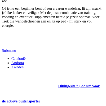
top.
Of je nu een beginner bent of een ervaren wandelaar, fit zijn maakt
je hike leuker en veiliger. Met de juiste combinatie van training,
voeding en eventueel supplementen bereid je jezelf optimaal voor.
Trek die wandelschoenen aan en ga op pad - fit, sterk en vol
energie.
Submenu
Catalonië
Andorra
Zweden
Hiking-site.nl, de site voor
de actieve buitensporter