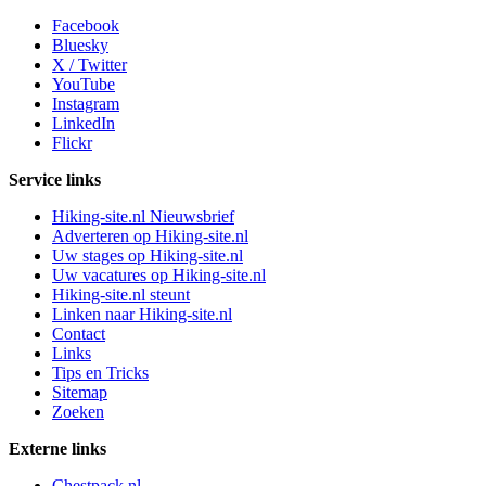
Facebook
Bluesky
X / Twitter
YouTube
Instagram
LinkedIn
Flickr
Service links
Hiking-site.nl Nieuwsbrief
Adverteren op Hiking-site.nl
Uw stages op Hiking-site.nl
Uw vacatures op Hiking-site.nl
Hiking-site.nl steunt
Linken naar Hiking-site.nl
Contact
Links
Tips en Tricks
Sitemap
Zoeken
Externe links
Chestpack.nl