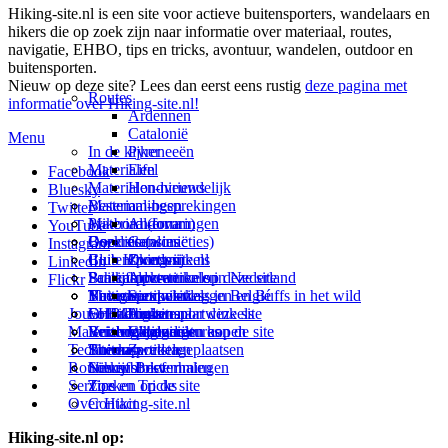
Hiking-site.nl is een site voor actieve buitensporters, wandelaars en
hikers die op zoek zijn naar informatie over materiaal, routes,
navigatie, EHBO, tips en tricks, avontuur, wandelen, outdoor en
buitensporten.
Nieuw op deze site? Lees dan eerst eens rustig
deze pagina met
Routes
informatie over Hiking-site.nl!
Ardennen
Catalonië
Menu
In de kijker
Pyreneeën
Materialen
Eifel
Facebook
Materialen-nieuws
Hondvriendelijk
Bluesky
Materiaal-besprekingen
Bestemmingen
Twitter
Prikbord (forum)
Materiaal-ervaringen
Andorra
YouTube
Goodies (winacties)
Boekrecensies
Deze site
Catalonië
Instagram
Club Hiking-site.nl
Buitensportwinkels
Zweden
Over mij
LinkedIn
Schrijfblok-artikelen
Buitensportwinkels in Nederland
Paalkamperen
Adverteren op deze site
Flickr
Virtuele exposities
Buitensportwinkels in Belgié
Navigatie
Thema-artikelen
Summit-vlaggen en Buffs in het wild
Jouw Hiking-site.nl
Fotoalbums
Online buitensportwinkels
EHBO
Andorra
Linken naar deze site
Materialen: kiezen en kopen
Reisboekhandels
Verzorging
Buitensportvacatures
Catalonië
Wijzigingen aan de site
Technieken
Thema-artikelen
Buitensportstageplaatsen
Sitemap
Zweden
Routes en Bestemmingen
Schrijfblokverhalen
Links
Nieuwsbrief
Service
Tips en Tricks
Zoeken op de site
Over Hiking-site.nl
Contact
Hiking-site.nl op: