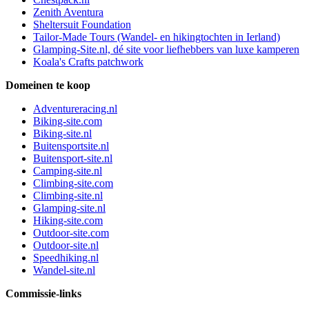
Zenith Aventura
Sheltersuit Foundation
Tailor-Made Tours (Wandel- en hikingtochten in Ierland)
Glamping-Site.nl, dé site voor liefhebbers van luxe kamperen
Koala's Crafts patchwork
Domeinen te koop
Adventureracing.nl
Biking-site.com
Biking-site.nl
Buitensportsite.nl
Buitensport-site.nl
Camping-site.nl
Climbing-site.com
Climbing-site.nl
Glamping-site.nl
Hiking-site.com
Outdoor-site.com
Outdoor-site.nl
Speedhiking.nl
Wandel-site.nl
Commissie-links