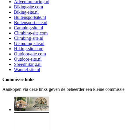
Adventureracing.nl
Biking-site.com
Biking-site.nl
Buitensportsite.nl
Buitensport-site.nl
Camping-site.nl
Climbing-site.com
Climbing-site.nl
Glamping-site.nl
Hiking-site.com
Outdoor-site.com
Outdoor-site.nl
Speedhiking.nl
Wandel-site.nl
Commissie-links
Aankopen via deze links geven de beheerder een kleine commissie.