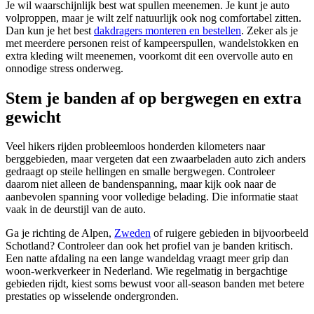
Je wil waarschijnlijk best wat spullen meenemen. Je kunt je auto
volproppen, maar je wilt zelf natuurlijk ook nog comfortabel zitten.
Dan kun je het best
dakdragers monteren en bestellen
. Zeker als je
met meerdere personen reist of kampeerspullen, wandelstokken en
extra kleding wilt meenemen, voorkomt dit een overvolle auto en
onnodige stress onderweg.
Stem je banden af op bergwegen en extra
gewicht
Veel hikers rijden probleemloos honderden kilometers naar
berggebieden, maar vergeten dat een zwaarbeladen auto zich anders
gedraagt op steile hellingen en smalle bergwegen. Controleer
daarom niet alleen de bandenspanning, maar kijk ook naar de
aanbevolen spanning voor volledige belading. Die informatie staat
vaak in de deurstijl van de auto.
Ga je richting de Alpen,
Zweden
of ruigere gebieden in bijvoorbeeld
Schotland? Controleer dan ook het profiel van je banden kritisch.
Een natte afdaling na een lange wandeldag vraagt meer grip dan
woon-werkverkeer in Nederland. Wie regelmatig in bergachtige
gebieden rijdt, kiest soms bewust voor all-season banden met betere
prestaties op wisselende ondergronden.