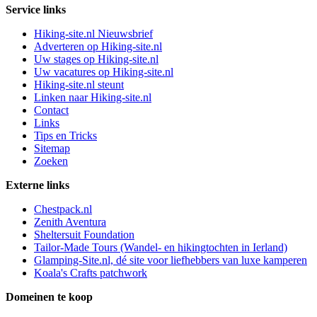
Service links
Hiking-site.nl Nieuwsbrief
Adverteren op Hiking-site.nl
Uw stages op Hiking-site.nl
Uw vacatures op Hiking-site.nl
Hiking-site.nl steunt
Linken naar Hiking-site.nl
Contact
Links
Tips en Tricks
Sitemap
Zoeken
Externe links
Chestpack.nl
Zenith Aventura
Sheltersuit Foundation
Tailor-Made Tours (Wandel- en hikingtochten in Ierland)
Glamping-Site.nl, dé site voor liefhebbers van luxe kamperen
Koala's Crafts patchwork
Domeinen te koop