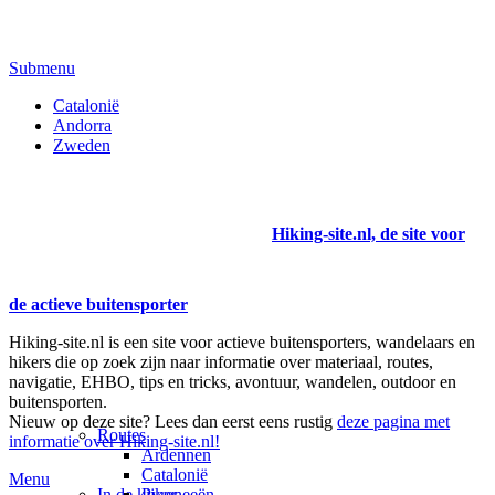
Submenu
Catalonië
Andorra
Zweden
Hiking-site.nl, de site voor
de actieve buitensporter
Hiking-site.nl is een site voor actieve buitensporters, wandelaars en
hikers die op zoek zijn naar informatie over materiaal, routes,
navigatie, EHBO, tips en tricks, avontuur, wandelen, outdoor en
buitensporten.
Nieuw op deze site? Lees dan eerst eens rustig
deze pagina met
Routes
informatie over Hiking-site.nl!
Ardennen
Catalonië
Menu
In de kijker
Pyreneeën