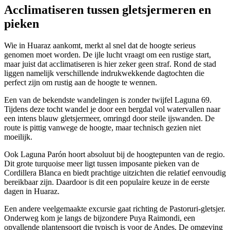
Acclimatiseren tussen gletsjermeren en
pieken
Wie in Huaraz aankomt, merkt al snel dat de hoogte serieus
genomen moet worden. De ijle lucht vraagt om een rustige start,
maar juist dat acclimatiseren is hier zeker geen straf. Rond de stad
liggen namelijk verschillende indrukwekkende dagtochten die
perfect zijn om rustig aan de hoogte te wennen.
Een van de bekendste wandelingen is zonder twijfel Laguna 69.
Tijdens deze tocht wandel je door een bergdal vol watervallen naar
een intens blauw gletsjermeer, omringd door steile ijswanden. De
route is pittig vanwege de hoogte, maar technisch gezien niet
moeilijk.
Ook Laguna Parón hoort absoluut bij de hoogtepunten van de regio.
Dit grote turquoise meer ligt tussen imposante pieken van de
Cordillera Blanca en biedt prachtige uitzichten die relatief eenvoudig
bereikbaar zijn. Daardoor is dit een populaire keuze in de eerste
dagen in Huaraz.
Een andere veelgemaakte excursie gaat richting de Pastoruri-gletsjer.
Onderweg kom je langs de bijzondere Puya Raimondi, een
opvallende plantensoort die typisch is voor de Andes. De omgeving