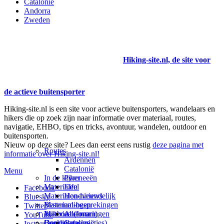
Catalonië
Andorra
Zweden
Hiking-site.nl, de site voor
de actieve buitensporter
Hiking-site.nl is een site voor actieve buitensporters, wandelaars en
hikers die op zoek zijn naar informatie over materiaal, routes,
navigatie, EHBO, tips en tricks, avontuur, wandelen, outdoor en
buitensporten.
Nieuw op deze site? Lees dan eerst eens rustig
deze pagina met
Routes
informatie over Hiking-site.nl!
Ardennen
Catalonië
Menu
In de kijker
Pyreneeën
Materialen
Eifel
Facebook
Materialen-nieuws
Hondvriendelijk
Bluesky
Materiaal-besprekingen
Bestemmingen
Twitter
Prikbord (forum)
Materiaal-ervaringen
Andorra
YouTube
Goodies (winacties)
Boekrecensies
Deze site
Catalonië
Instagram