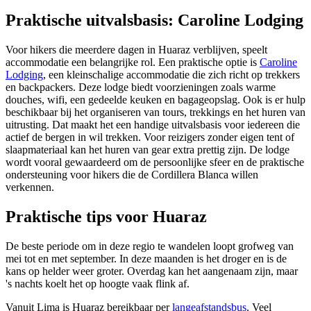
Praktische uitvalsbasis: Caroline Lodging
Voor hikers die meerdere dagen in Huaraz verblijven, speelt
accommodatie een belangrijke rol. Een praktische optie is
Caroline
Lodging
, een kleinschalige accommodatie die zich richt op trekkers
en backpackers. Deze lodge biedt voorzieningen zoals warme
douches, wifi, een gedeelde keuken en bagageopslag. Ook is er hulp
beschikbaar bij het organiseren van tours, trekkings en het huren van
uitrusting. Dat maakt het een handige uitvalsbasis voor iedereen die
actief de bergen in wil trekken. Voor reizigers zonder eigen tent of
slaapmateriaal kan het huren van gear extra prettig zijn. De lodge
wordt vooral gewaardeerd om de persoonlijke sfeer en de praktische
ondersteuning voor hikers die de Cordillera Blanca willen
verkennen.
Praktische tips voor Huaraz
De beste periode om in deze regio te wandelen loopt grofweg van
mei tot en met september. In deze maanden is het droger en is de
kans op helder weer groter. Overdag kan het aangenaam zijn, maar
's nachts koelt het op hoogte vaak flink af.
Vanuit Lima is Huaraz bereikbaar per
langeafstandsbus
. Veel