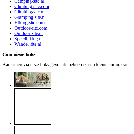
Camping-site.nl
Climbing-site.com
Climbing-site.nl
Glamping-site.nl
Hiking-site.com
Outdoor-site.com
Outdoor-site.nl
Speedhiking.nl
Wandel-site.nl
Commissie-links
Aankopen via deze links geven de beheerder een kleine commissie.