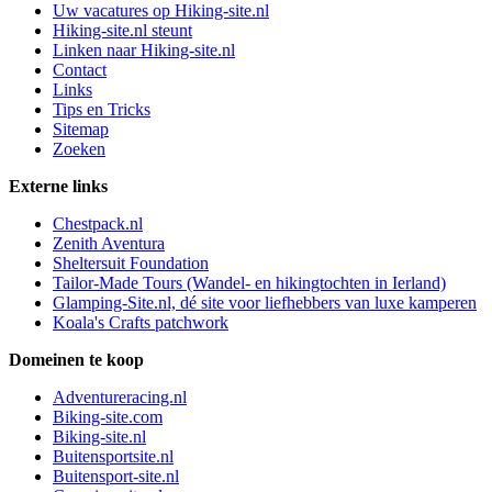
Uw vacatures op Hiking-site.nl
Hiking-site.nl steunt
Linken naar Hiking-site.nl
Contact
Links
Tips en Tricks
Sitemap
Zoeken
Externe links
Chestpack.nl
Zenith Aventura
Sheltersuit Foundation
Tailor-Made Tours (Wandel- en hikingtochten in Ierland)
Glamping-Site.nl, dé site voor liefhebbers van luxe kamperen
Koala's Crafts patchwork
Domeinen te koop
Adventureracing.nl
Biking-site.com
Biking-site.nl
Buitensportsite.nl
Buitensport-site.nl