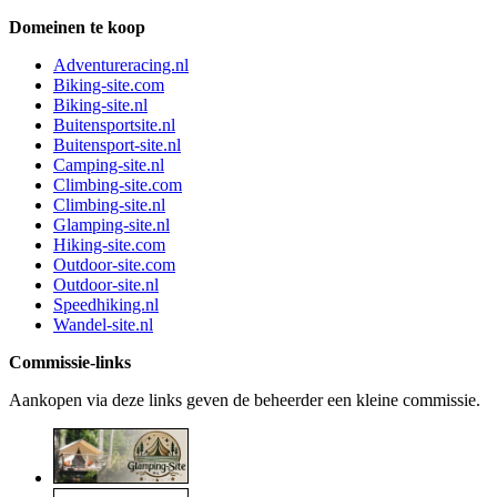
Domeinen te koop
Adventureracing.nl
Biking-site.com
Biking-site.nl
Buitensportsite.nl
Buitensport-site.nl
Camping-site.nl
Climbing-site.com
Climbing-site.nl
Glamping-site.nl
Hiking-site.com
Outdoor-site.com
Outdoor-site.nl
Speedhiking.nl
Wandel-site.nl
Commissie-links
Aankopen via deze links geven de beheerder een kleine commissie.