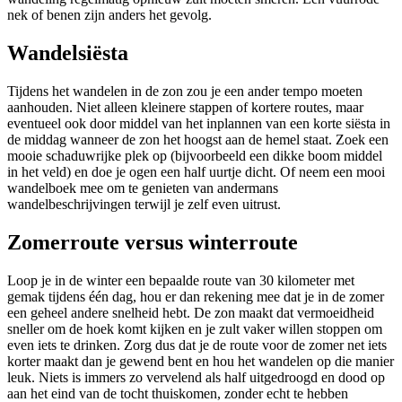
nek of benen zijn anders het gevolg.
Wandelsiësta
Tijdens het wandelen in de zon zou je een ander tempo moeten
aanhouden. Niet alleen kleinere stappen of kortere routes, maar
eventueel ook door middel van het inplannen van een korte siësta in
de middag wanneer de zon het hoogst aan de hemel staat. Zoek een
mooie schaduwrijke plek op (bijvoorbeeld een dikke boom middel
in het veld) en doe je ogen een half uurtje dicht. Of neem een mooi
wandelboek mee om te genieten van andermans
wandelbeschrijvingen terwijl je zelf even uitrust.
Zomerroute versus winterroute
Loop je in de winter een bepaalde route van 30 kilometer met
gemak tijdens één dag, hou er dan rekening mee dat je in de zomer
een geheel andere snelheid hebt. De zon maakt dat vermoeidheid
sneller om de hoek komt kijken en je zult vaker willen stoppen om
even iets te drinken. Zorg dus dat je de route voor de zomer net iets
korter maakt dan je gewend bent en hou het wandelen op die manier
leuk. Niets is immers zo vervelend als half uitgedroogd en dood op
aan het eind van de tocht thuiskomen, zonder echt te hebben