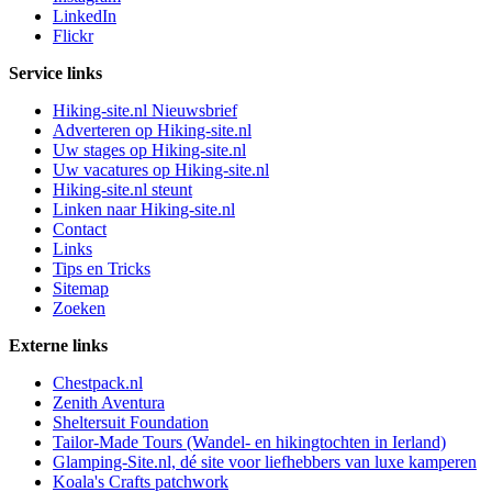
LinkedIn
Flickr
Service links
Hiking-site.nl Nieuwsbrief
Adverteren op Hiking-site.nl
Uw stages op Hiking-site.nl
Uw vacatures op Hiking-site.nl
Hiking-site.nl steunt
Linken naar Hiking-site.nl
Contact
Links
Tips en Tricks
Sitemap
Zoeken
Externe links
Chestpack.nl
Zenith Aventura
Sheltersuit Foundation
Tailor-Made Tours (Wandel- en hikingtochten in Ierland)
Glamping-Site.nl, dé site voor liefhebbers van luxe kamperen
Koala's Crafts patchwork