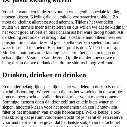
Voor het wandelen in de zon zouden we eigenlijk speciale kleding
moeten kiezen. Kleding die aan enkele voorwaarden voldoet. Zo
moet de kleding allereerst goed ademen. Tijdens het wandelen
zullen we immers meer transpireren en dus willen we dat de kleding
het vocht goed afvoert en ons lichaam als het ware droog houdt. Als
de kleding zelf ook snel droogt, dan is dat uiteraard alleen maar een
pluspunt omdat dan de wind geen spelbreker kan spelen door ons
weer te snel af te koelen. Een ander punt is de UV-bescherming.
Moderne outdoor-zomerkleding beschermt het lichaam tegen de
schadelijke UV-stralen van de zon. Op die manier hoeven we niet
bang te zijn dat we ondanks het dunne shirt toch nog verbranden.
Drinken, drinken en drinken
Een ander belangrijk aspect tijdens het wandelen in de zon is onze
vochthuishouding. We verliezen tijdens het wandelen in de warmte
immers meer vocht en zullen dus ook meer vocht moeten opnemen.
Sommige mensen doen dat door zelf met enkele liters water te
slepen, anderen kiezen voor het meenemen van een lichtgewicht
filter of het inplannen van enkele horecastops. Welke keuze je ook
maakt: zorg dat je ruim voldoende vocht tot je neemt en een reserve
voorraad hebt voor het geval dat het laatste stukje van de tocht net