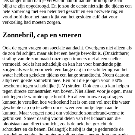
iets langer duurt dan je verwacht had of dat die bron op de kaart
blijkt te zijn opgedroogd. En je zou de eerste niet zijn die tijdens een
hete zomerdag met een beteuterd gezicht en een bezwete rug en
voorhoofd door het raam kijkt van het gesloten café dat voor
verkoeling had moeten zorgen.
Zonnebril, cap en smeren
Ook de ogen vragen om speciale aandacht. Overigens niet alleen als
de zon fel schijnt, maar als het een beetje bewolkt is. (Onzichtbare)
straling van de zon maakt onze ogen immers niet alleen sneller
vermoeid, ook is het schadelijk en kan het voor brandende pijn
zorgen als we bijvoorbeeld een lange dag in de schittering van het
water hebben gekeken tijdens een lange strandtocht. Neem daarom
altijd een goede zonnebril mee. Een bril die je ogen voor 100%
beschermt tegen schadelijke (UV) stralen. Ook een cap kan helpen
tegen directe zonnestralen van boven. Niet alleen voor je ogen, maar
ook tegen de warmte op je hoofd. En alleen trouwe cap-dragers
kunnen je vertellen hoe verkoelend het is om een vol met fris water
geschepte cap op te zetten om er weer een uurtje tegen aan te
kunnen. Maar vergeet nooit om voldoende zonnebrand-creme te
gebruiken. Smeer daarbij vooral delen van het lichaam aan die
blootstaan aan direct zonlicht, zoals de nek, het gezicht, de
schouders en de benen. Belangrijk hierbij is dat je gedurende de
wandeling regelmatig opnieuw zult moeten smeren. Een vuurrode