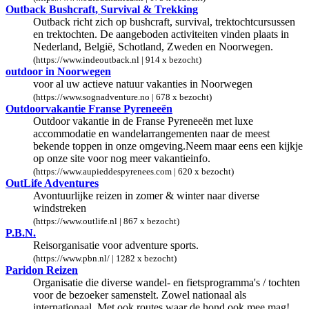
Outback Bushcraft, Survival & Trekking
Outback richt zich op bushcraft, survival, trektochtcursussen
en trektochten. De aangeboden activiteiten vinden plaats in
Nederland, België, Schotland, Zweden en Noorwegen.
(https://www.indeoutback.nl | 914 x bezocht)
outdoor in Noorwegen
voor al uw actieve natuur vakanties in Noorwegen
(https://www.sognadventure.no | 678 x bezocht)
Outdoorvakantie Franse Pyreneeën
Outdoor vakantie in de Franse Pyreneeën met luxe
accommodatie en wandelarrangementen naar de meest
bekende toppen in onze omgeving.Neem maar eens een kijkje
op onze site voor nog meer vakantieinfo.
(https://www.aupieddespyrenees.com | 620 x bezocht)
OutLife Adventures
Avontuurlijke reizen in zomer & winter naar diverse
windstreken
(https://www.outlife.nl | 867 x bezocht)
P.B.N.
Reisorganisatie voor adventure sports.
(https://www.pbn.nl/ | 1282 x bezocht)
Paridon Reizen
Organisatie die diverse wandel- en fietsprogramma's / tochten
voor de bezoeker samenstelt. Zowel nationaal als
internationaal. Met ook routes waar de hond ook mee mag!