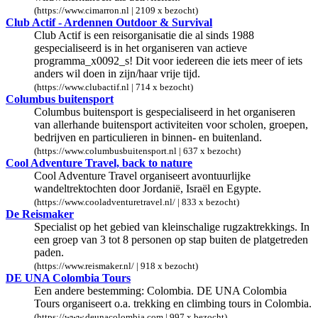
(https://www.cimarron.nl | 2109 x bezocht)
Club Actif - Ardennen Outdoor & Survival
Club Actif is een reisorganisatie die al sinds 1988
gespecialiseerd is in het organiseren van actieve
programma_x0092_s! Dit voor iedereen die iets meer of iets
anders wil doen in zijn/haar vrije tijd.
(https://www.clubactif.nl | 714 x bezocht)
Columbus buitensport
Columbus buitensport is gespecialiseerd in het organiseren
van allerhande buitensport activiteiten voor scholen, groepen,
bedrijven en particulieren in binnen- en buitenland.
(https://www.columbusbuitensport.nl | 637 x bezocht)
Cool Adventure Travel, back to nature
Cool Adventure Travel organiseert avontuurlijke
wandeltrektochten door Jordanië, Israël en Egypte.
(https://www.cooladventuretravel.nl/ | 833 x bezocht)
De Reismaker
Specialist op het gebied van kleinschalige rugzaktrekkings. In
een groep van 3 tot 8 personen op stap buiten de platgetreden
paden.
(https://www.reismaker.nl/ | 918 x bezocht)
DE UNA Colombia Tours
Een andere bestemming: Colombia. DE UNA Colombia
Tours organiseert o.a. trekking en climbing tours in Colombia.
(https://www.deunacolombia.com | 997 x bezocht)