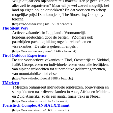
Wil je dit jaar een bijzondere reis maken? Heb je geen zin om
alles zelf te organiseren? Maar wil je wel zoveel mogelijk het
land op eigen houtje ontdekken? En dat voor een zo scherp
mogelijke prijs! Dan kom je bij The Shoestring Company
terecht.
(https://www.shoestring.nl/ | 770 x bezocht)
The Silent Way
Actieve vakantie's in Lappland . Voornamelijk
hondensledetochten door de bergen . s'Zomers ook
paardrijden packdog hiking rugzak trektochten en
visvakanties . De site is geheel in engels .
(https://www.silent-way.com/ | 1446 x bezocht)
Tirol Outdoor Experience
De site voor actieve vakanties in Tirol, Oostenrijk en Südtirol,
Italië. Groepsreizen en individuele reizen voor alle leeftijden,
van alpiene trektochten tot superdeluxe golfarrangementen,
van mountainbiken tot vissen.
(https://www.tiroloutdoor.nl | 888 x bezocht)
TMreizen
TMreizen organiseert individuele rondreizen, bouwstenen en
startpakketten naar diverse landen in Azie, Afrika en Midden-
en Zuid-Amerika, zoals een aantal fraaie treks in Nepal.
(https://www.tmreizen.nl | 673 x bezocht)
Toeristisch Complex ANSIAUX/Dinant
(https://www.ansiaux.be/ | 638 x bezocht)