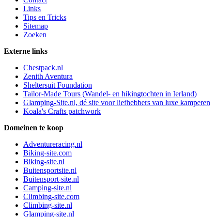
Links
Tips en Tricks
Sitemap
Zoeken
Externe links
Chestpack.nl
Zenith Aventura
Sheltersuit Foundation
Tailor-Made Tours (Wandel- en hikingtochten in Ierland)
Glamping-Site.nl, dé site voor liefhebbers van luxe kamperen
Koala's Crafts patchwork
Domeinen te koop
Adventureracing.nl
Biking-site.com
Biking-site.nl
Buitensportsite.nl
Buitensport-site.nl
Camping-site.nl
Climbing-site.com
Climbing-site.nl
Glamping-site.nl