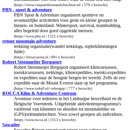
(https://www.vanparidonwandeltochten.nl/ | 579 x bezocht)
PBN - sport & adventure
PBN Sport & Adventure organiseert sportieve en
avontuurlijke activiteiten voor grote en kleine groepen in
binnen- en buitenland. Wintersport, survival, teambuilding,
alles begeleid door goed opgeleide mensen.
(https://www.pbn.nl | 1522 x bezocht)
retour mountain adventure
trekking organisatie(wandel trekkings, topbeklimmingen
Italie)
(https://retour.aosta.nl | 691 x bezocht)
Robert Steenmeijer Bergsport
Robert Steenmeijer Bergsport organiseert klimcursussen,
toerskicursussen, trekkings, klimexpedities, toerski-expedities
en expedities naar de hoogste bergen ter wereld. Zelfs de een
expeditie naar de Mount Everest staat op het programma.
(https://www.xs4all.nl/~rsbergsp/ | 777 x bezocht)
ROCCA Klim & Adventure Centrum
Avontuur voor iedereen in het Limburgse heuvelland en de
Belgische Voerstreek. Uitgebreide aktiviteitenprogramma's
variërend van klimmen en abseilen tot mountainbike en
(GPS)oriëntatietochten. Voor zowel groepen als individuen.
(https://www.rocca.nl | 1513 x bezocht)
Sawadee
Sawadee Reizen organiseert reizen voor actieve en