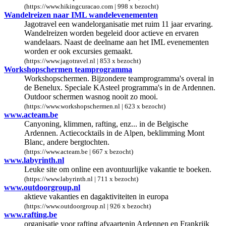
(https://www.hikingcuracao.com | 998 x bezocht)
Wandelreizen naar IML wandelevenementen
Jagotravel een wandelorganisatie met ruim 11 jaar ervaring.
Wandelreizen worden begeleid door actieve en ervaren
wandelaars. Naast de deelname aan het IML evenementen
worden er ook excursies gemaakt.
(https://www.jagotravel.nl | 853 x bezocht)
Workshopschermen teamprogramma
Workshopschermen. Bijzondere teamprogramma's overal in
de Benelux. Speciale KAsteel programma's in de Ardennen.
Outdoor schermen wasnog nooit zo mooi.
(https://www.workshopschermen.nl | 623 x bezocht)
www.acteam.be
Canyoning, klimmen, rafting, enz... in de Belgische
Ardennen. Actiecocktails in de Alpen, beklimming Mont
Blanc, andere bergtochten.
(https://www.acteam.be | 667 x bezocht)
www.labyrinth.nl
Leuke site om online een avontuurlijke vakantie te boeken.
(https://www.labyrinth.nl | 711 x bezocht)
www.outdoorgroup.nl
aktieve vakanties en dagaktiviteiten in europa
(https://www.outdoorgroup.nl | 926 x bezocht)
www.rafting.be
organisatie voor rafting afvaartenin Ardennen en Frankrijk