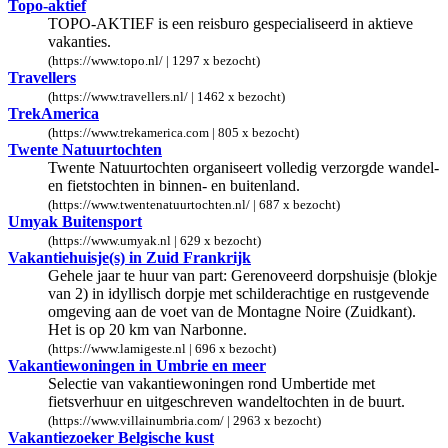
Topo-aktief
TOPO-AKTIEF is een reisburo gespecialiseerd in aktieve
vakanties.
(https://www.topo.nl/ | 1297 x bezocht)
Travellers
(https://www.travellers.nl/ | 1462 x bezocht)
TrekAmerica
(https://www.trekamerica.com | 805 x bezocht)
Twente Natuurtochten
Twente Natuurtochten organiseert volledig verzorgde wandel-
en fietstochten in binnen- en buitenland.
(https://www.twentenatuurtochten.nl/ | 687 x bezocht)
Umyak Buitensport
(https://www.umyak.nl | 629 x bezocht)
Vakantiehuisje(s) in Zuid Frankrijk
Gehele jaar te huur van part: Gerenoveerd dorpshuisje (blokje
van 2) in idyllisch dorpje met schilderachtige en rustgevende
omgeving aan de voet van de Montagne Noire (Zuidkant).
Het is op 20 km van Narbonne.
(https://www.lamigeste.nl | 696 x bezocht)
Vakantiewoningen in Umbrie en meer
Selectie van vakantiewoningen rond Umbertide met
fietsverhuur en uitgeschreven wandeltochten in de buurt.
(https://www.villainumbria.com/ | 2963 x bezocht)
Vakantiezoeker Belgische kust