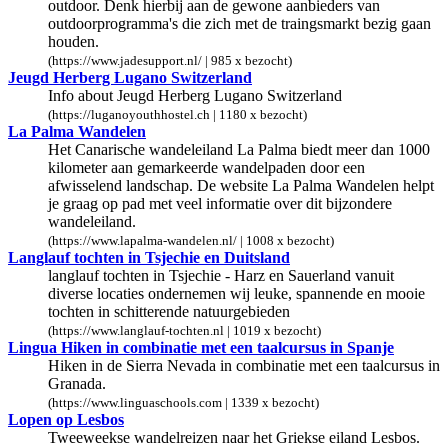
outdoor. Denk hierbij aan de gewone aanbieders van
outdoorprogramma's die zich met de traingsmarkt bezig gaan
houden.
(https://www.jadesupport.nl/ | 985 x bezocht)
Jeugd Herberg Lugano Switzerland
Info about Jeugd Herberg Lugano Switzerland
(https://luganoyouthhostel.ch | 1180 x bezocht)
La Palma Wandelen
Het Canarische wandeleiland La Palma biedt meer dan 1000
kilometer aan gemarkeerde wandelpaden door een
afwisselend landschap. De website La Palma Wandelen helpt
je graag op pad met veel informatie over dit bijzondere
wandeleiland.
(https://www.lapalma-wandelen.nl/ | 1008 x bezocht)
Langlauf tochten in Tsjechie en Duitsland
langlauf tochten in Tsjechie - Harz en Sauerland vanuit
diverse locaties ondernemen wij leuke, spannende en mooie
tochten in schitterende natuurgebieden
(https://www.langlauf-tochten.nl | 1019 x bezocht)
Lingua Hiken in combinatie met een taalcursus in Spanje
Hiken in de Sierra Nevada in combinatie met een taalcursus in
Granada.
(https://www.linguaschools.com | 1339 x bezocht)
Lopen op Lesbos
Tweeweekse wandelreizen naar het Griekse eiland Lesbos.