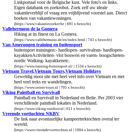
Linkportaal voor de Belgische kust. Vele foto's en links.
Eigen databank en zoekrobot. Zoek zelf uw ideale
vakantieverblijf of vraag een vrijblijvend voorstel aan. Dierct
boeken van vakantiewoningen.
(https://www.vakantiezoeker.be | 691 x bezocht)
Vallehermoso de la Gomera
Hiking at its finest on La Gomera.
(https://www.vallehermoso.de/en/index.html | 743 x bezocht)
Van Amerongen training en buitensport
buitensport trainingen:- hardlopen- survivalrun- hardlopen-
kayakkenActiviteiten- vlot bouwen en varen- boogschieten-
nordic Walking- kayakkenetc.
(https://www.training-buitensport.nl/ | 1534 x bezocht)
Vietnam Travel,Vietnam Tours,Vietnam Holidays
Geweldig mooi site met heel veel info over Vietnam en met
heel veel treks en wandelingen.
(https://www.orient-tours.nl | 705 x bezocht)
Viking Paintball en Survivall
Paintball en Survivall in Nederland en Belie. Per 2003 vier
verschillende paintball lokaties in Nederland.
(https://www.viking-outdoor.nl | 611 x bezocht)
Vreemde voettochten NKBV
De link naar avontuurlijke kampeertrektochten overal ter
wereld.
(https://www.vreemdevoettochten.nl | 1004 x bezocht)