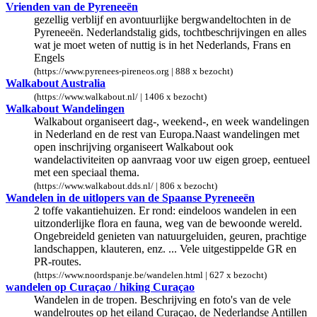
Vrienden van de Pyreneeën
gezellig verblijf en avontuurlijke bergwandeltochten in de
Pyreneeën. Nederlandstalig gids, tochtbeschrijvingen en alles
wat je moet weten of nuttig is in het Nederlands, Frans en
Engels
(https://www.pyrenees-pireneos.org | 888 x bezocht)
Walkabout Australia
(https://www.walkabout.nl/ | 1406 x bezocht)
Walkabout Wandelingen
Walkabout organiseert dag-, weekend-, en week wandelingen
in Nederland en de rest van Europa.Naast wandelingen met
open inschrijving organiseert Walkabout ook
wandelactiviteiten op aanvraag voor uw eigen groep, eentueel
met een speciaal thema.
(https://www.walkabout.dds.nl/ | 806 x bezocht)
Wandelen in de uitlopers van de Spaanse Pyreneeën
2 toffe vakantiehuizen. Er rond: eindeloos wandelen in een
uitzonderlijke flora en fauna, weg van de bewoonde wereld.
Ongebreideld genieten van natuurgeluiden, geuren, prachtige
landschappen, klauteren, enz. ... Vele uitgestippelde GR en
PR-routes.
(https://www.noordspanje.be/wandelen.html | 627 x bezocht)
wandelen op Curaçao / hiking Curaçao
Wandelen in de tropen. Beschrijving en foto's van de vele
wandelroutes op het eiland Curaçao, de Nederlandse Antillen