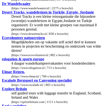
De Wandelwaaier
(https://www.wandelwaaier.nl/ | 2275 x bezocht)
Desert Tracks, wandelreizen in Turkije, Egypte, Jordanie
Desert Tracks is een kleine reisorganisatie die bijzondere
(woestijn) wandelreizen in Egypte,Jordanie en Turkije
organiseert. Er wordt met kleine groepen van maximaal 8
personen gereisd.
(https://www.deserttracks.nl | 838 x bezocht)
Ecovolunteer natuurreizen
Mogelijkheden om op vakantie zelf actief deel te kunnen
nemen in projecten ter bescherming en onderzoek van wilde
dieren!
(https://www.ecovolunteer.nl | 882 x bezocht)
edogation & sports europe
4 daagse wandelkampeervakanties voor hondenbezitters
(https://www.edogation.nl | 713 x bezocht)
Elmar Reizen.
(https://www.elmar.nl/ | 766 x bezocht)
Escalade Bergsport en Canyoning specialist
(https://www.escalade.nl/ | 865 x bezocht)
Explore Britain
self guided tours with luggage transfer in England, Scotland,
Ireland and Wales
(https://xplorebritain.com | 1111 x bezocht)
Ezel wandeling