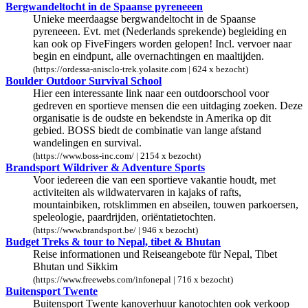
Bergwandeltocht in de Spaanse pyreneeen
Unieke meerdaagse bergwandeltocht in de Spaanse
pyreneeen. Evt. met (Nederlands sprekende) begleiding en
kan ook op FiveFingers worden gelopen! Incl. vervoer naar
begin en eindpunt, alle overnachtingen en maaltijden.
(https://ordessa-anisclo-trek.yolasite.com | 624 x bezocht)
Boulder Outdoor Survival School
Hier een interessante link naar een outdoorschool voor
gedreven en sportieve mensen die een uitdaging zoeken. Deze
organisatie is de oudste en bekendste in Amerika op dit
gebied. BOSS biedt de combinatie van lange afstand
wandelingen en survival.
(https://www.boss-inc.com/ | 2154 x bezocht)
Brandsport Wildriver & Adventure Sports
Voor iedereen die van een sportieve vakantie houdt, met
activiteiten als wildwatervaren in kajaks of rafts,
mountainbiken, rotsklimmen en abseilen, touwen parkoersen,
speleologie, paardrijden, oriëntatietochten.
(https://www.brandsport.be/ | 946 x bezocht)
Budget Treks & tour to Nepal, tibet & Bhutan
Reise informationen und Reiseangebote für Nepal, Tibet
Bhutan und Sikkim
(https://www.freewebs.com/infonepal | 716 x bezocht)
Buitensport Twente
Buitensport Twente kanoverhuur kanotochten ook verkoop