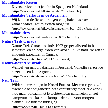
Mountainbike Reizen
Diverse reizen met je bike in Spanje en Nederland
(https://www.mountainbiketravel.nl/ | 786 x bezocht)
Mountainbike Verhuur in de Ardennen
Wij kunnen de fietsen brengen en ophalen naar uw
vakantieadres. Tot 75 fietsen mogelijk.
(https://www.mountainbikeverhuurardennen.be/ | 1311 x bezocht)
Mountainleaders
(https://www.mountainleaders.com | 907 x bezocht)
Nature Trek Canada
Nature Trek Canada is sinds 1992 gespecialiseerd in het
samenstellen en begeleiden van avontuurlijke natuurreizen en
wildernisexpedities in Canada.
(https://www.naturetrek.ca/ | 1178 x bezocht)
Nature-Bound Australia
Wandel- en natuurvakanties in Australië. Volledig verzorgde
reizen in een kleine groep.
(https://www.natureboundaustralia.com/ | 746 x bezocht)
New Trail
Wildernis ervaringen in Noord Europa. Met een rugzak vol
essentiële benodigdheden het avontuur tegemoet. 's Avonds
moe maar voldaan met je tochtgenoten nagenieten bij het
kampvuur, met kaart en kompas de route voor morgen
plannen. De ultieme uitdaging!
(https://www.newtrail.nl/ | 913 x bezocht)