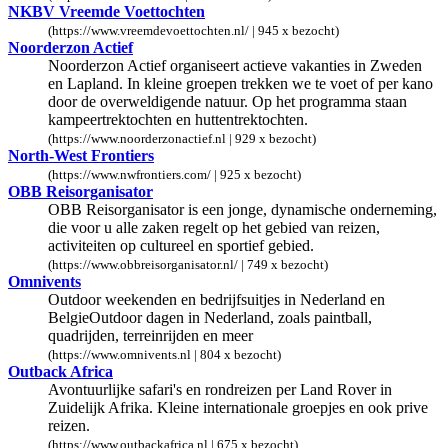
NKBV Vreemde Voettochten
(https://www.vreemdevoettochten.nl/ | 945 x bezocht)
Noorderzon Actief
Noorderzon Actief organiseert actieve vakanties in Zweden
en Lapland. In kleine groepen trekken we te voet of per kano
door de overweldigende natuur. Op het programma staan
kampeertrektochten en huttentrektochten.
(https://www.noorderzonactief.nl | 929 x bezocht)
North-West Frontiers
(https://www.nwfrontiers.com/ | 925 x bezocht)
OBB Reisorganisator
OBB Reisorganisator is een jonge, dynamische onderneming,
die voor u alle zaken regelt op het gebied van reizen,
activiteiten op cultureel en sportief gebied.
(https://www.obbreisorganisator.nl/ | 749 x bezocht)
Omnivents
Outdoor weekenden en bedrijfsuitjes in Nederland en
BelgieOutdoor dagen in Nederland, zoals paintball,
quadrijden, terreinrijden en meer
(https://www.omnivents.nl | 804 x bezocht)
Outback Africa
Avontuurlijke safari's en rondreizen per Land Rover in
Zuidelijk Afrika. Kleine internationale groepjes en ook prive
reizen.
(https://www.outbackafrica.nl | 675 x bezocht)