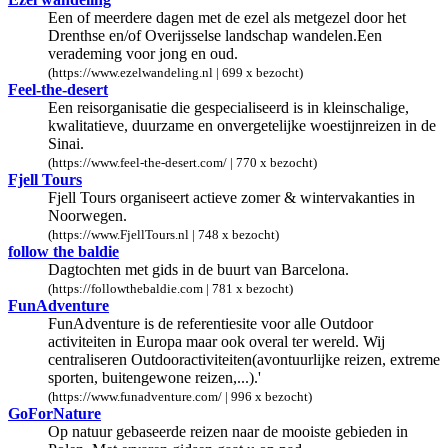
Een of meerdere dagen met de ezel als metgezel door het
Drenthse en/of Overijsselse landschap wandelen.Een
verademing voor jong en oud.
(https://www.ezelwandeling.nl | 699 x bezocht)
Feel-the-desert
Een reisorganisatie die gespecialiseerd is in kleinschalige,
kwalitatieve, duurzame en onvergetelijke woestijnreizen in de
Sinai.
(https://www.feel-the-desert.com/ | 770 x bezocht)
Fjell Tours
Fjell Tours organiseert actieve zomer & wintervakanties in
Noorwegen.
(https://www.FjellTours.nl | 748 x bezocht)
follow the baldie
Dagtochten met gids in de buurt van Barcelona.
(https://followthebaldie.com | 781 x bezocht)
FunAdventure
FunAdventure is de referentiesite voor alle Outdoor
activiteiten in Europa maar ook overal ter wereld. Wij
centraliseren Outdooractiviteiten(avontuurlijke reizen, extreme
sporten, buitengewone reizen,...).'
(https://www.funadventure.com/ | 996 x bezocht)
GoForNature
Op natuur gebaseerde reizen naar de mooiste gebieden in