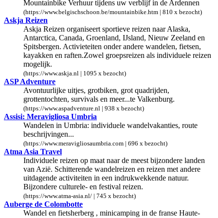
Mountainbike Verhuur tijdens uw verblijf in de Ardennen
(https://www.belgischschoon.be/mountainbike.htm | 810 x bezocht)
Askja Reizen
Askja Reizen organiseert sportieve reizen naar Alaska,
Antarctica, Canada, Groenland, IJsland, Nieuw Zeeland en
Spitsbergen. Activieteiten onder andere wandelen, fietsen,
kayakken en raften.Zowel groepsreizen als individuele reizen
mogelijk.
(https://www.askja.nl | 1095 x bezocht)
ASP Adventure
Avontuurlijke uitjes, grotbiken, grot quadrijden,
grottentochten, survivals en meer...te Valkenburg.
(https://www.aspadventure.nl | 938 x bezocht)
Assisi: Meravigliosa Umbria
Wandelen in Umbria: individuele wandelvakanties, route
beschrijvingen...
(https://www.meravigliosaumbria.com | 696 x bezocht)
Atma Asia Travel
Individuele reizen op maat naar de meest bijzondere landen
van Azië. Schitterende wandelreizen en reizen met andere
uitdagende activiteiten in een indrukwekkende natuur.
Bijzondere culturele- en festival reizen.
(https://www.atma-asia.nl/ | 745 x bezocht)
Auberge de Colombotte
Wandel en fietsherberg , minicamping in de franse Haute-