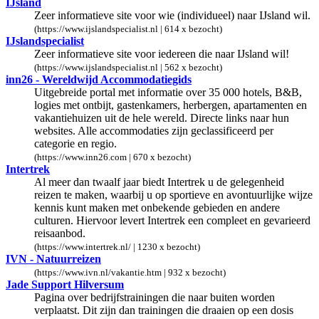
IJsland
Zeer informatieve site voor wie (individueel) naar IJsland wil.
(https://www.ijslandspecialist.nl | 614 x bezocht)
IJslandspecialist
Zeer informatieve site voor iedereen die naar IJsland wil!
(https://www.ijslandspecialist.nl | 562 x bezocht)
inn26 - Wereldwijd Accommodatiegids
Uitgebreide portal met informatie over 35 000 hotels, B&B,
logies met ontbijt, gastenkamers, herbergen, apartamenten en
vakantiehuizen uit de hele wereld. Directe links naar hun
websites. Alle accommodaties zijn geclassificeerd per
categorie en regio.
(https://www.inn26.com | 670 x bezocht)
Intertrek
Al meer dan twaalf jaar biedt Intertrek u de gelegenheid
reizen te maken, waarbij u op sportieve en avontuurlijke wijze
kennis kunt maken met onbekende gebieden en andere
culturen. Hiervoor levert Intertrek een compleet en gevarieerd
reisaanbod.
(https://www.intertrek.nl/ | 1230 x bezocht)
IVN - Natuurreizen
(https://www.ivn.nl/vakantie.htm | 932 x bezocht)
Jade Support Hilversum
Pagina over bedrijfstrainingen die naar buiten worden
verplaatst. Dit zijn dan trainingen die draaien op een dosis