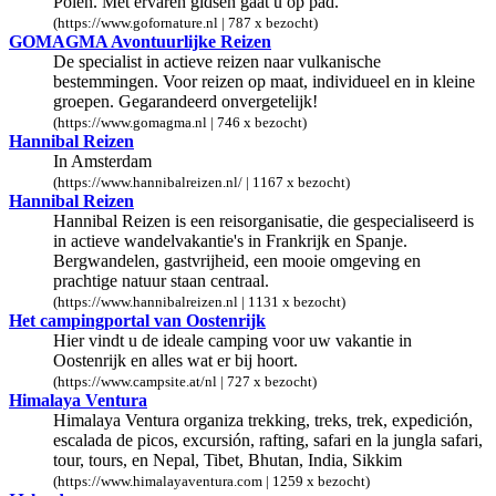
Polen. Met ervaren gidsen gaat u op pad.
(https://www.gofornature.nl | 787 x bezocht)
GOMAGMA Avontuurlijke Reizen
De specialist in actieve reizen naar vulkanische
bestemmingen. Voor reizen op maat, individueel en in kleine
groepen. Gegarandeerd onvergetelijk!
(https://www.gomagma.nl | 746 x bezocht)
Hannibal Reizen
In Amsterdam
(https://www.hannibalreizen.nl/ | 1167 x bezocht)
Hannibal Reizen
Hannibal Reizen is een reisorganisatie, die gespecialiseerd is
in actieve wandelvakantie's in Frankrijk en Spanje.
Bergwandelen, gastvrijheid, een mooie omgeving en
prachtige natuur staan centraal.
(https://www.hannibalreizen.nl | 1131 x bezocht)
Het campingportal van Oostenrijk
Hier vindt u de ideale camping voor uw vakantie in
Oostenrijk en alles wat er bij hoort.
(https://www.campsite.at/nl | 727 x bezocht)
Himalaya Ventura
Himalaya Ventura organiza trekking, treks, trek, expedición,
escalada de picos, excursión, rafting, safari en la jungla safari,
tour, tours, en Nepal, Tibet, Bhutan, India, Sikkim
(https://www.himalayaventura.com | 1259 x bezocht)