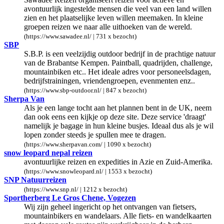
avontuurlijk ingestelde mensen die veel van een land willen
zien en het plaatselijke leven willen meemaken. In kleine
groepen reizen we naar alle uithoeken van de wereld.
(https://www.sawadee.nl/ | 731 x bezocht)
SBP
S.B.P. is een veelzijdig outdoor bedrijf in de prachtige natuur
van de Brabantse Kempen. Paintball, quadrijden, challenge,
mountainbiken etc.. Het ideale adres voor personeelsdagen,
bedrijfstrainingen, vriendengroepen, evenmenten enz..
(https://www.sbp-outdoor.nl/ | 847 x bezocht)
Sherpa Van
Als je een lange tocht aan het plannen bent in de UK, neem
dan ook eens een kijkje op deze site. Deze service 'draagt'
namelijk je bagage in hun kleine busjes. Ideaal dus als je wil
lopen zonder steeds je spullen mee te dragen.
(https://www.sherpavan.com/ | 1090 x bezocht)
snow leopard nepal reizen
avontuurlijke reizen en expedities in Azie en Zuid-Amerika.
(https://www.snowleopard.nl/ | 1553 x bezocht)
SNP Natuurreizen
(https://www.snp.nl/ | 1212 x bezocht)
Sportherberg Le Gros Chene, Vogezen
Wij zijn geheel ingericht op het ontvangen van fietsers,
mountainbikers en wandelaars. Alle fiets- en wandelkaarten