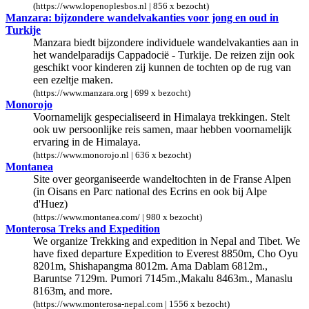
(https://www.lopenoplesbos.nl | 856 x bezocht)
Manzara: bijzondere wandelvakanties voor jong en oud in
Turkije
Manzara biedt bijzondere individuele wandelvakanties aan in
het wandelparadijs Cappadocië - Turkije. De reizen zijn ook
geschikt voor kinderen zij kunnen de tochten op de rug van
een ezeltje maken.
(https://www.manzara.org | 699 x bezocht)
Monorojo
Voornamelijk gespecialiseerd in Himalaya trekkingen. Stelt
ook uw persoonlijke reis samen, maar hebben voornamelijk
ervaring in de Himalaya.
(https://www.monorojo.nl | 636 x bezocht)
Montanea
Site over georganiseerde wandeltochten in de Franse Alpen
(in Oisans en Parc national des Ecrins en ook bij Alpe
d'Huez)
(https://www.montanea.com/ | 980 x bezocht)
Monterosa Treks and Expedition
We organize Trekking and expedition in Nepal and Tibet. We
have fixed departure Expedition to Everest 8850m, Cho Oyu
8201m, Shishapangma 8012m. Ama Dablam 6812m.,
Baruntse 7129m. Pumori 7145m.,Makalu 8463m., Manaslu
8163m, and more.
(https://www.monterosa-nepal.com | 1556 x bezocht)