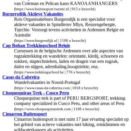
van Coleman en Pelican kano KANOAANHANGERS
(https://www.buitensport-twente.nl | 915 x bezocht)
Burgersdijk Aktieve Vakanties
Reis Organisatieburo Burgersdijk is een specialist voor
aktieve vakanties in Spindleruv Mlyn, Reuzengebergte,
Tsjechie. Verzorgt tevens activiteiten in Ardennen Belgie en
Australie
(https://www.burgersdijk.nl | 1106 x bezocht)
Cap Bohan Trekkingschool Belgie
Cursussen in de belgische Ardennen over alle aspecten van
rugzaktrekking en wandelen: orientatie, kledij, schoenen en
sokken, staptechnieken, laden en dragen van een rugzak,
dalen en stijgen, ademhaling,hoogtziekte, enz.
(https://www.trekkingschool.be | 776 x bezocht)
Casas da Cabreira
Wandelvakanties in Noord-Portugal
(https://www.casas-da-cabreira.com | 1018 x bezocht)
Choquequirao Trek - Cusco Peru
Choquequirao trek is part of PERU BERGSPORT, trekking
company specialized in Cusco Peru, and other areas of Peru
(https://www.choquequiraotrek.com | 1166 x bezocht)
Cimarron Buitensport
Cimarron buitensport is met ruim 17 jaar ervaring specialist op
het gebied van actieve vakanties met hiking, rotsklimmen en
wildwaterkanoen als activiteiten.