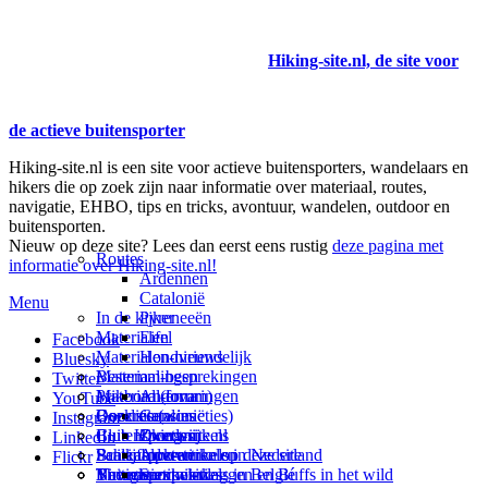
Hiking-site.nl, de site voor
de actieve buitensporter
Hiking-site.nl is een site voor actieve buitensporters, wandelaars en
hikers die op zoek zijn naar informatie over materiaal, routes,
navigatie, EHBO, tips en tricks, avontuur, wandelen, outdoor en
buitensporten.
Nieuw op deze site? Lees dan eerst eens rustig
deze pagina met
Routes
informatie over Hiking-site.nl!
Ardennen
Catalonië
Menu
In de kijker
Pyreneeën
Materialen
Eifel
Facebook
Materialen-nieuws
Hondvriendelijk
Bluesky
Materiaal-besprekingen
Bestemmingen
Twitter
Prikbord (forum)
Materiaal-ervaringen
Andorra
YouTube
Goodies (winacties)
Boekrecensies
Deze site
Catalonië
Instagram
Club Hiking-site.nl
Buitensportwinkels
Zweden
Over mij
LinkedIn
Schrijfblok-artikelen
Buitensportwinkels in Nederland
Paalkamperen
Adverteren op deze site
Flickr
Virtuele exposities
Buitensportwinkels in Belgié
Navigatie
Thema-artikelen
Summit-vlaggen en Buffs in het wild