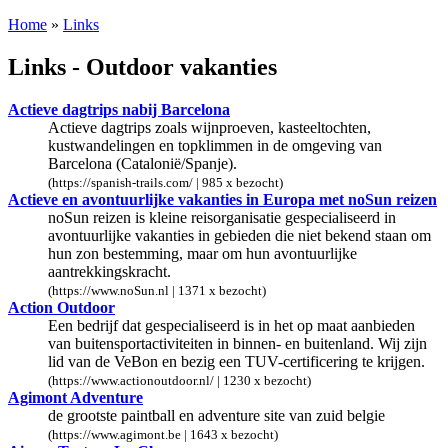
Home
»
Links
Links - Outdoor vakanties
Actieve dagtrips nabij Barcelona
Actieve dagtrips zoals wijnproeven, kasteeltochten,
kustwandelingen en topklimmen in de omgeving van
Barcelona (Catalonië/Spanje).
(https://spanish-trails.com/ | 985 x bezocht)
Actieve en avontuurlijke vakanties in Europa met noSun reizen
noSun reizen is kleine reisorganisatie gespecialiseerd in
avontuurlijke vakanties in gebieden die niet bekend staan om
hun zon bestemming, maar om hun avontuurlijke
aantrekkingskracht.
(https://www.noSun.nl | 1371 x bezocht)
Action Outdoor
Een bedrijf dat gespecialiseerd is in het op maat aanbieden
van buitensportactiviteiten in binnen- en buitenland. Wij zijn
lid van de VeBon en bezig een TUV-certificering te krijgen.
(https://www.actionoutdoor.nl/ | 1230 x bezocht)
Agimont Adventure
de grootste paintball en adventure site van zuid belgie
(https://www.agimont.be | 1643 x bezocht)