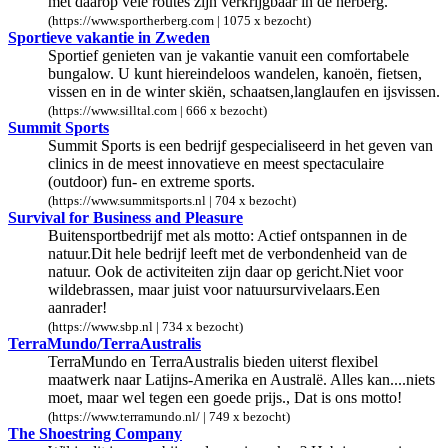
met daarop vele routes zijn verkrijgbaar in de herberg.
(https://www.sportherberg.com | 1075 x bezocht)
Sportieve vakantie in Zweden
Sportief genieten van je vakantie vanuit een comfortabele
bungalow. U kunt hiereindeloos wandelen, kanoën, fietsen,
vissen en in de winter skiën, schaatsen,langlaufen en ijsvissen.
(https://www.silltal.com | 666 x bezocht)
Summit Sports
Summit Sports is een bedrijf gespecialiseerd in het geven van
clinics in de meest innovatieve en meest spectaculaire
(outdoor) fun- en extreme sports.
(https://www.summitsports.nl | 704 x bezocht)
Survival for Business and Pleasure
Buitensportbedrijf met als motto: Actief ontspannen in de
natuur.Dit hele bedrijf leeft met de verbondenheid van de
natuur. Ook de activiteiten zijn daar op gericht.Niet voor
wildebrassen, maar juist voor natuursurvivelaars.Een
aanrader!
(https://www.sbp.nl | 734 x bezocht)
TerraMundo/TerraAustralis
TerraMundo en TerraAustralis bieden uiterst flexibel
maatwerk naar Latijns-Amerika en Australë. Alles kan....niets
moet, maar wel tegen een goede prijs., Dat is ons motto!
(https://www.terramundo.nl/ | 749 x bezocht)
The Shoestring Company