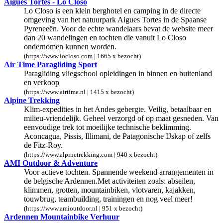
Aigues Tortes - Lo Closo
Lo Closo is een klein berghotel en camping in de directe
omgeving van het natuurpark Aigues Tortes in de Spaanse
Pyreneeën. Voor de echte wandelaars bevat de website meer
dan 20 wandelingen en tochten die vanuit Lo Closo
ondernomen kunnen worden.
(https://www.locloso.com | 1665 x bezocht)
Air Time Paragliding Sport
Paragliding vliegschool opleidingen in binnen en buitenland
en verkoop
(https://www.airtime.nl | 1415 x bezocht)
Alpine Trekking
Klim-expedities in het Andes gebergte. Veilig, betaalbaar en
milieu-vriendelijk. Geheel verzorgd of op maat gesneden. Van
eenvoudige trek tot moeilijke technische beklimming.
Aconcagua, Pissis, Illimani, de Patagonische IJskap of zelfs
de Fitz-Roy.
(https://www.alpinetrekking.com | 940 x bezocht)
AMI Outdoor & Adventure
Voor actieve tochten. Spannende weekend arrangementen in
de belgische Ardennen.Met activiteiten zoals: abseilen,
klimmen, grotten, mountainbiken, vlotvaren, kajakken,
touwbrug, teambuilding, trainingen en nog veel meer!
(https://www.amioutdoor.nl | 951 x bezocht)
Ardennen Mountainbike Verhuur