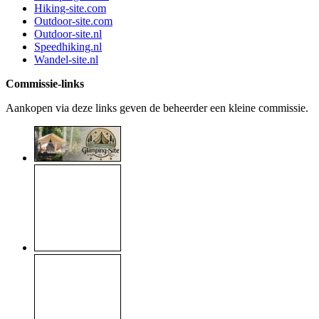
Hiking-site.com
Outdoor-site.com
Outdoor-site.nl
Speedhiking.nl
Wandel-site.nl
Commissie-links
Aankopen via deze links geven de beheerder een kleine commissie.