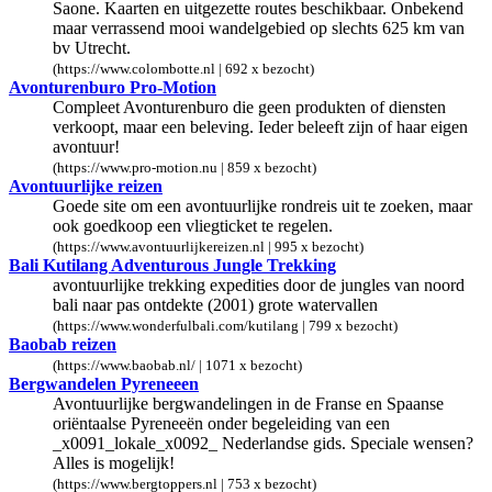
Saone. Kaarten en uitgezette routes beschikbaar. Onbekend
maar verrassend mooi wandelgebied op slechts 625 km van
bv Utrecht.
(https://www.colombotte.nl | 692 x bezocht)
Avonturenburo Pro-Motion
Compleet Avonturenburo die geen produkten of diensten
verkoopt, maar een beleving. Ieder beleeft zijn of haar eigen
avontuur!
(https://www.pro-motion.nu | 859 x bezocht)
Avontuurlijke reizen
Goede site om een avontuurlijke rondreis uit te zoeken, maar
ook goedkoop een vliegticket te regelen.
(https://www.avontuurlijkereizen.nl | 995 x bezocht)
Bali Kutilang Adventurous Jungle Trekking
avontuurlijke trekking expedities door de jungles van noord
bali naar pas ontdekte (2001) grote watervallen
(https://www.wonderfulbali.com/kutilang | 799 x bezocht)
Baobab reizen
(https://www.baobab.nl/ | 1071 x bezocht)
Bergwandelen Pyreneeen
Avontuurlijke bergwandelingen in de Franse en Spaanse
oriëntaalse Pyreneeën onder begeleiding van een
_x0091_lokale_x0092_ Nederlandse gids. Speciale wensen?
Alles is mogelijk!
(https://www.bergtoppers.nl | 753 x bezocht)