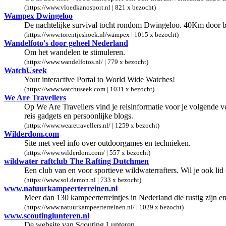
(https://www.vloedkanosport.nl | 821 x bezocht)
Wampex Dwingeloo
De nachtelijke survival tocht rondom Dwingeloo. 40Km door b
(https://www.torentjeshoek.nl/wampex | 1015 x bezocht)
Wandelfoto's door geheel Nederland
Om het wandelen te stimuleren.
(https://www.wandelfotos.nl/ | 779 x bezocht)
WatchUseek
Your interactive Portal to World Wide Watches!
(https://www.watchuseek.com | 1031 x bezocht)
We Are Travellers
Op We Are Travellers vind je reisinformatie voor je volgende ve
reis gadgets en persoonlijke blogs.
(https://www.wearetravellers.nl/ | 1259 x bezocht)
Wilderdom.com
Site met veel info over outdoorgames en technieken.
(https://www.wilderdom.com/ | 557 x bezocht)
wildwater raftclub The Rafting Dutchmen
Een club van en voor sportieve wildwaterrafters. Wil je ook lid
(https://www.sol.demon.nl | 733 x bezocht)
www.natuurkampeerterreinen.nl
Meer dan 130 kampeerterreintjes in Nederland die rustig zijn en
(https://www.natuurkampeerterreinen.nl/ | 1029 x bezocht)
www.scoutinglunteren.nl
De website van Scouting Lunteren