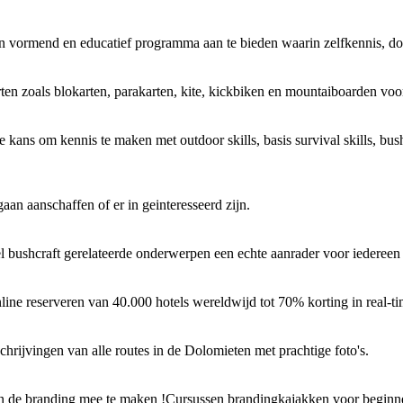
n vormend en educatief programma aan te bieden waarin zelfkennis, doo
en zoals blokarten, parakarten, kite, kickbiken en mountaiboarden voor v
 kans om kennis te maken met outdoor skills, basis survival skills, b
gaan aanschaffen of er in geinteresseerd zijn.
eel bushcraft gerelateerde onderwerpen een echte aanrader voor iedereen 
online reserveren van 40.000 hotels wereldwijd tot 70% korting in real-
chrijvingen van alle routes in de Dolomieten met prachtige foto's.
n de branding mee te maken !Cursussen brandingkajakken voor beginn