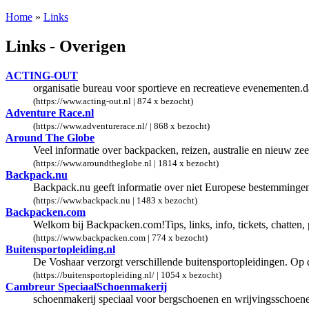
Home
»
Links
Links - Overigen
ACTING-OUT
organisatie bureau voor sportieve en recreatieve evenementen.
(https://www.acting-out.nl | 874 x bezocht)
Adventure Race.nl
(https://www.adventurerace.nl/ | 868 x bezocht)
Around The Globe
Veel informatie over backpacken, reizen, australie en nieuw zeel
(https://www.aroundtheglobe.nl | 1814 x bezocht)
Backpack.nu
Backpack.nu geeft informatie over niet Europese bestemmingen:
(https://www.backpack.nu | 1483 x bezocht)
Backpacken.com
Welkom bij Backpacken.com!Tips, links, info, tickets, chatten,
(https://www.backpacken.com | 774 x bezocht)
Buitensportopleiding.nl
De Voshaar verzorgt verschillende buitensportopleidingen. Op 
(https://buitensportopleiding.nl/ | 1054 x bezocht)
Cambreur SpeciaalSchoenmakerij
schoenmakerij speciaal voor bergschoenen en wrijvingsschoen