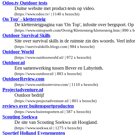
Odoo.tv Outdoor tests
Duitse website met product-tests op video.
(https://www.odoo.tv/ | 1140 x bezocht)
On Top' - klettersteig
De klettersteigpagina van 'On Top', infosite over bergsport. Op
(https://www.ontopweb.com/Overig/Klettersteig/klettersteig.htm | 890 x 
Outdoor Survival Skills
Site over survival skills in de ruimste zin des woords. Veel info
(https://survivalskills.blogs.com | 984 x bezocht)
Outdoor World
(https://www.outdoorworld.nl/ | 972 x bezocht)
Outdoor.nl
Een samenwerking tussen Bever en Labyrinth.
(https://www.outdoor.nl/ | 883 x bezocht)
OutdoorReview.com
(https://www.outdoorreview.com/ | 1110 x bezocht)
Projectadventure.nl
Outdoor bedrijf
(https://www.projectadventure.nl/ | 801 x bezocht)
reviews over buitensportproducten
(https://www.buitensporters.nl | 587 x bezocht)
Scouting Soekwa
De site van Scouting Soekwa uit Hoogland.
(https://www.soekwa.nl | 1275 x bezocht)
Sportief Holland Evenementen