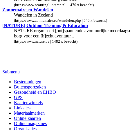
(https://www.scoutinglunteren.nl | 1470 x bezocht)
Zonnemaire.eu Wandelen
Wandelen in Zeeland
(https://www.zonnemaire.eu/wandelen.php | 540 x bezocht)
[NATURE] Outdoor Training & Education
NATURE organiseert [ont]spannende avontuurlijke meerdaagse p
borg voor een [h]echt avontuur...
(https://www.nature.be | 1482 x bezocht)
Submenu
Bestemmingen
Buitensportzaken
Gezondheid en EHBO
GPS
Kaartenwinkels
Linksites
Materiaalmerken
Online kaarten
Online magazines
Organisaties