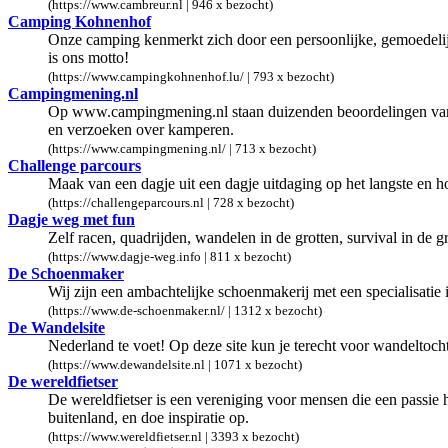
(https://www.cambreur.nl | 946 x bezocht)
Camping Kohnenhof
Onze camping kenmerkt zich door een persoonlijke, gemoedelijke
is ons motto!
(https://www.campingkohnenhof.lu/ | 793 x bezocht)
Campingmening.nl
Op www.campingmening.nl staan duizenden beoordelingen van va
en verzoeken over kamperen.
(https://www.campingmening.nl/ | 713 x bezocht)
Challenge parcours
Maak van een dagje uit een dagje uitdaging op het langste en 
(https://challengeparcours.nl | 728 x bezocht)
Dagje weg met fun
Zelf racen, quadrijden, wandelen in de grotten, survival in de g
(https://www.dagje-weg.info | 811 x bezocht)
De Schoenmaker
Wij zijn een ambachtelijke schoenmakerij met een specialisatie i
(https://www.de-schoenmaker.nl/ | 1312 x bezocht)
De Wandelsite
Nederland te voet! Op deze site kun je terecht voor wandelto
(https://www.dewandelsite.nl | 1071 x bezocht)
De wereldfietser
De wereldfietser is een vereniging voor mensen die een passie 
buitenland, en doe inspiratie op.
(https://www.wereldfietser.nl | 3393 x bezocht)