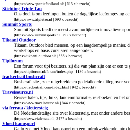
(https://www.sportiefholland.nl/ | 613 x bezocht)
Stichting Triple Tau
Ons doel is om leerlingen buiten de dagelijkse leefomgeving ee
(https://www.tripletau.nl | 693 x bezocht)
Summit Sports
Summit Sports biedt de meest avontuurlijke en innovatieve sport
(https://www.summitsports.nl | 792 x bezocht)
Tikaani Outdoor
Tikaani Outdoor bied mensen, op een laagdrempelige manier, de
workshops en basis cursussen aangeboden.
(https://tikaani-outdoor.nl/ | 555 x bezocht)
Tipiforum
Een forum voor tipi bezitters, zij die van plan zijn om er een te 
(https://tipiforum.nl/forum/index.php | 1186 x bezocht)
trackertrail bushcraft
Bushcraft site , zeer uitgebreide en gedetaileerde uitleg over v
(https://trackertrail.com/index.html | 942 x bezocht)
Travelsource.nl
Reisverhalen, tips, links, landeninformatie, reisboeken en het 
(https://www.travelsource.nl/ | 844 x bezocht)
via ferrata / klettersteig
Dé Nederlandstalige site over klettersteig, met onder andere bes
(https://www.viaferrata.nl | 2477 x bezocht)
Vloed kanosport
Ga in zee met Vloed kanosport om een indrukwekkende intro i