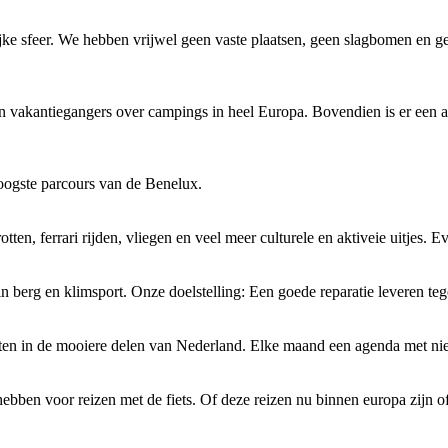
 sfeer. We hebben vrijwel geen vaste plaatsen, geen slagbomen en geen 
kantiegangers over campings in heel Europa. Bovendien is er een act
hoogste parcours van de Benelux.
rotten, ferrari rijden, vliegen en veel meer culturele en aktiveie uitjes
n berg en klimsport. Onze doelstelling: Een goede reparatie leveren tegen
chten in de mooiere delen van Nederland. Elke maand een agenda met ni
hebben voor reizen met de fiets. Of deze reizen nu binnen europa zijn o