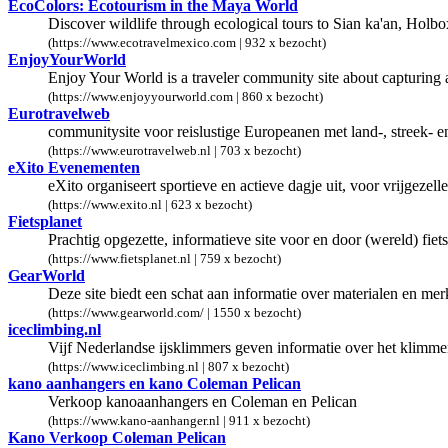
EcoColors: Ecotourism in the Maya World
Discover wildlife through ecological tours to Sian ka'an, Holbo
(https://www.ecotravelmexico.com | 932 x bezocht)
EnjoyYourWorld
Enjoy Your World is a traveler community site about capturing a
(https://www.enjoyyourworld.com | 860 x bezocht)
Eurotravelweb
communitysite voor reislustige Europeanen met land-, streek- 
(https://www.eurotravelweb.nl | 703 x bezocht)
eXito Evenementen
eXito organiseert sportieve en actieve dagje uit, voor vrijgeze
(https://www.exito.nl | 623 x bezocht)
Fietsplanet
Prachtig opgezette, informatieve site voor en door (wereld) fiet
(https://www.fietsplanet.nl | 759 x bezocht)
GearWorld
Deze site biedt een schat aan informatie over materialen en mer
(https://www.gearworld.com/ | 1550 x bezocht)
iceclimbing.nl
Vijf Nederlandse ijsklimmers geven informatie over het klimmen
(https://www.iceclimbing.nl | 807 x bezocht)
kano aanhangers en kano Coleman Pelican
Verkoop kanoaanhangers en Coleman en Pelican
(https://www.kano-aanhanger.nl | 911 x bezocht)
Kano Verkoop Coleman Pelican