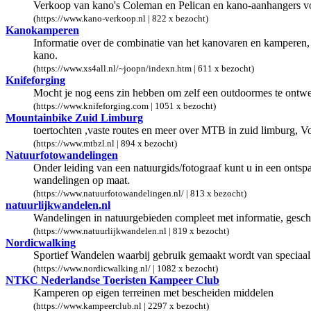
Verkoop van kano's Coleman en Pelican en kano-aanhangers v
(https://www.kano-verkoop.nl | 822 x bezocht)
Kanokamperen
Informatie over de combinatie van het kanovaren en kamperen, 
kano.
(https://www.xs4all.nl/~joopn/indexn.htm | 611 x bezocht)
Knifeforging
Mocht je nog eens zin hebben om zelf een outdoormes te ontwer
(https://www.knifeforging.com | 1051 x bezocht)
Mountainbike Zuid Limburg
toertochten ,vaste routes en meer over MTB in zuid limburg, Vo
(https://www.mtbzl.nl | 894 x bezocht)
Natuurfotowandelingen
Onder leiding van een natuurgids/fotograaf kunt u in een onts
wandelingen op maat.
(https://www.natuurfotowandelingen.nl/ | 813 x bezocht)
natuurlijkwandelen.nl
Wandelingen in natuurgebieden compleet met informatie, geschie
(https://www.natuurlijkwandelen.nl | 819 x bezocht)
Nordicwalking
Sportief Wandelen waarbij gebruik gemaakt wordt van speciaa
(https://www.nordicwalking.nl/ | 1082 x bezocht)
NTKC Nederlandse Toeristen Kampeer Club
Kamperen op eigen terreinen met bescheiden middelen
(https://www.kampeerclub.nl | 2297 x bezocht)