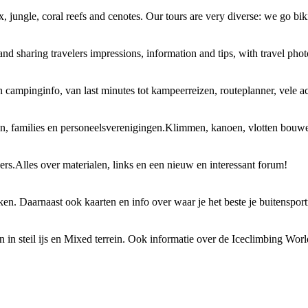
x, jungle, coral reefs and cenotes. Our tours are very diverse: we go bi
nd sharing travelers impressions, information and tips, with travel pho
en campinginfo, van last minutes tot kampeerreizen, routeplanner, vele
llen, families en personeelsverenigingen.Klimmen, kanoen, vlotten bouwe
sers.Alles over materialen, links en een nieuw en interessant forum!
ken. Daarnaast ook kaarten en info over waar je het beste je buitenspor
 in steil ijs en Mixed terrein. Ook informatie over de Iceclimbing Wor