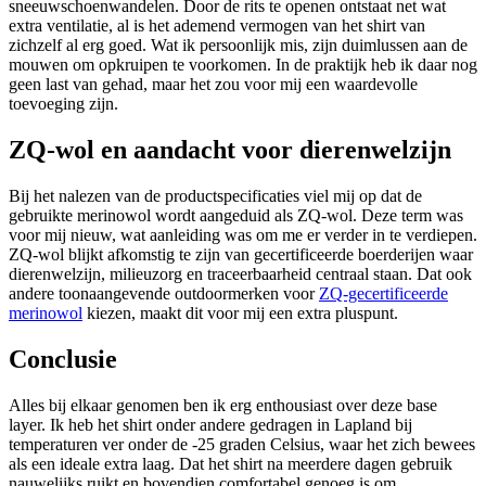
sneeuwschoenwandelen. Door de rits te openen ontstaat net wat
extra ventilatie, al is het ademend vermogen van het shirt van
zichzelf al erg goed. Wat ik persoonlijk mis, zijn duimlussen aan de
mouwen om opkruipen te voorkomen. In de praktijk heb ik daar nog
geen last van gehad, maar het zou voor mij een waardevolle
toevoeging zijn.
ZQ-wol en aandacht voor dierenwelzijn
Bij het nalezen van de productspecificaties viel mij op dat de
gebruikte merinowol wordt aangeduid als ZQ-wol. Deze term was
voor mij nieuw, wat aanleiding was om me er verder in te verdiepen.
ZQ-wol blijkt afkomstig te zijn van gecertificeerde boerderijen waar
dierenwelzijn, milieuzorg en traceerbaarheid centraal staan. Dat ook
andere toonaangevende outdoormerken voor
ZQ-gecertificeerde
merinowol
kiezen, maakt dit voor mij een extra pluspunt.
Conclusie
Alles bij elkaar genomen ben ik erg enthousiast over deze base
layer. Ik heb het shirt onder andere gedragen in Lapland bij
temperaturen ver onder de -25 graden Celsius, waar het zich bewees
als een ideale extra laag. Dat het shirt na meerdere dagen gebruik
nauwelijks ruikt en bovendien comfortabel genoeg is om