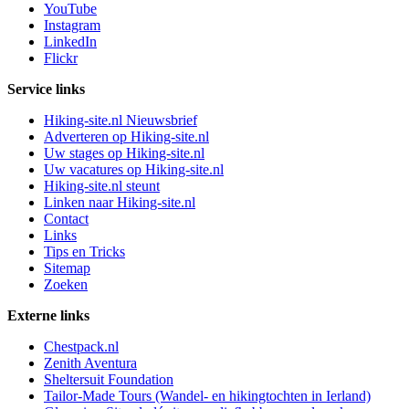
YouTube
Instagram
LinkedIn
Flickr
Service links
Hiking-site.nl Nieuwsbrief
Adverteren op Hiking-site.nl
Uw stages op Hiking-site.nl
Uw vacatures op Hiking-site.nl
Hiking-site.nl steunt
Linken naar Hiking-site.nl
Contact
Links
Tips en Tricks
Sitemap
Zoeken
Externe links
Chestpack.nl
Zenith Aventura
Sheltersuit Foundation
Tailor-Made Tours (Wandel- en hikingtochten in Ierland)