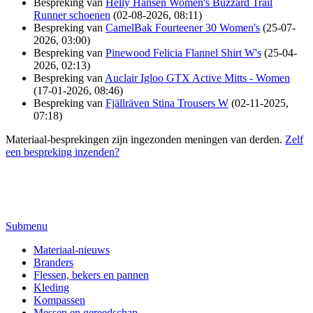
Bespreking van
Helly Hansen Women's Buzzard Trail
Runner schoenen
(02-08-2026, 08:11)
Bespreking van
CamelBak Fourteener 30 Women's
(25-07-
2026, 03:00)
Bespreking van
Pinewood Felicia Flannel Shirt W's
(25-04-
2026, 02:13)
Bespreking van
Auclair Igloo GTX Active Mitts - Women
(17-01-2026, 08:46)
Bespreking van
Fjällräven Stina Trousers W
(02-11-2025,
07:18)
Materiaal-besprekingen zijn ingezonden meningen van derden.
Zelf
een bespreking inzenden?
Submenu
Materiaal-nieuws
Branders
Flessen, bekers en pannen
Kleding
Kompassen
Messen en gereedschap