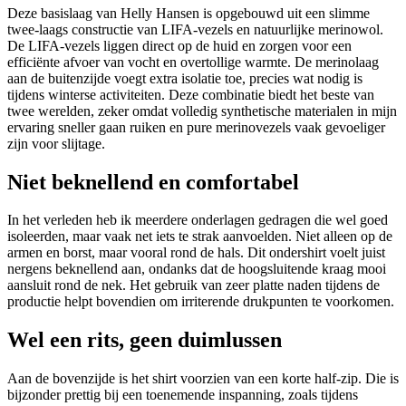
Deze basislaag van Helly Hansen is opgebouwd uit een slimme
twee-laags constructie van LIFA-vezels en natuurlijke merinowol.
De LIFA-vezels liggen direct op de huid en zorgen voor een
efficiënte afvoer van vocht en overtollige warmte. De merinolaag
aan de buitenzijde voegt extra isolatie toe, precies wat nodig is
tijdens winterse activiteiten. Deze combinatie biedt het beste van
twee werelden, zeker omdat volledig synthetische materialen in mijn
ervaring sneller gaan ruiken en pure merinovezels vaak gevoeliger
zijn voor slijtage.
Niet beknellend en comfortabel
In het verleden heb ik meerdere onderlagen gedragen die wel goed
isoleerden, maar vaak net iets te strak aanvoelden. Niet alleen op de
armen en borst, maar vooral rond de hals. Dit ondershirt voelt juist
nergens beknellend aan, ondanks dat de hoogsluitende kraag mooi
aansluit rond de nek. Het gebruik van zeer platte naden tijdens de
productie helpt bovendien om irriterende drukpunten te voorkomen.
Wel een rits, geen duimlussen
Aan de bovenzijde is het shirt voorzien van een korte half-zip. Die is
bijzonder prettig bij een toenemende inspanning, zoals tijdens