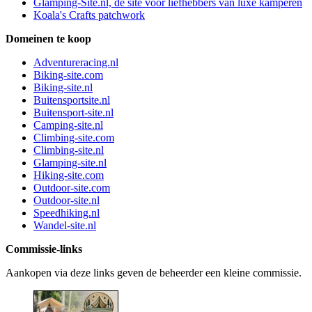
Glamping-Site.nl, dé site voor liefhebbers van luxe kamperen
Koala's Crafts patchwork
Domeinen te koop
Adventureracing.nl
Biking-site.com
Biking-site.nl
Buitensportsite.nl
Buitensport-site.nl
Camping-site.nl
Climbing-site.com
Climbing-site.nl
Glamping-site.nl
Hiking-site.com
Outdoor-site.com
Outdoor-site.nl
Speedhiking.nl
Wandel-site.nl
Commissie-links
Aankopen via deze links geven de beheerder een kleine commissie.