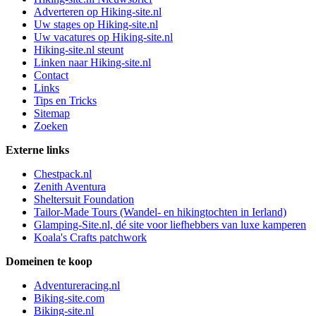
Adverteren op Hiking-site.nl
Uw stages op Hiking-site.nl
Uw vacatures op Hiking-site.nl
Hiking-site.nl steunt
Linken naar Hiking-site.nl
Contact
Links
Tips en Tricks
Sitemap
Zoeken
Externe links
Chestpack.nl
Zenith Aventura
Sheltersuit Foundation
Tailor-Made Tours (Wandel- en hikingtochten in Ierland)
Glamping-Site.nl, dé site voor liefhebbers van luxe kamperen
Koala's Crafts patchwork
Domeinen te koop
Adventureracing.nl
Biking-site.com
Biking-site.nl