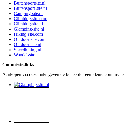
Buitensportsite.nl
Buitensport-site.nl
Camping-site.nl
Climbing-site.com
Climbing-site.nl
Glamping-site.nl
Hiking-site.com
Outdoor-site.com
Outdoor-site.nl
Speedhiking.nl
Wandel-site.nl
Commissie-links
Aankopen via deze links geven de beheerder een kleine commissie.