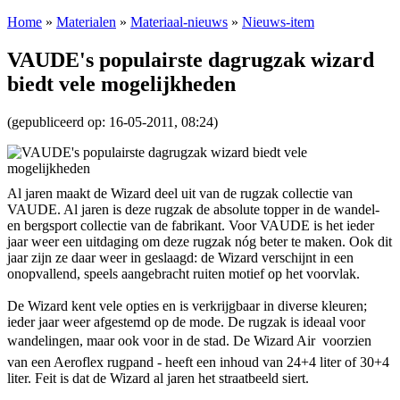
Home
»
Materialen
»
Materiaal-nieuws
»
Nieuws-item
VAUDE's populairste dagrugzak wizard
biedt vele mogelijkheden
(gepubliceerd op: 16-05-2011, 08:24)
Al jaren maakt de Wizard deel uit van de rugzak collectie van
VAUDE. Al jaren is deze rugzak de absolute topper in de wandel-
en bergsport collectie van de fabrikant. Voor VAUDE is het ieder
jaar weer een uitdaging om deze rugzak nóg beter te maken. Ook dit
jaar zijn ze daar weer in geslaagd: de Wizard verschijnt in een
onopvallend, speels aangebracht ruiten motief op het voorvlak.
De Wizard kent vele opties en is verkrijgbaar in diverse kleuren;
ieder jaar weer afgestemd op de mode. De rugzak is ideaal voor
wandelingen, maar ook voor in de stad. De Wizard Air  voorzien
van een Aeroflex rugpand - heeft een inhoud van 24+4 liter of 30+4
liter. Feit is dat de Wizard al jaren het straatbeeld siert.