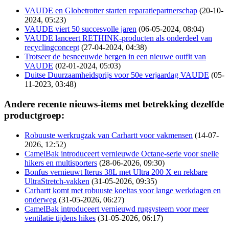
VAUDE en Globetrotter starten reparatiepartnerschap
(20-10-
2024, 05:23)
VAUDE viert 50 succesvolle jaren
(06-05-2024, 08:04)
VAUDE lanceert RETHINK-producten als onderdeel van
recyclingconcept
(27-04-2024, 04:38)
Trotseer de besneeuwde bergen in een nieuwe outfit van
VAUDE
(02-01-2024, 05:03)
Duitse Duurzaamheidsprijs voor 50e verjaardag VAUDE
(05-
11-2023, 03:48)
Andere recente nieuws-items met betrekking dezelfde
productgroep:
Robuuste werkrugzak van Carhartt voor vakmensen
(14-07-
2026, 12:52)
CamelBak introduceert vernieuwde Octane-serie voor snelle
hikers en multisporters
(28-06-2026, 09:30)
Bonfus vernieuwt Iterus 38L met Ultra 200 X en rekbare
UltraStretch-vakken
(31-05-2026, 09:35)
Carhartt komt met robuuste koeltas voor lange werkdagen en
onderweg
(31-05-2026, 06:27)
CamelBak introduceert vernieuwd rugsysteem voor meer
ventilatie tijdens hikes
(31-05-2026, 06:17)