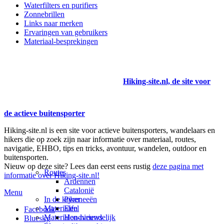
Waterfilters en purifiers
Zonnebrillen
Links naar merken
Ervaringen van gebruikers
Materiaal-besprekingen
Hiking-site.nl, de site voor
de actieve buitensporter
Hiking-site.nl is een site voor actieve buitensporters, wandelaars en
hikers die op zoek zijn naar informatie over materiaal, routes,
navigatie, EHBO, tips en tricks, avontuur, wandelen, outdoor en
buitensporten.
Nieuw op deze site? Lees dan eerst eens rustig
deze pagina met
Routes
informatie over Hiking-site.nl!
Ardennen
Catalonië
Menu
In de kijker
Pyreneeën
Materialen
Eifel
Facebook
Materialen-nieuws
Hondvriendelijk
Bluesky