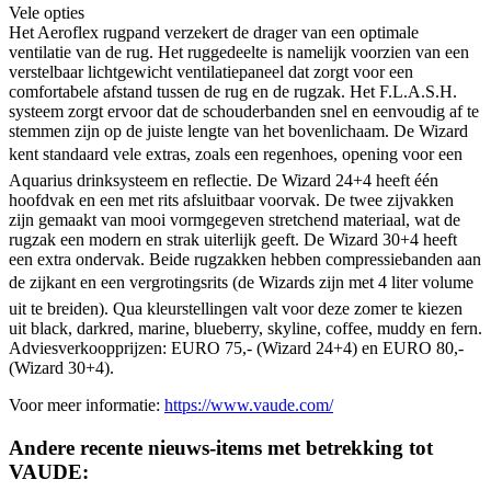
Vele opties
Het Aeroflex rugpand verzekert de drager van een optimale
ventilatie van de rug. Het ruggedeelte is namelijk voorzien van een
verstelbaar lichtgewicht ventilatiepaneel dat zorgt voor een
comfortabele afstand tussen de rug en de rugzak. Het F.L.A.S.H.
systeem zorgt ervoor dat de schouderbanden snel en eenvoudig af te
stemmen zijn op de juiste lengte van het bovenlichaam. De Wizard
kent standaard vele extras, zoals een regenhoes, opening voor een
Aquarius drinksysteem en reflectie. De Wizard 24+4 heeft één
hoofdvak en een met rits afsluitbaar voorvak. De twee zijvakken
zijn gemaakt van mooi vormgegeven stretchend materiaal, wat de
rugzak een modern en strak uiterlijk geeft. De Wizard 30+4 heeft
een extra ondervak. Beide rugzakken hebben compressiebanden aan
de zijkant en een vergrotingsrits (de Wizards zijn met 4 liter volume
uit te breiden). Qua kleurstellingen valt voor deze zomer te kiezen
uit black, darkred, marine, blueberry, skyline, coffee, muddy en fern.
Adviesverkoopprijzen: EURO 75,- (Wizard 24+4) en EURO 80,-
(Wizard 30+4).
Voor meer informatie:
https://www.vaude.com/
Andere recente nieuws-items met betrekking tot
VAUDE: