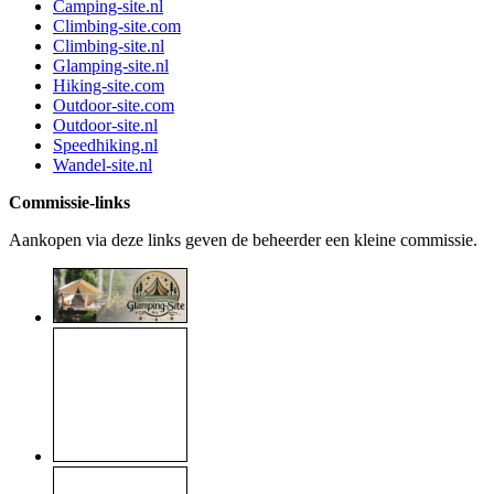
Camping-site.nl
Climbing-site.com
Climbing-site.nl
Glamping-site.nl
Hiking-site.com
Outdoor-site.com
Outdoor-site.nl
Speedhiking.nl
Wandel-site.nl
Commissie-links
Aankopen via deze links geven de beheerder een kleine commissie.