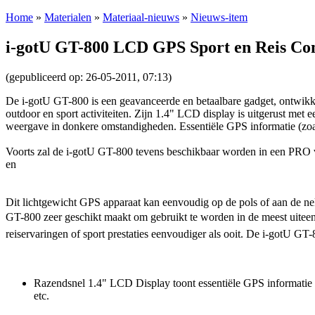
Home
»
Materialen
»
Materiaal-nieuws
»
Nieuws-item
i-gotU GT-800 LCD GPS Sport en Reis C
(gepubliceerd op: 26-05-2011, 07:13)
De i-gotU GT-800 is een geavanceerde en betaalbare gadget, ontwikk
outdoor en sport activiteiten. Zijn 1.4" LCD display is uitgerust met 
weergave in donkere omstandigheden. Essentiële GPS informatie (zoals
Voorts zal de i-gotU GT-800 tevens beschikbaar worden in een PRO v
en
Dit lichtgewicht GPS apparaat kan eenvoudig op de pols of aan de n
GT-800 zeer geschikt maakt om gebruikt te worden in de meest uitee
reiservaringen of sport prestaties eenvoudiger als ooit. De i-gotU GT
Razendsnel 1.4" LCD Display toont essentiële GPS informatie als 
etc.