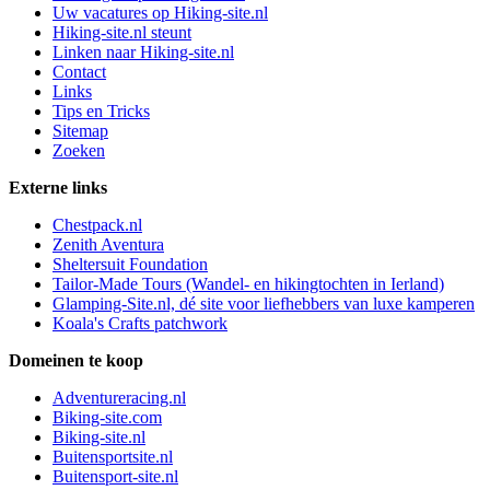
Uw vacatures op Hiking-site.nl
Hiking-site.nl steunt
Linken naar Hiking-site.nl
Contact
Links
Tips en Tricks
Sitemap
Zoeken
Externe links
Chestpack.nl
Zenith Aventura
Sheltersuit Foundation
Tailor-Made Tours (Wandel- en hikingtochten in Ierland)
Glamping-Site.nl, dé site voor liefhebbers van luxe kamperen
Koala's Crafts patchwork
Domeinen te koop
Adventureracing.nl
Biking-site.com
Biking-site.nl
Buitensportsite.nl
Buitensport-site.nl