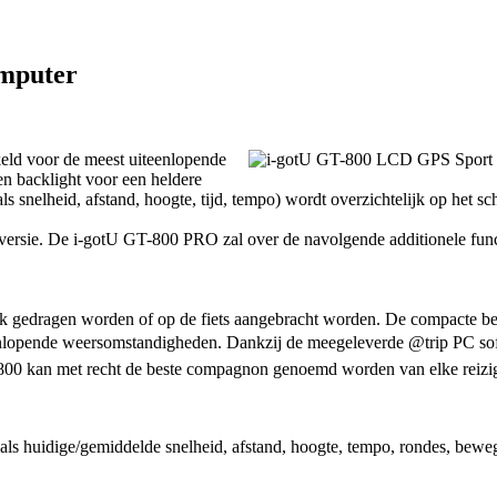
omputer
eld voor de meest uiteenlopende
een backlight voor een heldere
 snelheid, afstand, hoogte, tijd, tempo) wordt overzichtelijk op het 
ersie. De i-gotU GT-800 PRO zal over de navolgende additionele funct
ek gedragen worden of op de fiets aangebracht worden. De compacte be
nlopende weersomstandigheden. Dankzij de meegeleverde @trip PC soft
-800 kan met recht de beste compagnon genoemd worden van elke reiziger
huidige/gemiddelde snelheid, afstand, hoogte, tempo, rondes, bewegingstij