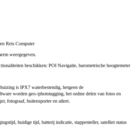
scherm weergegeven.
ionaliteiten beschikken: POI Navigatie, barometrische hoogtemeter
huizing is IPX7 waterbestendig, hetgeen de
ware worden geo-/phototagging, het online delen van fotos en
, fotograaf, buitensporter en atleet.
d, huidige tijd, batterij indicatie, stappenteller, satelliet status