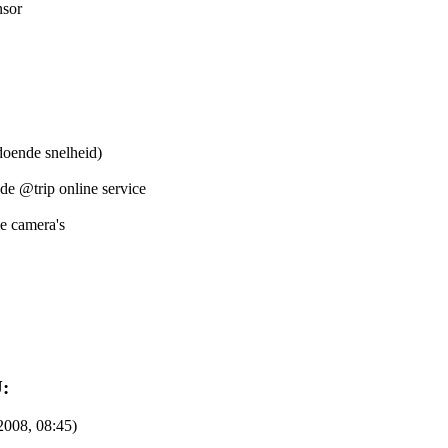
nsor
doende snelheid)
de @trip online service
le camera's
U:
2008, 08:45)