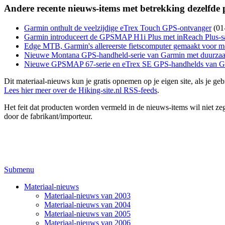
Andere recente nieuws-items met betrekking dezelfde
Garmin onthult de veelzijdige eTrex Touch GPS-ontvanger
(01
Garmin introduceert de GPSMAP H1i Plus met inReach Plus-sat
Edge MTB, Garmin's allereerste fietscomputer gemaakt voor m
Nieuwe Montana GPS-handheld-serie van Garmin met duurzaa
Nieuwe GPSMAP 67-serie en eTrex SE GPS-handhelds van G
Dit materiaal-nieuws kun je gratis opnemen op je eigen site, als je 
Lees hier meer over de Hiking-site.nl RSS-feeds
.
Het feit dat producten worden vermeld in de nieuws-items wil niet zegg
door de fabrikant/importeur.
Submenu
Materiaal-nieuws
Materiaal-nieuws van 2003
Materiaal-nieuws van 2004
Materiaal-nieuws van 2005
Materiaal-nieuws van 2006