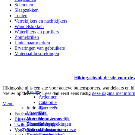
Schoenen
Slaapzakken
Tenten
Verrekijkers en nachtkijkers
Wandelstokken
Waterfilters en purifiers
Zonnebrillen
Links naar merken
Ervaringen van gebruikers
Materiaal-besprekingen
Hiking-site.nl, de site voor de
Hiking-site.nl is een site voor actieve buitensporters, wandelaars en h
Routes
Nieuw op deze site? Lees dan eerst eens rustig
deze pagina met inform
Ardennen
Catalonië
Menu
In de kijker
Pyreneeën
Materialen
Eifel
Facebook
Materialen-nieuws
Deze site
Hondvriendelijk
Bluesky
Materiaal-besprekingen
Bestemmingen
Over mij
Twitter
Prikbord (forum)
Materiaal-ervaringen
Andorra
Adverteren op deze
YouTube
Goodies (winacties)
Boekrecensies
Catalonië
site