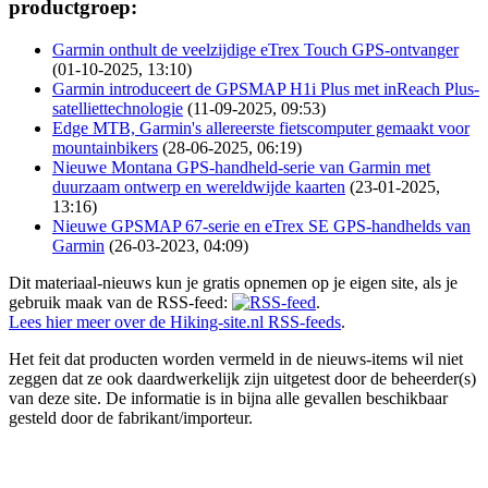
productgroep:
Garmin onthult de veelzijdige eTrex Touch GPS-ontvanger
(01-10-2025, 13:10)
Garmin introduceert de GPSMAP H1i Plus met inReach Plus-
satelliettechnologie
(11-09-2025, 09:53)
Edge MTB, Garmin's allereerste fietscomputer gemaakt voor
mountainbikers
(28-06-2025, 06:19)
Nieuwe Montana GPS-handheld-serie van Garmin met
duurzaam ontwerp en wereldwijde kaarten
(23-01-2025,
13:16)
Nieuwe GPSMAP 67-serie en eTrex SE GPS-handhelds van
Garmin
(26-03-2023, 04:09)
Dit materiaal-nieuws kun je gratis opnemen op je eigen site, als je
gebruik maak van de RSS-feed:
.
Lees hier meer over de Hiking-site.nl RSS-feeds
.
Het feit dat producten worden vermeld in de nieuws-items wil niet
zeggen dat ze ook daardwerkelijk zijn uitgetest door de beheerder(s)
van deze site. De informatie is in bijna alle gevallen beschikbaar
gesteld door de fabrikant/importeur.