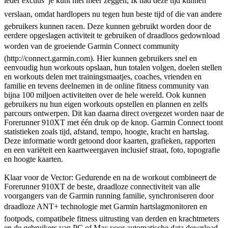
ieder excuus  je kunt niet meer zeggen, Ik had deze tijd kunnen
verslaan, omdat hardlopers nu tegen hun beste tijd of die van andere
gebruikers kunnen racen. Deze kunnen gebruikt worden door de
eerdere opgeslagen activiteit te gebruiken of draadloos gedownload
worden van de groeiende Garmin Connect community
(http://connect.garmin.com). Hier kunnen gebruikers snel en
eenvoudig hun workouts opslaan, hun totalen volgen, doelen stellen
en workouts delen met trainingsmaatjes, coaches, vrienden en
familie en tevens deelnemen in de online fitness community van
bijna 100 miljoen activiteiten over de hele wereld. Ook kunnen
gebruikers nu hun eigen workouts opstellen en plannen en zelfs
parcours ontwerpen. Dit kan daarna direct overgezet worden naar de
Forerunner 910XT met één druk op de knop. Garmin Connect toont
statistieken zoals tijd, afstand, tempo, hoogte, kracht en hartslag.
Deze informatie wordt getoond door kaarten, grafieken, rapporten
en een variëteit een kaartweergaven inclusief straat, foto, topografie
en hoogte kaarten.
Klaar voor de Vector: Gedurende en na de workout combineert de
Forerunner 910XT de beste, draadloze connectiviteit van alle
voorgangers van de Garmin running familie, synchroniseren door
draadloze ANT+ technologie met Garmin hartslagmonitoren en
footpods, compatibele fitness uitrusting van derden en krachtmeters
en de gebruikers van PC of Mac voor automatische data download.