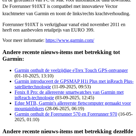
De Forerunner 910XT is compatibel met innovatieve Vector
krachtmeter van Garmin en toont de links/rechts krachtverhouding.
Forerunner 910XT is verkrijgbaar vanaf eind november 2011 en
heeft een aanbevolen retailprijs van EURO 399.
Voor meer informatie:
https://www.garmin.com/
Andere recente nieuws-items met betrekking tot
Garmin:
Garmin onthult de veelzijdige eTrex Touch GPS-ontvanger
(01-10-2025, 13:10)
Garmin introduceert de GPSMAP H1i Plus met inReach Plus-
satelliettechnologie
(11-09-2025, 09:53)
Fenix 8 Pro: de allereerste smartwatches van Garmin met
inReach-technologie
(03-09-2025, 12:45)
Edge MTB, Garmin's allereerste fietscomputer gemaakt voor
mountainbikers
(28-06-2025, 06:19)
Garmin onthult de Forerunner 570 en Forerunner 970
(16-05-
2025, 01:10)
Andere recente nieuws-items met betrekking dezelfde