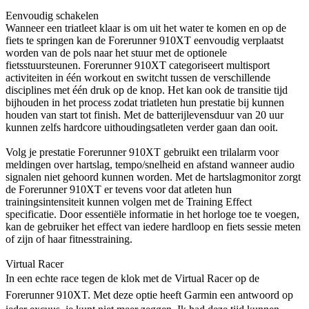
Eenvoudig schakelen
Wanneer een triatleet klaar is om uit het water te komen en op de
fiets te springen kan de Forerunner 910XT eenvoudig verplaatst
worden van de pols naar het stuur met de optionele
fietsstuursteunen. Forerunner 910XT categoriseert multisport
activiteiten in één workout en switcht tussen de verschillende
disciplines met één druk op de knop. Het kan ook de transitie tijd
bijhouden in het process zodat triatleten hun prestatie bij kunnen
houden van start tot finish. Met de batterijlevensduur van 20 uur
kunnen zelfs hardcore uithoudingsatleten verder gaan dan ooit.
Volg je prestatie Forerunner 910XT gebruikt een trilalarm voor
meldingen over hartslag, tempo/snelheid en afstand wanneer audio
signalen niet gehoord kunnen worden. Met de hartslagmonitor zorgt
de Forerunner 910XT er tevens voor dat atleten hun
trainingsintensiteit kunnen volgen met de Training Effect
specificatie. Door essentiële informatie in het horloge toe te voegen,
kan de gebruiker het effect van iedere hardloop en fiets sessie meten
of zijn of haar fitnesstraining.
Virtual Racer
In een echte race tegen de klok met de Virtual Racer op de
Forerunner 910XT. Met deze optie heeft Garmin een antwoord op