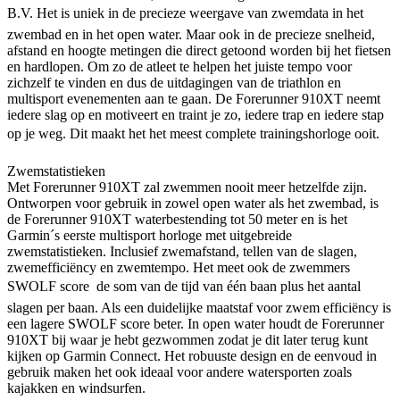
B.V. Het is uniek in de precieze weergave van zwemdata in het
zwembad en in het open water. Maar ook in de precieze snelheid,
afstand en hoogte metingen die direct getoond worden bij het fietsen
en hardlopen. Om zo de atleet te helpen het juiste tempo voor
zichzelf te vinden en dus de uitdagingen van de triathlon en
multisport evenementen aan te gaan. De Forerunner 910XT neemt
iedere slag op en motiveert en traint je zo, iedere trap en iedere stap
op je weg. Dit maakt het het meest complete trainingshorloge ooit.
Zwemstatistieken
Met Forerunner 910XT zal zwemmen nooit meer hetzelfde zijn.
Ontworpen voor gebruik in zowel open water als het zwembad, is
de Forerunner 910XT waterbestending tot 50 meter en is het
Garmin´s eerste multisport horloge met uitgebreide
zwemstatistieken. Inclusief zwemafstand, tellen van de slagen,
zwemefficiëncy en zwemtempo. Het meet ook de zwemmers
SWOLF score  de som van de tijd van één baan plus het aantal
slagen per baan. Als een duidelijke maatstaf voor zwem efficiëncy is
een lagere SWOLF score beter. In open water houdt de Forerunner
910XT bij waar je hebt gezwommen zodat je dit later terug kunt
kijken op Garmin Connect. Het robuuste design en de eenvoud in
gebruik maken het ook ideaal voor andere watersporten zoals
kajakken en windsurfen.