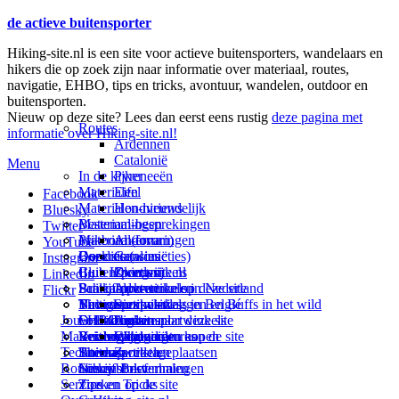
de actieve buitensporter
Hiking-site.nl is een site voor actieve buitensporters, wandelaars en
hikers die op zoek zijn naar informatie over materiaal, routes,
navigatie, EHBO, tips en tricks, avontuur, wandelen, outdoor en
buitensporten.
Nieuw op deze site? Lees dan eerst eens rustig
deze pagina met
Routes
informatie over Hiking-site.nl!
Ardennen
Catalonië
Menu
In de kijker
Pyreneeën
Materialen
Eifel
Facebook
Materialen-nieuws
Hondvriendelijk
Bluesky
Materiaal-besprekingen
Bestemmingen
Twitter
Prikbord (forum)
Materiaal-ervaringen
Andorra
YouTube
Goodies (winacties)
Boekrecensies
Deze site
Catalonië
Instagram
Club Hiking-site.nl
Buitensportwinkels
Zweden
Over mij
LinkedIn
Schrijfblok-artikelen
Buitensportwinkels in Nederland
Paalkamperen
Adverteren op deze site
Flickr
Virtuele exposities
Buitensportwinkels in Belgié
Navigatie
Thema-artikelen
Summit-vlaggen en Buffs in het wild
Jouw Hiking-site.nl
Fotoalbums
Online buitensportwinkels
EHBO
Andorra
Linken naar deze site
Materialen: kiezen en kopen
Reisboekhandels
Verzorging
Buitensportvacatures
Catalonië
Wijzigingen aan de site
Technieken
Thema-artikelen
Buitensportstageplaatsen
Sitemap
Zweden
Routes en Bestemmingen
Schrijfblokverhalen
Links
Nieuwsbrief
Service
Tips en Tricks
Zoeken op de site