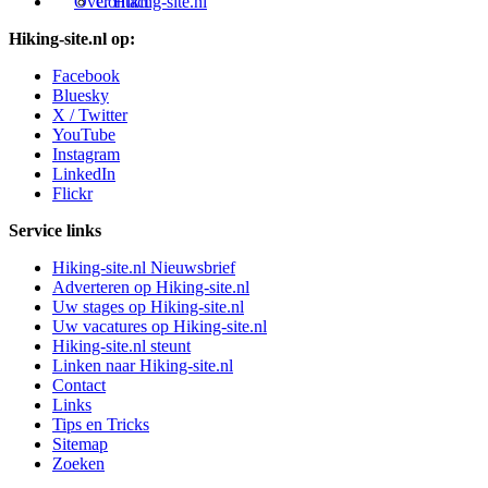
Over Hiking-site.nl
Contact
Hiking-site.nl op:
Facebook
Bluesky
X / Twitter
YouTube
Instagram
LinkedIn
Flickr
Service links
Hiking-site.nl Nieuwsbrief
Adverteren op Hiking-site.nl
Uw stages op Hiking-site.nl
Uw vacatures op Hiking-site.nl
Hiking-site.nl steunt
Linken naar Hiking-site.nl
Contact
Links
Tips en Tricks
Sitemap
Zoeken