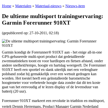
Home
»
Materialen
»
Materiaal-nieuws
»
Nieuws-item
De ultieme multisport trainingservaring:
Garmin Forerunner 910XT
(gepubliceerd op: 27-10-2011, 02:18)
Garmin kondigt de Forerunner® 910XT aan - het enige all-in-one
GPS-gebaseerde multi-sport product dat gedetailleerde
zwemstatistieken toont en voor hardlopen en fietsen afstand, onder
andere snelheid/tempo, hoogte en hartslag weergeeft. De Forerunner
910XT heeft een sportief en slank uiterlijk met een verlengbare
polsband zodat hij gemakkelijk over een wetsuit gedragen kan
worden. Het toestel heeft een geïnstalleerde barometrische
hoogtemeter voor verbeterde hoogte data zonder dat dit ten koste
gaat van het eenvoudig af te lezen display of de levensduur van
batterij (20 uur).
Forerunner 910XT markeert een revolutie in triathlon en multisport,
vertelt Dennis Herremans, Product Manager Garmin Nederland