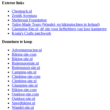
Externe links
Chestpack.nl
Zenith Aventura
Sheltersuit Foundation
Tailor-Made Tours (Wandel- en hikingtochten in Ierland)
Glamping-Site.nl, dé site voor liefhebbers van luxe kamperen
Koala's Crafts patchwork
Domeinen te koop
Adventureracing.nl
Biking-site.com
Biking-site.nl
Buitensportsite.nl
Buitensport-site.nl
Camping-site.nl
Climbing-site.com
Climbing-site.nl
Glamping-site.nl
Hiking-site.com
Outdoor-site.com
Outdoor-site.nl
Speedhiking.nl
Wandel-site.nl