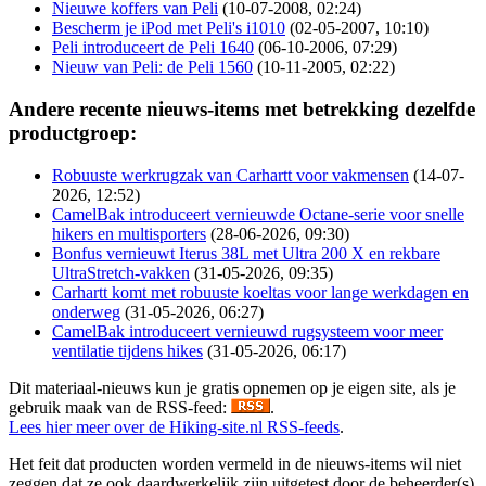
Nieuwe koffers van Peli
(10-07-2008, 02:24)
Bescherm je iPod met Peli's i1010
(02-05-2007, 10:10)
Peli introduceert de Peli 1640
(06-10-2006, 07:29)
Nieuw van Peli: de Peli 1560
(10-11-2005, 02:22)
Andere recente nieuws-items met betrekking dezelfde
productgroep:
Robuuste werkrugzak van Carhartt voor vakmensen
(14-07-
2026, 12:52)
CamelBak introduceert vernieuwde Octane-serie voor snelle
hikers en multisporters
(28-06-2026, 09:30)
Bonfus vernieuwt Iterus 38L met Ultra 200 X en rekbare
UltraStretch-vakken
(31-05-2026, 09:35)
Carhartt komt met robuuste koeltas voor lange werkdagen en
onderweg
(31-05-2026, 06:27)
CamelBak introduceert vernieuwd rugsysteem voor meer
ventilatie tijdens hikes
(31-05-2026, 06:17)
Dit materiaal-nieuws kun je gratis opnemen op je eigen site, als je
gebruik maak van de RSS-feed:
.
Lees hier meer over de Hiking-site.nl RSS-feeds
.
Het feit dat producten worden vermeld in de nieuws-items wil niet
zeggen dat ze ook daardwerkelijk zijn uitgetest door de beheerder(s)