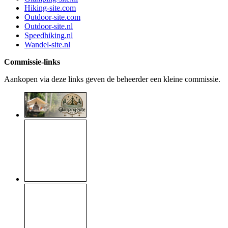
Hiking-site.com
Outdoor-site.com
Outdoor-site.nl
Speedhiking.nl
Wandel-site.nl
Commissie-links
Aankopen via deze links geven de beheerder een kleine commissie.