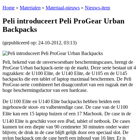
Home
»
Materialen
»
Materiaal-nieuws
»
Nieuws-item
Peli introduceert Peli ProGear Urban
Backpacks
(gepubliceerd op: 24-10-2012, 03:13)
Peli, bekend van de onverwoestbare beschermingscases, brengt de
ProGear Urban backpack-serie op de markt. Deze serie bestaat uit 4
rugzakken: de U100 Elite, de U140 Elite, de U105 en de U145
backpacks die een tablet of laptop maximaal beschermen. De Peli
ProGear-serie combineert het draagcomfort van een rugzak met de
hoge beschermingsfactor van een hardcase.
De U100 Elite en U140 Elite backpacks hebben beiden een
ingebouwde stoot- en valbestendige case. De case van de U100
Elite kan een 15 laptop huizen of een 17 Macbook. De case in de
U140 Elite is geschikt voor een iPad, tablet of netbook. De cases
kunnen tot een diepte van 90 centimeter 30 minuten onder water
blijven; de druk in de case blijft gelijk door een speciaal slot. De
nylon backpack om de case heeft een inhoud van 16 liter. Er is