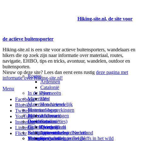
Hiking-site.nl, de site voor
de actieve buitensporter
Hiking-site.nl is een site voor actieve buitensporters, wandelaars en
hikers die op zoek zijn naar informatie over materiaal, routes,
navigatie, EHBO, tips en tricks, avontuur, wandelen, outdoor en
buitensporten.
Nieuw op deze site? Lees dan eerst eens rustig
deze pagina met
Routes
informatie over Hiking-site.nl!
Ardennen
Catalonië
Menu
In de kijker
Pyreneeën
Materialen
Eifel
Facebook
Materialen-nieuws
Hondvriendelijk
Bluesky
Materiaal-besprekingen
Bestemmingen
Twitter
Prikbord (forum)
Materiaal-ervaringen
Andorra
YouTube
Goodies (winacties)
Boekrecensies
Deze site
Catalonië
Instagram
Club Hiking-site.nl
Buitensportwinkels
Zweden
Over mij
LinkedIn
Schrijfblok-artikelen
Buitensportwinkels in Nederland
Paalkamperen
Adverteren op deze site
Flickr
Virtuele exposities
Buitensportwinkels in Belgié
Navigatie
Thema-artikelen
Summit-vlaggen en Buffs in het wild