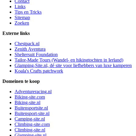
Contact
Links
Tips en Tricks
Sitemap
Zoeken
Externe links
Chestpack.nl
Zenith Aventura
Sheltersuit Foundation
Tailor-Made Tours (Wandel- en hikingtochten in Ierland)
Glamping-Site.nl, dé site voor liefhebbers van luxe kamperen
Koala's Crafts patchwork
Domeinen te koop
Adventureracing.nl
Biking-site.com
Biking-site.nl
Buitensportsite.nl
Buitensport-site.nl
Camping-site.nl
Climbing-site.com
Climbing-site.nl
Glamping-site.nl