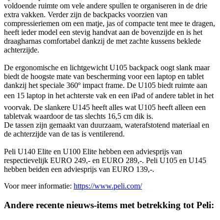
voldoende ruimte om vele andere spullen te organiseren in de drie
extra vakken. Verder zijn de backpacks voorzien van
compressieriemen om een matje, jas of compacte tent mee te dragen,
heeft ieder model een stevig handvat aan de bovenzijde en is het
draagharnas comfortabel dankzij de met zachte kussens beklede
achterzijde.
De ergonomische en lichtgewicht U105 backpack oogt slank maar
biedt de hoogste mate van bescherming voor een laptop en tablet
dankzij het speciale 360º impact frame. De U105 biedt ruimte aan
een 15 laptop in het achterste vak en een iPad of andere tablet in het
voorvak. De slankere U145 heeft alles wat U105 heeft alleen een
tabletvak waardoor de tas slechts 16,5 cm dik is.
De tassen zijn gemaakt van duurzaam, waterafstotend materiaal en
de achterzijde van de tas is ventilerend.
Peli U140 Elite en U100 Elite hebben een adviesprijs van
respectievelijk EURO 249,- en EURO 289,-. Peli U105 en U145
hebben beiden een adviesprijs van EURO 139,-.
Voor meer informatie:
https://www.peli.com/
Andere recente nieuws-items met betrekking tot Peli: