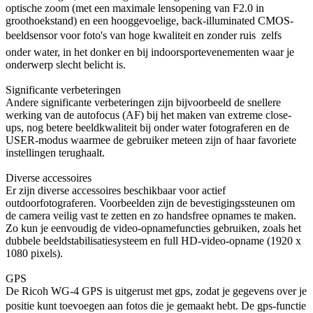
optische zoom (met een maximale lensopening van F2.0 in
groothoekstand) en een hooggevoelige, back-illuminated CMOS-
beeldsensor voor foto's van hoge kwaliteit en zonder ruis  zelfs
onder water, in het donker en bij indoorsportevenementen waar je
onderwerp slecht belicht is.
Significante verbeteringen
Andere significante verbeteringen zijn bijvoorbeeld de snellere
werking van de autofocus (AF) bij het maken van extreme close-
ups, nog betere beeldkwaliteit bij onder water fotograferen en de
USER-modus waarmee de gebruiker meteen zijn of haar favoriete
instellingen terughaalt.
Diverse accessoires
Er zijn diverse accessoires beschikbaar voor actief
outdoorfotograferen. Voorbeelden zijn de bevestigingssteunen om
de camera veilig vast te zetten en zo handsfree opnames te maken.
Zo kun je eenvoudig de video-opnamefuncties gebruiken, zoals het
dubbele beeldstabilisatiesysteem en full HD-video-opname (1920 x
1080 pixels).
GPS
De Ricoh WG-4 GPS is uitgerust met gps, zodat je gegevens over je
positie kunt toevoegen aan fotos die je gemaakt hebt. De gps-functie