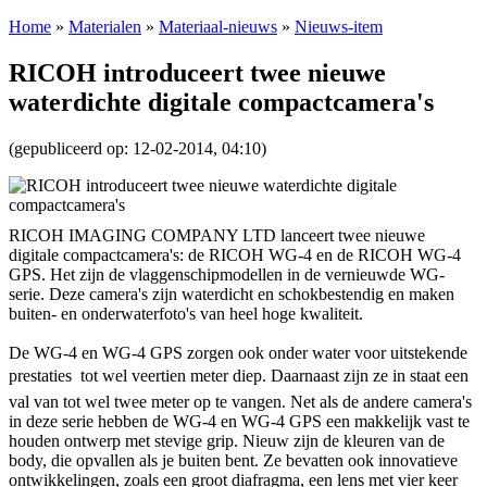
Home
»
Materialen
»
Materiaal-nieuws
»
Nieuws-item
RICOH introduceert twee nieuwe
waterdichte digitale compactcamera's
(gepubliceerd op: 12-02-2014, 04:10)
RICOH IMAGING COMPANY LTD lanceert twee nieuwe
digitale compactcamera's: de RICOH WG-4 en de RICOH WG-4
GPS. Het zijn de vlaggenschipmodellen in de vernieuwde WG-
serie. Deze camera's zijn waterdicht en schokbestendig en maken
buiten- en onderwaterfoto's van heel hoge kwaliteit.
De WG-4 en WG-4 GPS zorgen ook onder water voor uitstekende
prestaties  tot wel veertien meter diep. Daarnaast zijn ze in staat een
val van tot wel twee meter op te vangen. Net als de andere camera's
in deze serie hebben de WG-4 en WG-4 GPS een makkelijk vast te
houden ontwerp met stevige grip. Nieuw zijn de kleuren van de
body, die opvallen als je buiten bent. Ze bevatten ook innovatieve
ontwikkelingen, zoals een groot diafragma, een lens met vier keer