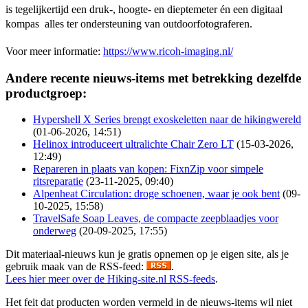
is tegelijkertijd een druk-, hoogte- en dieptemeter én een digitaal
kompas  alles ter ondersteuning van outdoorfotograferen.
Voor meer informatie:
https://www.ricoh-imaging.nl/
Andere recente nieuws-items met betrekking dezelfde
productgroep:
Hypershell X Series brengt exoskeletten naar de hikingwereld
(01-06-2026, 14:51)
Helinox introduceert ultralichte Chair Zero LT
(15-03-2026,
12:49)
Repareren in plaats van kopen: FixnZip voor simpele
ritsreparatie
(23-11-2025, 09:40)
Alpenheat Circulation: droge schoenen, waar je ook bent
(09-
10-2025, 15:58)
TravelSafe Soap Leaves, de compacte zeepblaadjes voor
onderweg
(20-09-2025, 17:55)
Dit materiaal-nieuws kun je gratis opnemen op je eigen site, als je
gebruik maak van de RSS-feed:
.
Lees hier meer over de Hiking-site.nl RSS-feeds
.
Het feit dat producten worden vermeld in de nieuws-items wil niet