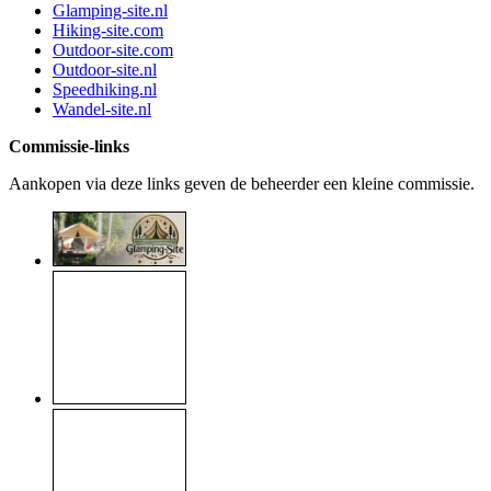
Glamping-site.nl
Hiking-site.com
Outdoor-site.com
Outdoor-site.nl
Speedhiking.nl
Wandel-site.nl
Commissie-links
Aankopen via deze links geven de beheerder een kleine commissie.