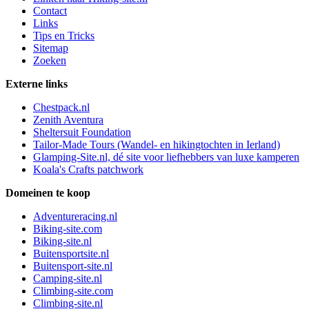
Contact
Links
Tips en Tricks
Sitemap
Zoeken
Externe links
Chestpack.nl
Zenith Aventura
Sheltersuit Foundation
Tailor-Made Tours (Wandel- en hikingtochten in Ierland)
Glamping-Site.nl, dé site voor liefhebbers van luxe kamperen
Koala's Crafts patchwork
Domeinen te koop
Adventureracing.nl
Biking-site.com
Biking-site.nl
Buitensportsite.nl
Buitensport-site.nl
Camping-site.nl
Climbing-site.com
Climbing-site.nl