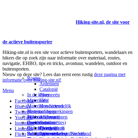
Hiking-site.nl, de site voor
de actieve buitensporter
Hiking-site.nl is een site voor actieve buitensporters, wandelaars en
hikers die op zoek zijn naar informatie over materiaal, routes,
navigatie, EHBO, tips en tricks, avontuur, wandelen, outdoor en
buitensporten.
Nieuw op deze site? Lees dan eerst eens rustig
deze pagina met
Routes
informatie over Hiking-site.nl!
Ardennen
Catalonië
Menu
In de kijker
Pyreneeën
Materialen
Eifel
Facebook
Materialen-nieuws
Hondvriendelijk
Bluesky
Materiaal-besprekingen
Bestemmingen
Twitter
Prikbord (forum)
Materiaal-ervaringen
Andorra
YouTube
Goodies (winacties)
Boekrecensies
Deze site
Catalonië
Instagram
Club Hiking-site.nl
Buitensportwinkels
Zweden
Over mij
LinkedIn
Schrijfblok-artikelen
Buitensportwinkels in Nederland
Paalkamperen
Adverteren op deze site
Flickr