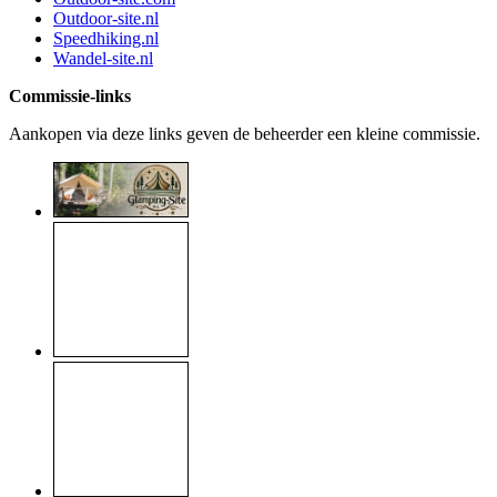
Outdoor-site.nl
Speedhiking.nl
Wandel-site.nl
Commissie-links
Aankopen via deze links geven de beheerder een kleine commissie.