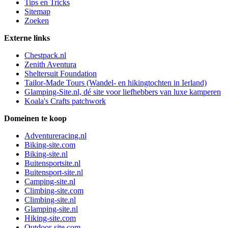
Tips en Tricks
Sitemap
Zoeken
Externe links
Chestpack.nl
Zenith Aventura
Sheltersuit Foundation
Tailor-Made Tours (Wandel- en hikingtochten in Ierland)
Glamping-Site.nl, dé site voor liefhebbers van luxe kamperen
Koala's Crafts patchwork
Domeinen te koop
Adventureracing.nl
Biking-site.com
Biking-site.nl
Buitensportsite.nl
Buitensport-site.nl
Camping-site.nl
Climbing-site.com
Climbing-site.nl
Glamping-site.nl
Hiking-site.com
Outdoor-site.com