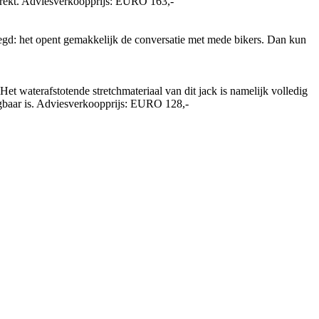
r trekt. Adviesverkoopprijs: EURO 163,-
gezegd: het opent gemakkelijk de conversatie met mede bikers. Dan kun
et waterafstotende stretchmateriaal van dit jack is namelijk volledig
jgbaar is. Adviesverkoopprijs: EURO 128,-