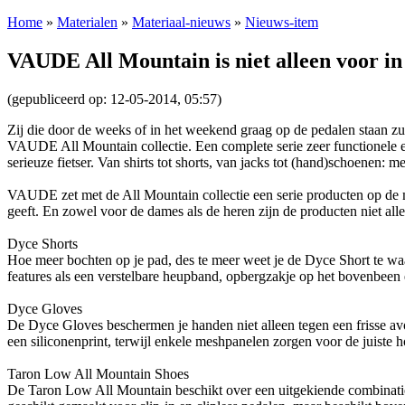
Home
»
Materialen
»
Materiaal-nieuws
»
Nieuws-item
VAUDE All Mountain is niet alleen voor in
(gepubliceerd op: 12-05-2014, 05:57)
Zij die door de weeks of in het weekend graag op de pedalen staan zul
VAUDE All Mountain collectie. Een complete serie zeer functionele
serieuze fietser. Van shirts tot shorts, van jacks tot (hand)schoenen
VAUDE zet met de All Mountain collectie een serie producten op de mar
geeft. En zowel voor de dames als de heren zijn de producten niet all
Dyce Shorts
Hoe meer bochten op je pad, des te meer weet je de Dyce Short te wa
features als een verstelbare heupband, opbergzakje op het bovenbee
Dyce Gloves
De Dyce Gloves beschermen je handen niet alleen tegen een frisse a
een siliconenprint, terwijl enkele meshpanelen zorgen voor de juist
Taron Low All Mountain Shoes
De Taron Low All Mountain beschikt over een uitgekiende combinatie