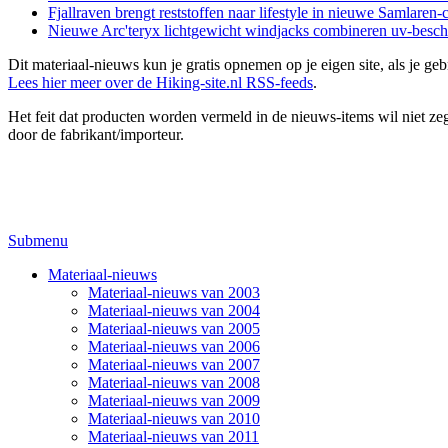
Fjallraven brengt reststoffen naar lifestyle in nieuwe Samlaren-c
Nieuwe Arc'teryx lichtgewicht windjacks combineren uv-besche
Dit materiaal-nieuws kun je gratis opnemen op je eigen site, als je 
Lees hier meer over de Hiking-site.nl RSS-feeds
.
Het feit dat producten worden vermeld in de nieuws-items wil niet zegg
door de fabrikant/importeur.
Submenu
Materiaal-nieuws
Materiaal-nieuws van 2003
Materiaal-nieuws van 2004
Materiaal-nieuws van 2005
Materiaal-nieuws van 2006
Materiaal-nieuws van 2007
Materiaal-nieuws van 2008
Materiaal-nieuws van 2009
Materiaal-nieuws van 2010
Materiaal-nieuws van 2011