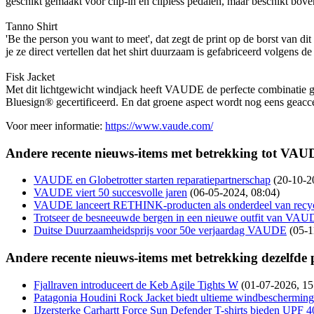
geschikt gemaakt voor clip-in en clipless pedalen, maar beschikt bov
Tanno Shirt
'Be the person you want to meet', dat zegt de print op de borst van di
je ze direct vertellen dat het shirt duurzaam is gefabriceerd volgen
Fisk Jacket
Met dit lichtgewicht windjack heeft VAUDE de perfecte combinatie gema
Bluesign® gecertificeerd. En dat groene aspect wordt nog eens geacc
Voor meer informatie:
https://www.vaude.com/
Andere recente nieuws-items met betrekking tot VAU
VAUDE en Globetrotter starten reparatiepartnerschap
(20-10-2
VAUDE viert 50 succesvolle jaren
(06-05-2024, 08:04)
VAUDE lanceert RETHINK-producten als onderdeel van recyc
Trotseer de besneeuwde bergen in een nieuwe outfit van VA
Duitse Duurzaamheidsprijs voor 50e verjaardag VAUDE
(05-1
Andere recente nieuws-items met betrekking dezelfde
Fjallraven introduceert de Keb Agile Tights W
(01-07-2026, 15
Patagonia Houdini Rock Jacket biedt ultieme windbescherming
IJzersterke Carhartt Force Sun Defender T-shirts bieden UPF 