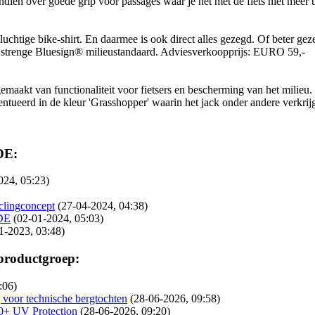
endien over goede grip voor passages waar je het met de fiets niet mee
t luchtige bike-shirt. En daarmee is ook direct alles gezegd. Of beter 
s de strenge Bluesign® milieustandaard. Adviesverkoopprijs: EURO 59,-
akt van functionaliteit voor fietsers en bescherming van het milieu. H
entueerd in de kleur 'Grasshopper' waarin het jack onder andere verkri
DE:
024, 05:23)
lingconcept
(27-04-2024, 04:38)
UDE
(02-01-2024, 05:03)
1-2023, 03:48)
 productgroep:
:06)
 voor technische bergtochten
(28-06-2026, 09:58)
40+ UV Protection
(28-06-2026, 09:20)