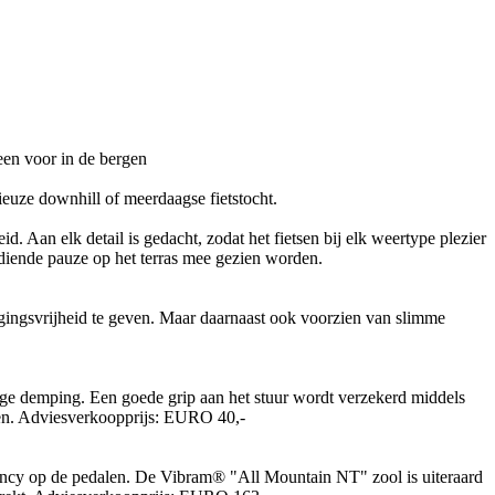
ieuze downhill of meerdaagse fietstocht.
 Aan elk detail is gedacht, zodat het fietsen bij elk weertype plezier
erdiende pauze op het terras mee gezien worden.
gingsvrijheid te geven. Maar daarnaast ook voorzien van slimme
ige demping. Een goede grip aan het stuur wordt verzekerd middels
hoen. Adviesverkoopprijs: EURO 40,-
iency op de pedalen. De Vibram® "All Mountain NT" zool is uiteraard