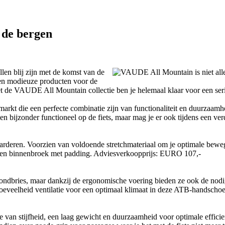
 de bergen
len blij zijn met de komst van de
 en modieuze producten voor de
: met de VAUDE All Mountain collectie ben je helemaal klaar voor een ser
kt die een perfecte combinatie zijn van functionaliteit en duurzaamheid.
een bijzonder functioneel op de fiets, maar mag je er ook tijdens een v
arderen. Voorzien van voldoende stretchmateriaal om je optimale bewe
n en binnenbroek met padding. Adviesverkoopprijs: EURO 107,-
vondbries, maar dankzij de ergonomische voering bieden ze ook de nod
e hoeveelheid ventilatie voor een optimaal klimaat in deze ATB-handsc
 van stijfheid, een laag gewicht en duurzaamheid voor optimale effic