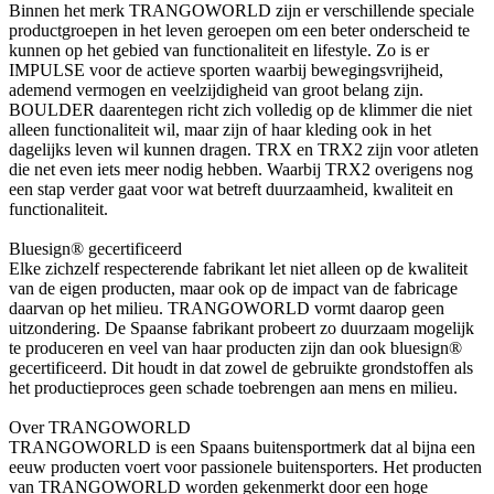
Binnen het merk TRANGOWORLD zijn er verschillende speciale
productgroepen in het leven geroepen om een beter onderscheid te
kunnen op het gebied van functionaliteit en lifestyle. Zo is er
IMPULSE voor de actieve sporten waarbij bewegingsvrijheid,
ademend vermogen en veelzijdigheid van groot belang zijn.
BOULDER daarentegen richt zich volledig op de klimmer die niet
alleen functionaliteit wil, maar zijn of haar kleding ook in het
dagelijks leven wil kunnen dragen. TRX en TRX2 zijn voor atleten
die net even iets meer nodig hebben. Waarbij TRX2 overigens nog
een stap verder gaat voor wat betreft duurzaamheid, kwaliteit en
functionaliteit.
Bluesign® gecertificeerd
Elke zichzelf respecterende fabrikant let niet alleen op de kwaliteit
van de eigen producten, maar ook op de impact van de fabricage
daarvan op het milieu. TRANGOWORLD vormt daarop geen
uitzondering. De Spaanse fabrikant probeert zo duurzaam mogelijk
te produceren en veel van haar producten zijn dan ook bluesign®
gecertificeerd. Dit houdt in dat zowel de gebruikte grondstoffen als
het productieproces geen schade toebrengen aan mens en milieu.
Over TRANGOWORLD
TRANGOWORLD is een Spaans buitensportmerk dat al bijna een
eeuw producten voert voor passionele buitensporters. Het producten
van TRANGOWORLD worden gekenmerkt door een hoge