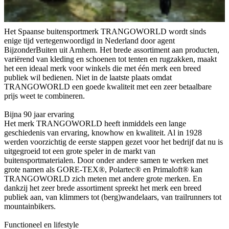
Het Spaanse buitensportmerk TRANGOWORLD wordt sinds
enige tijd vertegenwoordigd in Nederland door agent
BijzonderBuiten uit Arnhem. Het brede assortiment aan producten,
variërend van kleding en schoenen tot tenten en rugzakken, maakt
het een ideaal merk voor winkels die met één merk een breed
publiek wil bedienen. Niet in de laatste plaats omdat
TRANGOWORLD een goede kwaliteit met een zeer betaalbare
prijs weet te combineren.
Bijna 90 jaar ervaring
Het merk TRANGOWORLD heeft inmiddels een lange
geschiedenis van ervaring, knowhow en kwaliteit. Al in 1928
werden voorzichtig de eerste stappen gezet voor het bedrijf dat nu is
uitgegroeid tot een grote speler in de markt van
buitensportmaterialen. Door onder andere samen te werken met
grote namen als GORE-TEX®, Polartec® en Primaloft® kan
TRANGOWORLD zich meten met andere grote merken. En
dankzij het zeer brede assortiment spreekt het merk een breed
publiek aan, van klimmers tot (berg)wandelaars, van trailrunners tot
mountainbikers.
Functioneel en lifestyle