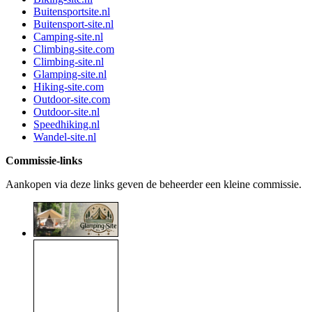
Buitensportsite.nl
Buitensport-site.nl
Camping-site.nl
Climbing-site.com
Climbing-site.nl
Glamping-site.nl
Hiking-site.com
Outdoor-site.com
Outdoor-site.nl
Speedhiking.nl
Wandel-site.nl
Commissie-links
Aankopen via deze links geven de beheerder een kleine commissie.