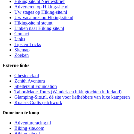
Hiking-site.nl Nieuwsbrief
Adverteren op Hiking-site.nl
Uw stages op Hiking-site.nl
Uw vacatures op Hiking-site.nl
Hiking-site.nl steunt
Linken naar Hiking-site.nl
Contact
Links
Tips en Tricks
Sitemap
Zoeken
Externe links
Chestpack.nl
Zenith Aventura
Sheltersuit Foundation
Tailor-Made Tours (Wandel- en hikingtochten in Ierland)
Glamping-Site.nl, dé site voor liefhebbers van luxe kamperen
Koala's Crafts patchwork
Domeinen te koop
Adventureracing.nl
Biking-site.com
Biking-site.nl