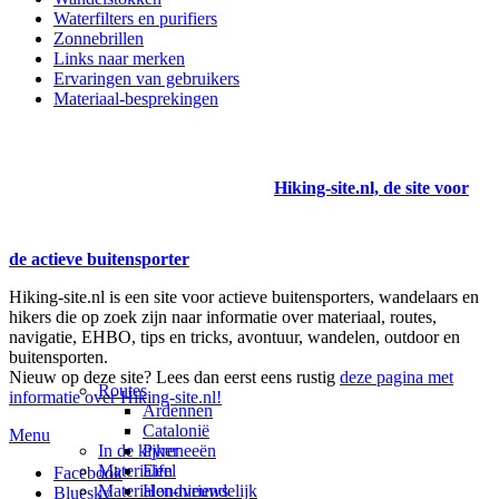
Waterfilters en purifiers
Zonnebrillen
Links naar merken
Ervaringen van gebruikers
Materiaal-besprekingen
Hiking-site.nl, de site voor
de actieve buitensporter
Hiking-site.nl is een site voor actieve buitensporters, wandelaars en
hikers die op zoek zijn naar informatie over materiaal, routes,
navigatie, EHBO, tips en tricks, avontuur, wandelen, outdoor en
buitensporten.
Nieuw op deze site? Lees dan eerst eens rustig
deze pagina met
Routes
informatie over Hiking-site.nl!
Ardennen
Catalonië
Menu
In de kijker
Pyreneeën
Materialen
Eifel
Facebook
Materialen-nieuws
Hondvriendelijk
Bluesky