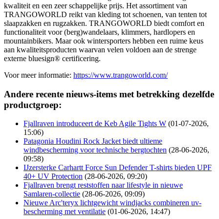
kwaliteit en een zeer schappelijke prijs. Het assortiment van
TRANGOWORLD reikt van kleding tot schoenen, van tenten tot
slaapzakken en rugzakken. TRANGOWORLD biedt comfort en
functionaliteit voor (berg)wandelaars, klimmers, hardlopers en
mountainbikers. Maar ook wintersporters hebben een ruime keus
aan kwaliteitsproducten waarvan velen voldoen aan de strenge
externe bluesign® certificering.
Voor meer informatie:
https://www.trangoworld.com/
Andere recente nieuws-items met betrekking dezelfde
productgroep:
Fjallraven introduceert de Keb Agile Tights W
(01-07-2026,
15:06)
Patagonia Houdini Rock Jacket biedt ultieme
windbescherming voor technische bergtochten
(28-06-2026,
09:58)
IJzersterke Carhartt Force Sun Defender T-shirts bieden UPF
40+ UV Protection
(28-06-2026, 09:20)
Fjallraven brengt reststoffen naar lifestyle in nieuwe
Samlaren-collectie
(28-06-2026, 09:09)
Nieuwe Arc'teryx lichtgewicht windjacks combineren uv-
bescherming met ventilatie
(01-06-2026, 14:47)