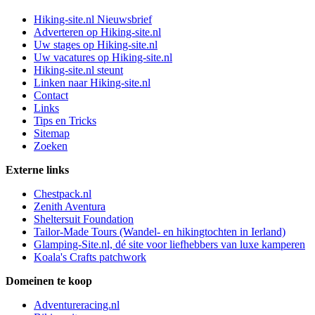
Hiking-site.nl Nieuwsbrief
Adverteren op Hiking-site.nl
Uw stages op Hiking-site.nl
Uw vacatures op Hiking-site.nl
Hiking-site.nl steunt
Linken naar Hiking-site.nl
Contact
Links
Tips en Tricks
Sitemap
Zoeken
Externe links
Chestpack.nl
Zenith Aventura
Sheltersuit Foundation
Tailor-Made Tours (Wandel- en hikingtochten in Ierland)
Glamping-Site.nl, dé site voor liefhebbers van luxe kamperen
Koala's Crafts patchwork
Domeinen te koop
Adventureracing.nl