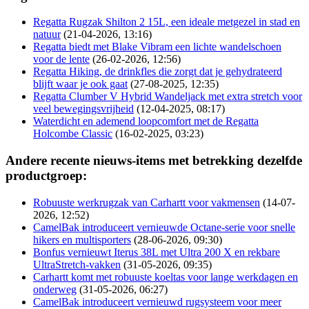
Regatta Rugzak Shilton 2 15L, een ideale metgezel in stad en
natuur
(21-04-2026, 13:16)
Regatta biedt met Blake Vibram een lichte wandelschoen
voor de lente
(26-02-2026, 12:56)
Regatta Hiking, de drinkfles die zorgt dat je gehydrateerd
blijft waar je ook gaat
(27-08-2025, 12:35)
Regatta Clumber V Hybrid Wandeljack met extra stretch voor
veel bewegingsvrijheid
(12-04-2025, 08:17)
Waterdicht en ademend loopcomfort met de Regatta
Holcombe Classic
(16-02-2025, 03:23)
Andere recente nieuws-items met betrekking dezelfde
productgroep:
Robuuste werkrugzak van Carhartt voor vakmensen
(14-07-
2026, 12:52)
CamelBak introduceert vernieuwde Octane-serie voor snelle
hikers en multisporters
(28-06-2026, 09:30)
Bonfus vernieuwt Iterus 38L met Ultra 200 X en rekbare
UltraStretch-vakken
(31-05-2026, 09:35)
Carhartt komt met robuuste koeltas voor lange werkdagen en
onderweg
(31-05-2026, 06:27)
CamelBak introduceert vernieuwd rugsysteem voor meer