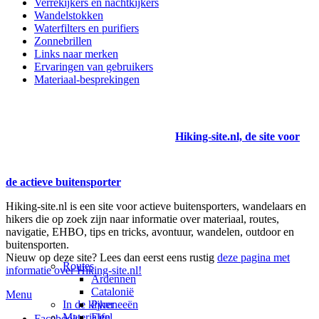
Verrekijkers en nachtkijkers
Wandelstokken
Waterfilters en purifiers
Zonnebrillen
Links naar merken
Ervaringen van gebruikers
Materiaal-besprekingen
Hiking-site.nl, de site voor
de actieve buitensporter
Hiking-site.nl is een site voor actieve buitensporters, wandelaars en
hikers die op zoek zijn naar informatie over materiaal, routes,
navigatie, EHBO, tips en tricks, avontuur, wandelen, outdoor en
buitensporten.
Nieuw op deze site? Lees dan eerst eens rustig
deze pagina met
Routes
informatie over Hiking-site.nl!
Ardennen
Catalonië
Menu
In de kijker
Pyreneeën
Materialen
Eifel
Facebook