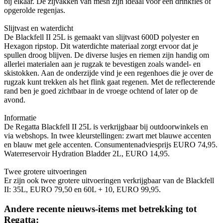
bij elkaar. De zijvakken van mesh zijn ideaal voor een drinkfles of
opgerolde regenjas.
Slijtvast en waterdicht
De Blackfell II 25L is gemaakt van slijtvast 600D polyester en
Hexagon ripstop. Dit waterdichte materiaal zorgt ervoor dat je
spullen droog blijven. De diverse lusjes en riemen zijn handig om
allerlei materialen aan je rugzak te bevestigen zoals wandel- en
skistokken. Aan de onderzijde vind je een regenhoes die je over de
rugzak kunt trekken als het flink gaat regenen. Met de reflecterende
rand ben je goed zichtbaar in de vroege ochtend of later op de
avond.
Informatie
De Regatta Blackfell II 25L is verkrijgbaar bij outdoorwinkels en
via webshops. In twee kleurstellingen: zwart met blauwe accenten
en blauw met gele accenten. Consumentenadviesprijs EURO 74,95.
Waterreservoir Hydration Bladder 2L, EURO 14,95.
Twee grotere uitvoeringen
Er zijn ook twee grotere uitvoeringen verkrijgbaar van de Blackfell
II: 35L, EURO 79,50 en 60L + 10, EURO 99,95.
Andere recente nieuws-items met betrekking tot
Regatta: