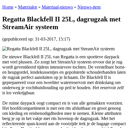
Home
»
Materialen
»
Materiaal-nieuws
»
Nieuws-item
Regatta Blackfell II 25L, dagrugzak met
StreamAir systeem
(gepubliceerd op: 31-03-2017, 15:17)
De nieuwe Blackfell II 25L van Regatta is een sportieve daypack
met veel plussen. Zo zorgt het StreamAir systeem ervoor dat je rug
wordt geventileerd tijdens intensievere tochten. De verstelbare borst-
en heupgordel, lendekussentjes en gepolsterde schouderbanden laten
de rugzak perfect aansluiten op je lichaam. De Blackfell II is
geprepareerd voor een tweeliter waterreservoir met drinkslang om
onderweg je vochthuishouding op peil te houden. Het reservoir zelf
is los verkrijgbaar.
De ruime daypack oogt compact en is van alle gemakken voorzien.
Het hoofdcompartiment is met een rits afsluitbaar en groot genoeg
om kleding en reisbenodigdheden mee te nemen. Kleine attributen
berg je op in het vakje met rits bovenop de dagrugzak. Met het
reflecterende span-koord aan de voorzijde trek je de bagage compact