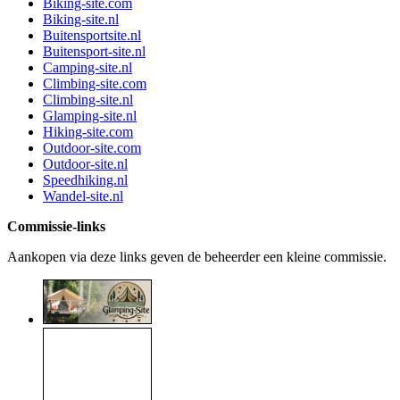
Biking-site.com
Biking-site.nl
Buitensportsite.nl
Buitensport-site.nl
Camping-site.nl
Climbing-site.com
Climbing-site.nl
Glamping-site.nl
Hiking-site.com
Outdoor-site.com
Outdoor-site.nl
Speedhiking.nl
Wandel-site.nl
Commissie-links
Aankopen via deze links geven de beheerder een kleine commissie.