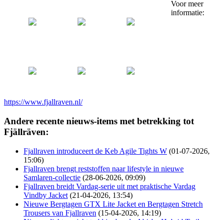
Voor meer
informatie:
https://www.fjallraven.nl/
Andere recente nieuws-items met betrekking tot
Fjällräven:
Fjallraven introduceert de Keb Agile Tights W
(01-07-2026,
15:06)
Fjallraven brengt reststoffen naar lifestyle in nieuwe
Samlaren-collectie
(28-06-2026, 09:09)
Fjallraven breidt Vardag-serie uit met praktische Vardag
Vindby Jacket
(21-04-2026, 13:54)
Nieuwe Bergtagen GTX Lite Jacket en Bergtagen Stretch
Trousers van Fjallraven
(15-04-2026, 14:19)