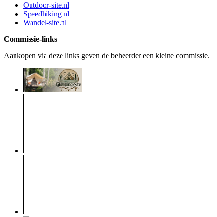
Outdoor-site.nl
Speedhiking.nl
Wandel-site.nl
Commissie-links
Aankopen via deze links geven de beheerder een kleine commissie.