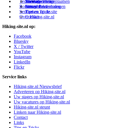
Technieken
Thema-artikelen
Buitensportstageplaatsen
Sitemap
Zweden
Routes en Bestemmingen
Schrijfblokverhalen
Links
Nieuwsbrief
Service
Tips en Tricks
Zoeken op de site
Over Hiking-site.nl
Contact
Hiking-site.nl op:
Facebook
Bluesky
X / Twitter
YouTube
Instagram
LinkedIn
Flickr
Service links
Hiking-site.nl Nieuwsbrief
Adverteren op Hiking-site.nl
Uw stages op Hiking-site.nl
Uw vacatures op Hiking-site.nl
Hiking-site.nl steunt
Linken naar Hiking-site.nl
Contact
Links
Tips en Tricks