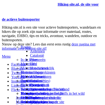
Hiking-site.nl, de site voor
de actieve buitensporter
Hiking-site.nl is een site voor actieve buitensporters, wandelaars en
hikers die op zoek zijn naar informatie over materiaal, routes,
navigatie, EHBO, tips en tricks, avontuur, wandelen, outdoor en
buitensporten.
Nieuw op deze site? Lees dan eerst eens rustig
deze pagina met
Routes
informatie over Hiking-site.nl!
Ardennen
Catalonië
Menu
In de kijker
Pyreneeën
Materialen
Eifel
Facebook
Materialen-nieuws
Hondvriendelijk
Bluesky
Materiaal-besprekingen
Bestemmingen
Twitter
Prikbord (forum)
Materiaal-ervaringen
Andorra
YouTube
Goodies (winacties)
Boekrecensies
Deze site
Catalonië
Instagram
Club Hiking-site.nl
Buitensportwinkels
Zweden
Over mij
LinkedIn
Schrijfblok-artikelen
Buitensportwinkels in Nederland
Paalkamperen
Adverteren op deze site
Flickr
Virtuele exposities
Buitensportwinkels in Belgié
Navigatie
Thema-artikelen
Summit-vlaggen en Buffs in het wild
Jouw Hiking-site.nl
Fotoalbums
Online buitensportwinkels
EHBO
Andorra
Linken naar deze site
Materialen: kiezen en kopen
Reisboekhandels
Verzorging
Buitensportvacatures
Catalonië
Wijzigingen aan de site