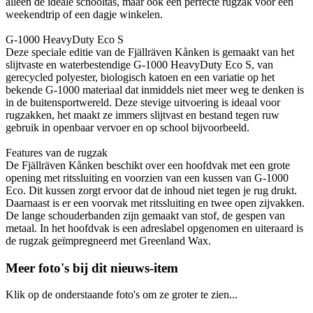
alleen de ideale schooltas, maar ook een perfecte rugzak voor een
weekendtrip of een dagje winkelen.
G-1000 HeavyDuty Eco S
Deze speciale editie van de Fjällräven Kånken is gemaakt van het
slijtvaste en waterbestendige G-1000 HeavyDuty Eco S, van
gerecycled polyester, biologisch katoen en een variatie op het
bekende G-1000 materiaal dat inmiddels niet meer weg te denken is
in de buitensportwereld. Deze stevige uitvoering is ideaal voor
rugzakken, het maakt ze immers slijtvast en bestand tegen ruw
gebruik in openbaar vervoer en op school bijvoorbeeld.
Features van de rugzak
De Fjällräven Kånken beschikt over een hoofdvak met een grote
opening met ritssluiting en voorzien van een kussen van G-1000
Eco. Dit kussen zorgt ervoor dat de inhoud niet tegen je rug drukt.
Daarnaast is er een voorvak met ritssluiting en twee open zijvakken.
De lange schouderbanden zijn gemaakt van stof, de gespen van
metaal. In het hoofdvak is een adreslabel opgenomen en uiteraard is
de rugzak geïmpregneerd met Greenland Wax.
Meer foto's bij dit nieuws-item
Klik op de onderstaande foto's om ze groter te zien...