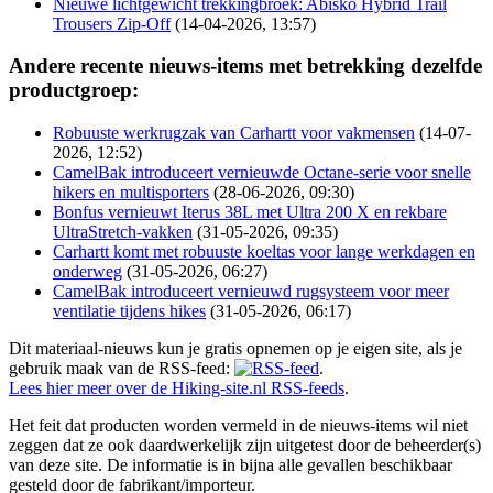
Nieuwe lichtgewicht trekkingbroek: Abisko Hybrid Trail
Trousers Zip-Off
(14-04-2026, 13:57)
Andere recente nieuws-items met betrekking dezelfde
productgroep:
Robuuste werkrugzak van Carhartt voor vakmensen
(14-07-
2026, 12:52)
CamelBak introduceert vernieuwde Octane-serie voor snelle
hikers en multisporters
(28-06-2026, 09:30)
Bonfus vernieuwt Iterus 38L met Ultra 200 X en rekbare
UltraStretch-vakken
(31-05-2026, 09:35)
Carhartt komt met robuuste koeltas voor lange werkdagen en
onderweg
(31-05-2026, 06:27)
CamelBak introduceert vernieuwd rugsysteem voor meer
ventilatie tijdens hikes
(31-05-2026, 06:17)
Dit materiaal-nieuws kun je gratis opnemen op je eigen site, als je
gebruik maak van de RSS-feed:
.
Lees hier meer over de Hiking-site.nl RSS-feeds
.
Het feit dat producten worden vermeld in de nieuws-items wil niet
zeggen dat ze ook daardwerkelijk zijn uitgetest door de beheerder(s)
van deze site. De informatie is in bijna alle gevallen beschikbaar
gesteld door de fabrikant/importeur.