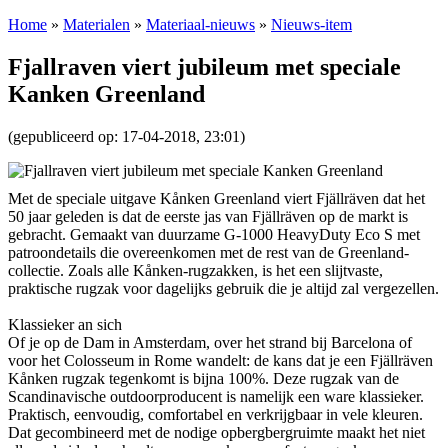
Home
»
Materialen
»
Materiaal-nieuws
»
Nieuws-item
Fjallraven viert jubileum met speciale
Kanken Greenland
(gepubliceerd op: 17-04-2018, 23:01)
Met de speciale uitgave Kånken Greenland viert Fjällräven dat het
50 jaar geleden is dat de eerste jas van Fjällräven op de markt is
gebracht. Gemaakt van duurzame G-1000 HeavyDuty Eco S met
patroondetails die overeenkomen met de rest van de Greenland-
collectie. Zoals alle Kånken-rugzakken, is het een slijtvaste,
praktische rugzak voor dagelijks gebruik die je altijd zal vergezellen.
Klassieker an sich
Of je op de Dam in Amsterdam, over het strand bij Barcelona of
voor het Colosseum in Rome wandelt: de kans dat je een Fjällräven
Kånken rugzak tegenkomt is bijna 100%. Deze rugzak van de
Scandinavische outdoorproducent is namelijk een ware klassieker.
Praktisch, eenvoudig, comfortabel en verkrijgbaar in vele kleuren.
Dat gecombineerd met de nodige opbergbergruimte maakt het niet