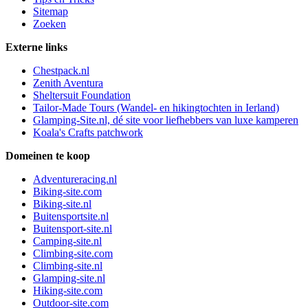
Sitemap
Zoeken
Externe links
Chestpack.nl
Zenith Aventura
Sheltersuit Foundation
Tailor-Made Tours (Wandel- en hikingtochten in Ierland)
Glamping-Site.nl, dé site voor liefhebbers van luxe kamperen
Koala's Crafts patchwork
Domeinen te koop
Adventureracing.nl
Biking-site.com
Biking-site.nl
Buitensportsite.nl
Buitensport-site.nl
Camping-site.nl
Climbing-site.com
Climbing-site.nl
Glamping-site.nl
Hiking-site.com
Outdoor-site.com