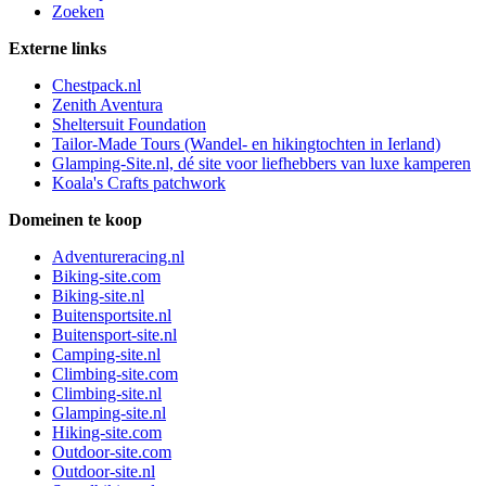
Zoeken
Externe links
Chestpack.nl
Zenith Aventura
Sheltersuit Foundation
Tailor-Made Tours (Wandel- en hikingtochten in Ierland)
Glamping-Site.nl, dé site voor liefhebbers van luxe kamperen
Koala's Crafts patchwork
Domeinen te koop
Adventureracing.nl
Biking-site.com
Biking-site.nl
Buitensportsite.nl
Buitensport-site.nl
Camping-site.nl
Climbing-site.com
Climbing-site.nl
Glamping-site.nl
Hiking-site.com
Outdoor-site.com
Outdoor-site.nl