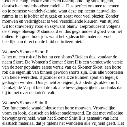
Lekker luchtig, lekker zomers en daarbij ook nog sneldrogend,
elastisch en onderhoudsvriendelijk. Dus perfect om mee te nemen
op je zomerse wandelvakantie, want deze top neemt nauwelijks
ruimte in in je koffer of rugzak en zorgt voor veel plezier. Zonder
mouwen en verkrijgbaar is veel verschillende kleuren, van stijlvol
wit tot strawberry-rood en skyward-blauw. Geproduceerd volgens
de strenge bluesign® standaard en dus gegarandeerd goed voor het
milieu. En goed boor jou, want het zijdezachte materiaal voelt
heerlijk aan direct op de huid en irriteert niet.
Women's Skomer Skort II
Is het nu een rok of is het nu een shorts? Beiden dus, vandaar de
naam Skort. De Women's Skomer Skort II is een vernieuwde versie
van de zeer populaire eerste versie van de Skomer Skort: een korte
rok die eigenlijk van binnen gewoon shorts zijn. Dus alle voordelen
van beide werelden. Bijzonder detail: ze kunnen apart en tegelijk
gedragen worden. Dus je hebt zo eigenlijk 3 kledingstukken in 1.
Dankzij de V-split biedt de rok alle bewegingsvrijheid, ondanks dat
hij tot net over de knieën valt.
Women's Skomer Shirt II
Een functionele wandelblouse met korte mouwen. Vrouwelijke
vorm en look, elastisch en lekker sneldrogend. En dat met volledige
bewegingsvrijheid, want het Skomer Shirt II is gemaakt van licht
elastisch materiaal dat je tijdens het wandelen alle vrijheid geeft. Het