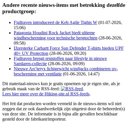
Andere recente nieuws-items met betrekking dezelfde
productgroep:
Fjallraven introduceert de Keb Agile Tights W
(01-07-2026,
15:06)
Patagonia Houdini Rock Jacket biedt ultieme
windbescherming voor technische bergtochten
(28-06-2026,
09:58)
IJzersterke Carhartt Force Sun Defender T-shirts bieden UPF
40+ UV Protection
(28-06-2026, 09:20)
Fjallraven brengt reststoffen naar lifestyle in nieuwe
Samlaren-collectie
(28-06-2026, 09:09)
Nieuwe Arc'teryx lichtgewicht windjacks combineren uv-
bescherming met ventilatie
(01-06-2026, 14:47)
Dit materiaal-nieuws kun je gratis opnemen op je eigen site, als je
gebruik maak van de RSS-feed:
.
Lees hier meer over de Hiking-site.nl RSS-feeds
.
Het feit dat producten worden vermeld in de nieuws-items wil niet
zeggen dat ze ook daardwerkelijk zijn uitgetest door de beheerder(s)
van deze site. De informatie is in bijna alle gevallen beschikbaar
gesteld door de fabrikant/importeur.