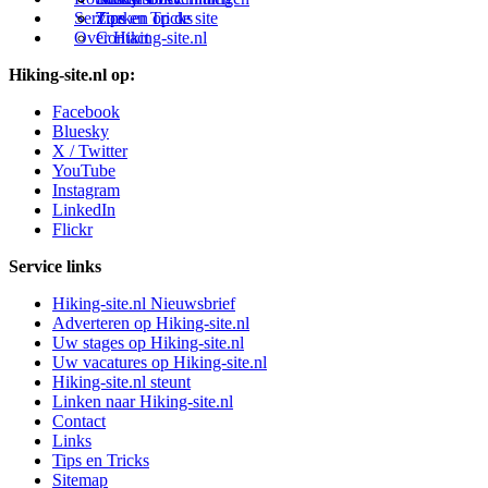
Service
Tips en Tricks
Zoeken op de site
Over Hiking-site.nl
Contact
Hiking-site.nl op:
Facebook
Bluesky
X / Twitter
YouTube
Instagram
LinkedIn
Flickr
Service links
Hiking-site.nl Nieuwsbrief
Adverteren op Hiking-site.nl
Uw stages op Hiking-site.nl
Uw vacatures op Hiking-site.nl
Hiking-site.nl steunt
Linken naar Hiking-site.nl
Contact
Links
Tips en Tricks
Sitemap