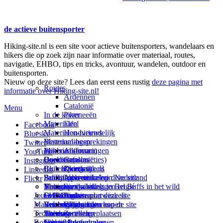
de actieve buitensporter
Hiking-site.nl is een site voor actieve buitensporters, wandelaars en
hikers die op zoek zijn naar informatie over materiaal, routes,
navigatie, EHBO, tips en tricks, avontuur, wandelen, outdoor en
buitensporten.
Nieuw op deze site? Lees dan eerst eens rustig
deze pagina met
Routes
informatie over Hiking-site.nl!
Ardennen
Catalonië
Menu
In de kijker
Pyreneeën
Materialen
Eifel
Facebook
Materialen-nieuws
Hondvriendelijk
Bluesky
Materiaal-besprekingen
Bestemmingen
Twitter
Prikbord (forum)
Materiaal-ervaringen
Andorra
YouTube
Goodies (winacties)
Boekrecensies
Deze site
Catalonië
Instagram
Club Hiking-site.nl
Buitensportwinkels
Zweden
Over mij
LinkedIn
Schrijfblok-artikelen
Buitensportwinkels in Nederland
Paalkamperen
Adverteren op deze site
Flickr
Virtuele exposities
Buitensportwinkels in Belgié
Navigatie
Thema-artikelen
Summit-vlaggen en Buffs in het wild
Jouw Hiking-site.nl
Fotoalbums
Online buitensportwinkels
EHBO
Andorra
Linken naar deze site
Materialen: kiezen en kopen
Reisboekhandels
Verzorging
Buitensportvacatures
Catalonië
Wijzigingen aan de site
Technieken
Thema-artikelen
Buitensportstageplaatsen
Sitemap
Zweden
Routes en Bestemmingen
Schrijfblokverhalen
Links
Nieuwsbrief