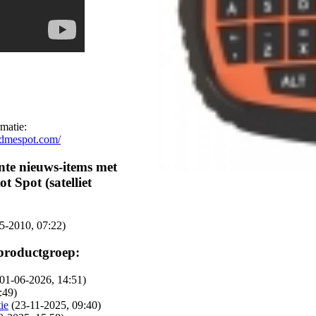
matie:
ndmespot.com/
nte nieuws-items met
t Spot (satelliet
5-2010, 07:22)
 productgroep:
(01-06-2026, 14:51)
:49)
ie
(23-11-2025, 09:40)