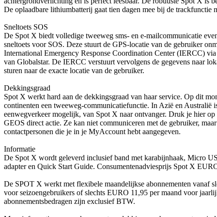
achtergrondverlichting en is perfect leesbaar. De robuuste Spot X is be
De oplaadbare lithiumbatterij gaat tien dagen mee bij de trackfunctie 
Sneltoets SOS
De Spot X biedt volledige tweeweg sms- en e-mailcommunicatie even
sneltoets voor SOS. Deze stuurt de GPS-locatie van de gebruiker on
International Emergency Response Coordination Center (IERCC) via h
van Globalstar. De IERCC verstuurt vervolgens de gegevens naar lok
sturen naar de exacte locatie van de gebruiker.
Dekkingsgraad
Spot X werkt hard aan de dekkingsgraad van haar service. Op dit mo
continenten een tweeweg-communicatiefunctie. In Azië en Australië i
eenwegverkeer mogelijk, van Spot X naar ontvanger. Druk je hier 
GEOS direct actie. Ze kan niet communiceren met de gebruiker, maar 
contactpersonen die je in je MyAccount hebt aangegeven.
Informatie
De Spot X wordt geleverd inclusief band met karabijnhaak, Micro US
adapter en Quick Start Guide. Consumentenadviesprijs Spot X EUR
De SPOT X werkt met flexibele maandelijkse abonnementen vanaf 
voor seizoengebruikers of slechts EURO 11,95 per maand voor jaarl
abonnementsbedragen zijn exclusief BTW.