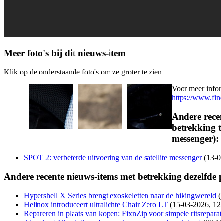
Meer foto's bij dit nieuws-item
Klik op de onderstaande foto's om ze groter te zien...
Voor meer infor
https://www.fi
Andere rece
betrekking to
messenger):
SPOT 2: verbeterde uitvoering van de satellite messenger
(13-0
Andere recente nieuws-items met betrekking dezelfde
Hypershell X Series brengt exoskeletten naar de hikingwereld
Helinox introduceert ultralichte Chair Zero LT
(15-03-2026, 12
Repareren in plaats van kopen: FixnZip voor simpele ritsreparat