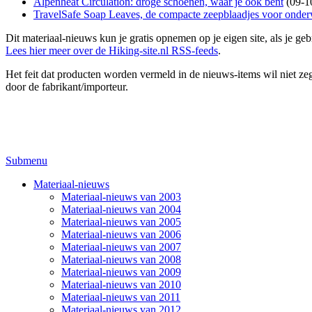
Alpenheat Circulation: droge schoenen, waar je ook bent
(09-1
TravelSafe Soap Leaves, de compacte zeepblaadjes voor onde
Dit materiaal-nieuws kun je gratis opnemen op je eigen site, als je 
Lees hier meer over de Hiking-site.nl RSS-feeds
.
Het feit dat producten worden vermeld in de nieuws-items wil niet zegg
door de fabrikant/importeur.
Submenu
Materiaal-nieuws
Materiaal-nieuws van 2003
Materiaal-nieuws van 2004
Materiaal-nieuws van 2005
Materiaal-nieuws van 2006
Materiaal-nieuws van 2007
Materiaal-nieuws van 2008
Materiaal-nieuws van 2009
Materiaal-nieuws van 2010
Materiaal-nieuws van 2011
Materiaal-nieuws van 2012