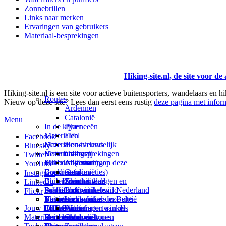
Zonnebrillen
Links naar merken
Ervaringen van gebruikers
Materiaal-besprekingen
Hiking-site.nl, de site voor de
Hiking-site.nl is een site voor actieve buitensporters, wandelaars en h
Routes
Nieuw op deze site? Lees dan eerst eens rustig
deze pagina met inform
Ardennen
Catalonië
Menu
In de kijker
Pyreneeën
Materialen
Eifel
Facebook
Materialen-nieuws
Deze site
Hondvriendelijk
Bluesky
Materiaal-besprekingen
Bestemmingen
Over mij
Twitter
Prikbord (forum)
Materiaal-ervaringen
Andorra
Adverteren op deze
YouTube
Goodies (winacties)
Boekrecensies
Catalonië
site
Instagram
Club Hiking-site.nl
Buitensportwinkels
Zweden
Summit-vlaggen en
LinkedIn
Schrijfblok-artikelen
Buitensportwinkels in Nederland
Paalkamperen
Buffs in het wild
Flickr
Virtuele exposities
Buitensportwinkels in Belgié
Navigatie
Thema-artikelen
Linken naar deze site
Jouw Hiking-site.nl
Fotoalbums
Online buitensportwinkels
EHBO
Andorra
Wijzigingen aan de
Materialen: kiezen en kopen
Reisboekhandels
Verzorging
Buitensportvacatures
Catalonië
site