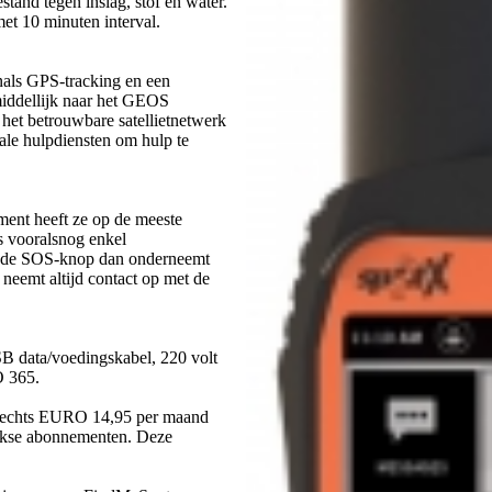
stand tegen inslag, stof en water.
met 10 minuten interval.
als GPS-tracking en een
middellijk naar het GEOS
et betrouwbare satellietnetwerk
ale hulpdiensten om hulp te
ment heeft ze op de meeste
s vooralsnog enkel
op de SOS-knop dan onderneemt
neemt altijd contact op met de
B data/voedingskabel, 220 volt
O 365.
slechts EURO 14,95 per maand
ijkse abonnementen. Deze