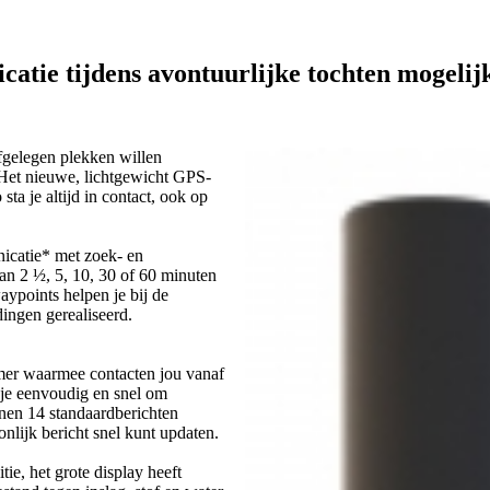
tie tijdens avontuurlijke tochten mogelij
fgelegen plekken willen
 Het nieuwe, lichtgewicht GPS-
sta je altijd in contact, ook op
icatie* met zoek- en
van 2 ½, 5, 10, 30 of 60 minuten
ypoints helpen je bij de
dingen gerealiseerd.
mmer waarmee contacten jou vanaf
 je eenvoudig en snel om
nen 14 standaardberichten
nlijk bericht snel kunt updaten.
ie, het grote display heeft