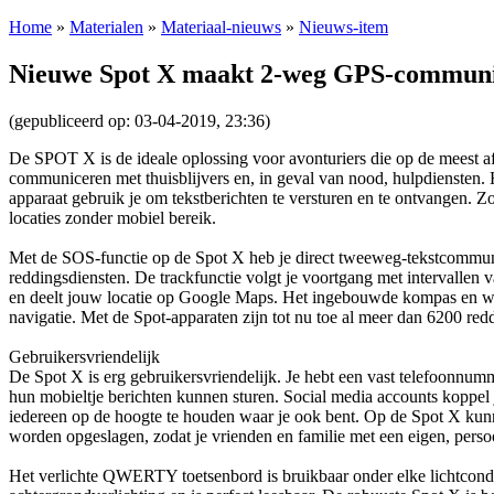
Home
»
Materialen
»
Materiaal-nieuws
»
Nieuws-item
Nieuwe Spot X maakt 2-weg GPS-communica
(gepubliceerd op: 03-04-2019, 23:36)
De SPOT X is de ideale oplossing voor avonturiers die op de meest a
communiceren met thuisblijvers en, in geval van nood, hulpdiensten.
apparaat gebruik je om tekstberichten te versturen en te ontvangen. Zo 
locaties zonder mobiel bereik.
Met de SOS-functie op de Spot X heb je direct tweeweg-tekstcommun
reddingsdiensten. De trackfunctie volgt je voortgang met intervallen 
en deelt jouw locatie op Google Maps. Het ingebouwde kompas en wa
navigatie. Met de Spot-apparaten zijn tot nu toe al meer dan 6200 red
Gebruikersvriendelijk
De Spot X is erg gebruikersvriendelijk. Je hebt een vast telefoonnu
hun mobieltje berichten kunnen sturen. Social media accounts koppel
iedereen op de hoogte te houden waar je ook bent. Op de Spot X kun
worden opgeslagen, zodat je vrienden en familie met een eigen, persoo
Het verlichte QWERTY toetsenbord is bruikbaar onder elke lichtcondit