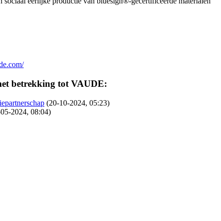
 sociaal eerlijke productie van bluesign®-gecertificeerde materialen
de.com/
met betrekking tot VAUDE:
iepartnerschap
(20-10-2024, 05:23)
-05-2024, 08:04)