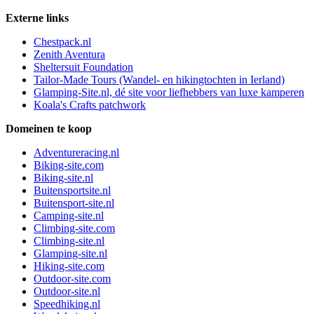
Externe links
Chestpack.nl
Zenith Aventura
Sheltersuit Foundation
Tailor-Made Tours (Wandel- en hikingtochten in Ierland)
Glamping-Site.nl, dé site voor liefhebbers van luxe kamperen
Koala's Crafts patchwork
Domeinen te koop
Adventureracing.nl
Biking-site.com
Biking-site.nl
Buitensportsite.nl
Buitensport-site.nl
Camping-site.nl
Climbing-site.com
Climbing-site.nl
Glamping-site.nl
Hiking-site.com
Outdoor-site.com
Outdoor-site.nl
Speedhiking.nl