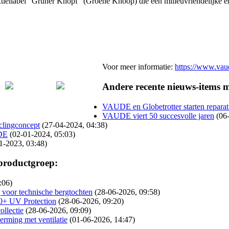
extiellabel "Grüner Knopf" (Groene Knoop) die een milieuvriendelijke en
Voor meer informatie:
https://www.vau
Andere recente nieuws-items 
VAUDE en Globetrotter starten reparat
VAUDE viert 50 succesvolle jaren
(06
lingconcept
(27-04-2024, 04:38)
UDE
(02-01-2024, 05:03)
1-2023, 03:48)
 productgroep:
:06)
 voor technische bergtochten
(28-06-2026, 09:58)
40+ UV Protection
(28-06-2026, 09:20)
ollectie
(28-06-2026, 09:09)
rming met ventilatie
(01-06-2026, 14:47)