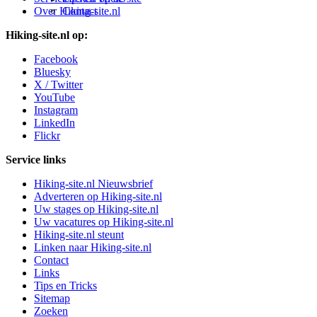
Over Hiking-site.nl
Contact
Hiking-site.nl op:
Facebook
Bluesky
X / Twitter
YouTube
Instagram
LinkedIn
Flickr
Service links
Hiking-site.nl Nieuwsbrief
Adverteren op Hiking-site.nl
Uw stages op Hiking-site.nl
Uw vacatures op Hiking-site.nl
Hiking-site.nl steunt
Linken naar Hiking-site.nl
Contact
Links
Tips en Tricks
Sitemap
Zoeken