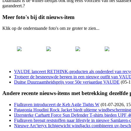
Daarnaast is de winter-fietsjas ook nog eens voorzien van het staatst
garandeert.?
Meer foto's bij dit nieuws-item
Klik op de onderstaande foto's om ze groter te zien...
VAUDE lanceert RETHINK-producten als onderdeel van recyc
Trotseer de besneeuwde bergen in een nieuwe outfit van VA
Duitse Duurzaamheidsprijs voor 50e verjaardag VAUDE
(05-1
Andere recente nieuws-items met betrekking dezelfde
Fjallraven introduceert de Keb Agile Tights W
(01-07-2026, 15
Patagonia Houdini Rock Jacket biedt ultieme windbescherming
IJzersterke Carhartt Force Sun Defender T-shirts bieden UPF 
Fjallraven brengt reststoffen naar lifestyle in nieuwe Samlaren-c
Nieuwe Arc'teryx lichtgewicht windjacks combineren uv-besche