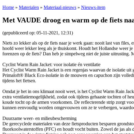
Home
»
Materialen
»
Materiaal-nieuws
»
Nieuws-item
Met VAUDE droog en warm op de fiets naar
(gepubliceerd op: 05-11-2021, 12:31)
Niets zo lekker als op de fiets naar je werk gaan: nooit last van files,
hoofd weer lekker leeg als je thuiskomt. Houdt het Hollandse weer je 
forenzen op de fiets? Dan heb je simpelweg niet de juiste uitrusting
Cyclist Warm Rain Jacket: voor isolatie én ventilatie
Het Cyclist Warm Rain Jacket is een regenjas waarvan de isolatie uit 
Primaloft® Black Eco-isolatie in de mouwen en capuchon zijn volled
tijdens het fietsen.
Omdat je het in ons klimaat nooit weet, is het Cyclist Warm Rain Jac
extra ventilatiemogelijkheid, zodat ook tijdens gehaaste tochten of h
koude tocht op de armen voorkomen. De reflecterende strip zorgt voo
kunnen eenvoudig worden omgevouwen om ze te verbergen, waardoor de 
Duurzame weer- en milieubescherming
De gerecyclede materialen van deze fietsproducten besparen grondst
fluorkoolwaterstoffen (PFC) en houdt vocht buiten. Zowel de jas als 