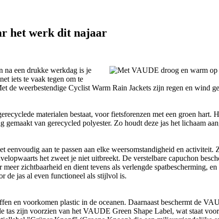
 het werk dit najaar
 en na een drukke werkdag is je
net iets te vaak tegen om te
. Met de weerbestendige Cyclist Warm Rain Jackets zijn regen en wind ge
gerecyclede materialen bestaat, voor fietsforenzen met een groen hart. 
ig gemaakt van gerecycled polyester. Zo houdt deze jas het lichaam aa
ket eenvoudig aan te passen aan elke weersomstandigheid en activiteit.
euvelopwaarts het zweet je niet uitbreekt. De verstelbare capuchon besc
r meer zichtbaarheid en dient tevens als verlengde spatbescherming, en
jas al even functioneel als stijlvol is.
offen en voorkomen plastic in de oceanen. Daarnaast beschermt de VA
de tas zijn voorzien van het VAUDE Green Shape Label, wat staat voor 