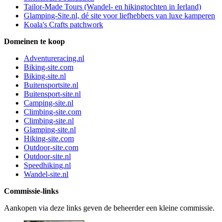
Tailor-Made Tours (Wandel- en hikingtochten in Ierland)
Glamping-Site.nl, dé site voor liefhebbers van luxe kamperen
Koala's Crafts patchwork
Domeinen te koop
Adventureracing.nl
Biking-site.com
Biking-site.nl
Buitensportsite.nl
Buitensport-site.nl
Camping-site.nl
Climbing-site.com
Climbing-site.nl
Glamping-site.nl
Hiking-site.com
Outdoor-site.com
Outdoor-site.nl
Speedhiking.nl
Wandel-site.nl
Commissie-links
Aankopen via deze links geven de beheerder een kleine commissie.