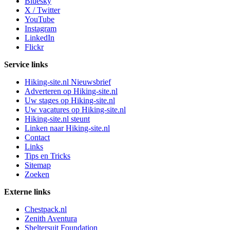
Bluesky
X / Twitter
YouTube
Instagram
LinkedIn
Flickr
Service links
Hiking-site.nl Nieuwsbrief
Adverteren op Hiking-site.nl
Uw stages op Hiking-site.nl
Uw vacatures op Hiking-site.nl
Hiking-site.nl steunt
Linken naar Hiking-site.nl
Contact
Links
Tips en Tricks
Sitemap
Zoeken
Externe links
Chestpack.nl
Zenith Aventura
Sheltersuit Foundation