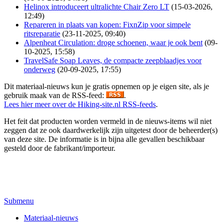
Helinox introduceert ultralichte Chair Zero LT
(15-03-2026,
12:49)
Repareren in plaats van kopen: FixnZip voor simpele
ritsreparatie
(23-11-2025, 09:40)
Alpenheat Circulation: droge schoenen, waar je ook bent
(09-
10-2025, 15:58)
TravelSafe Soap Leaves, de compacte zeepblaadjes voor
onderweg
(20-09-2025, 17:55)
Dit materiaal-nieuws kun je gratis opnemen op je eigen site, als je
gebruik maak van de RSS-feed:
.
Lees hier meer over de Hiking-site.nl RSS-feeds
.
Het feit dat producten worden vermeld in de nieuws-items wil niet
zeggen dat ze ook daardwerkelijk zijn uitgetest door de beheerder(s)
van deze site. De informatie is in bijna alle gevallen beschikbaar
gesteld door de fabrikant/importeur.
Submenu
Materiaal-nieuws