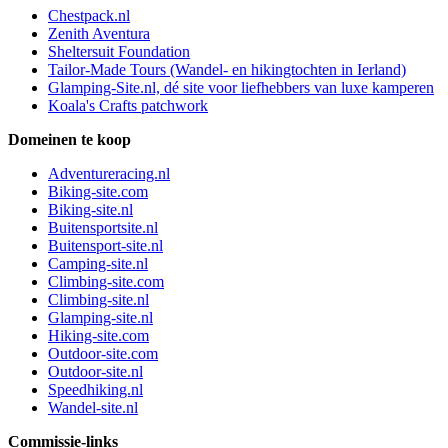
Chestpack.nl
Zenith Aventura
Sheltersuit Foundation
Tailor-Made Tours (Wandel- en hikingtochten in Ierland)
Glamping-Site.nl, dé site voor liefhebbers van luxe kamperen
Koala's Crafts patchwork
Domeinen te koop
Adventureracing.nl
Biking-site.com
Biking-site.nl
Buitensportsite.nl
Buitensport-site.nl
Camping-site.nl
Climbing-site.com
Climbing-site.nl
Glamping-site.nl
Hiking-site.com
Outdoor-site.com
Outdoor-site.nl
Speedhiking.nl
Wandel-site.nl
Commissie-links