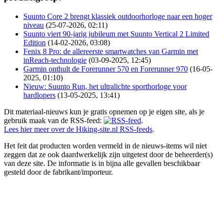
Suunto Core 2 brengt klassiek outdoorhorloge naar een hoger
niveau
(25-07-2026, 02:11)
Suunto viert 90-jarig jubileum met Suunto Vertical 2 Limited
Edition
(14-02-2026, 03:08)
Fenix 8 Pro: de allereerste smartwatches van Garmin met
inReach-technologie
(03-09-2025, 12:45)
Garmin onthult de Forerunner 570 en Forerunner 970
(16-05-
2025, 01:10)
Nieuw: Suunto Run, het ultralichte sporthorloge voor
hardlopers
(13-05-2025, 13:41)
Dit materiaal-nieuws kun je gratis opnemen op je eigen site, als je
gebruik maak van de RSS-feed:
.
Lees hier meer over de Hiking-site.nl RSS-feeds
.
Het feit dat producten worden vermeld in de nieuws-items wil niet
zeggen dat ze ook daardwerkelijk zijn uitgetest door de beheerder(s)
van deze site. De informatie is in bijna alle gevallen beschikbaar
gesteld door de fabrikant/importeur.