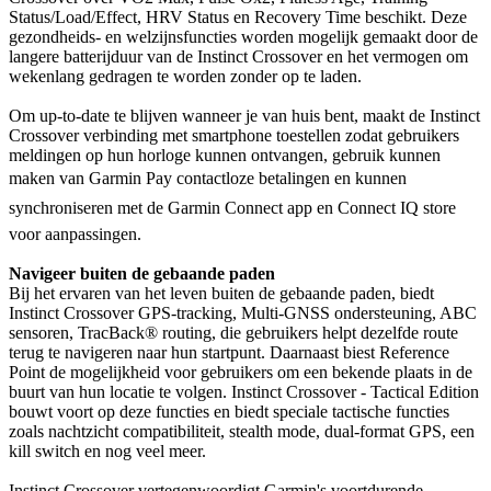
Status/Load/Effect, HRV Status en Recovery Time beschikt. Deze
gezondheids- en welzijnsfuncties worden mogelijk gemaakt door de
langere batterijduur van de Instinct Crossover en het vermogen om
wekenlang gedragen te worden zonder op te laden.
Om up-to-date te blijven wanneer je van huis bent, maakt de Instinct
Crossover verbinding met smartphone toestellen zodat gebruikers
meldingen op hun horloge kunnen ontvangen, gebruik kunnen
maken van Garmin Pay contactloze betalingen en kunnen
synchroniseren met de Garmin Connect app en Connect IQ store
voor aanpassingen.
Navigeer buiten de gebaande paden
Bij het ervaren van het leven buiten de gebaande paden, biedt
Instinct Crossover GPS-tracking, Multi-GNSS ondersteuning, ABC
sensoren, TracBack® routing, die gebruikers helpt dezelfde route
terug te navigeren naar hun startpunt. Daarnaast biest Reference
Point de mogelijkheid voor gebruikers om een bekende plaats in de
buurt van hun locatie te volgen. Instinct Crossover - Tactical Edition
bouwt voort op deze functies en biedt speciale tactische functies
zoals nachtzicht compatibiliteit, stealth mode, dual-format GPS, een
kill switch en nog veel meer.
Instinct Crossover vertegenwoordigt Garmin's voortdurende