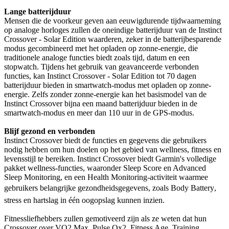
Lange batterijduur
Mensen die de voorkeur geven aan eeuwigdurende tijdwaarneming
op analoge horloges zullen de oneindige batterijduur van de Instinct
Crossover - Solar Edition waarderen, zeker in de batterijbesparende
modus gecombineerd met het opladen op zonne-energie, die
traditionele analoge functies biedt zoals tijd, datum en een
stopwatch. Tijdens het gebruik van geavanceerde verbonden
functies, kan Instinct Crossover - Solar Edition tot 70 dagen
batterijduur bieden in smartwatch-modus met opladen op zonne-
energie. Zelfs zonder zonne-energie kan het basismodel van de
Instinct Crossover bijna een maand batterijduur bieden in de
smartwatch-modus en meer dan 110 uur in de GPS-modus.
Blijf gezond en verbonden
Instinct Crossover biedt de functies en gegevens die gebruikers
nodig hebben om hun doelen op het gebied van wellness, fitness en
levensstijl te bereiken. Instinct Crossover biedt Garmin's volledige
pakket wellness-functies, waaronder Sleep Score en Advanced
Sleep Monitoring, en een Health Monitoring-activiteit waarmee
gebruikers belangrijke gezondheidsgegevens, zoals Body Battery,
stress en hartslag in één oogopslag kunnen inzien.
Fitnessliefhebbers zullen gemotiveerd zijn als ze weten dat hun
Crossover over VO2 Max, Pulse Ox2, Fitness Age, Training