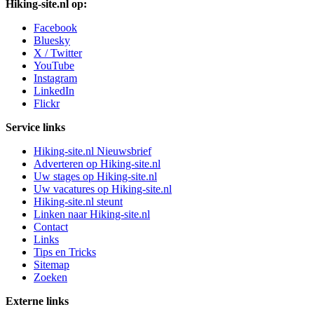
Hiking-site.nl op:
Facebook
Bluesky
X / Twitter
YouTube
Instagram
LinkedIn
Flickr
Service links
Hiking-site.nl Nieuwsbrief
Adverteren op Hiking-site.nl
Uw stages op Hiking-site.nl
Uw vacatures op Hiking-site.nl
Hiking-site.nl steunt
Linken naar Hiking-site.nl
Contact
Links
Tips en Tricks
Sitemap
Zoeken
Externe links