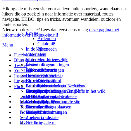
Hiking-site.nl is een site voor actieve buitensporters, wandelaars en
hikers die op zoek zijn naar informatie over materiaal, routes,
navigatie, EHBO, tips en tricks, avontuur, wandelen, outdoor en
buitensporten.
Nieuw op deze site? Lees dan eerst eens rustig
deze pagina met
Routes
informatie over Hiking-site.nl!
Ardennen
Catalonië
Menu
In de kijker
Pyreneeën
Materialen
Eifel
Facebook
Materialen-nieuws
Hondvriendelijk
Bluesky
Materiaal-besprekingen
Bestemmingen
Twitter
Prikbord (forum)
Materiaal-ervaringen
Andorra
YouTube
Goodies (winacties)
Boekrecensies
Deze site
Catalonië
Instagram
Club Hiking-site.nl
Buitensportwinkels
Zweden
Over mij
LinkedIn
Schrijfblok-artikelen
Buitensportwinkels in Nederland
Paalkamperen
Adverteren op deze site
Flickr
Virtuele exposities
Buitensportwinkels in Belgié
Navigatie
Thema-artikelen
Summit-vlaggen en Buffs in het wild
Jouw Hiking-site.nl
Fotoalbums
Online buitensportwinkels
EHBO
Andorra
Linken naar deze site
Materialen: kiezen en kopen
Reisboekhandels
Verzorging
Buitensportvacatures
Catalonië
Wijzigingen aan de site
Technieken
Thema-artikelen
Buitensportstageplaatsen
Sitemap
Zweden
Routes en Bestemmingen
Schrijfblokverhalen
Links
Nieuwsbrief
Service
Tips en Tricks
Zoeken op de site
Over Hiking-site.nl
Contact