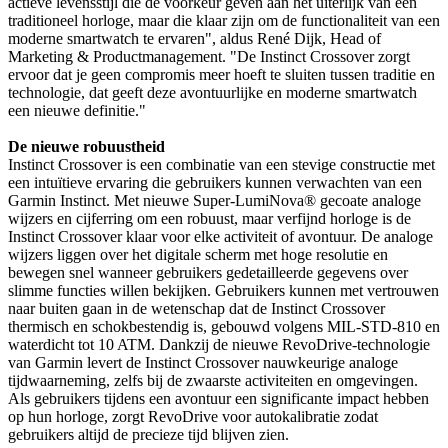
actieve levensstijl die de voorkeur geven aan het uiterlijk van een
traditioneel horloge, maar die klaar zijn om de functionaliteit van een
moderne smartwatch te ervaren", aldus René Dijk, Head of
Marketing & Productmanagement. "De Instinct Crossover zorgt
ervoor dat je geen compromis meer hoeft te sluiten tussen traditie en
technologie, dat geeft deze avontuurlijke en moderne smartwatch
een nieuwe definitie."
De nieuwe robuustheid
Instinct Crossover is een combinatie van een stevige constructie met
een intuïtieve ervaring die gebruikers kunnen verwachten van een
Garmin Instinct. Met nieuwe Super-LumiNova® gecoate analoge
wijzers en cijferring om een robuust, maar verfijnd horloge is de
Instinct Crossover klaar voor elke activiteit of avontuur. De analoge
wijzers liggen over het digitale scherm met hoge resolutie en
bewegen snel wanneer gebruikers gedetailleerde gegevens over
slimme functies willen bekijken. Gebruikers kunnen met vertrouwen
naar buiten gaan in de wetenschap dat de Instinct Crossover
thermisch en schokbestendig is, gebouwd volgens MIL-STD-810 en
waterdicht tot 10 ATM. Dankzij de nieuwe RevoDrive-technologie
van Garmin levert de Instinct Crossover nauwkeurige analoge
tijdwaarneming, zelfs bij de zwaarste activiteiten en omgevingen.
Als gebruikers tijdens een avontuur een significante impact hebben
op hun horloge, zorgt RevoDrive voor autokalibratie zodat
gebruikers altijd de precieze tijd blijven zien.