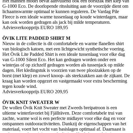
Het mannen model bevat aanvullend ook een borstzak met klep van
G-1000 Eco. De doorlopende ritssluiting aan de voorzijde dient om
lichaamswarmte optimaal te kunnen reguleren. De Vardag Pile
Fleece is een ideale warme tussenlaag op koude winterdagen, maar
kan ook worden gedragen als jack bij milde temperaturen.
Adviesverkoopprijs EURO 189,95
ÖVIK LITE PADDED SHIRT M
Nieuw in de collectie is dit comfortabele en warme flanellen shirt
van biologisch katoen, met een lichtgewicht synthetische voering.
Het Övik Lite Padded Shirt is een ideale tussenlaag voor elke dag
van G-1000 Silent Eco. Het kan gedragen worden onder een
winterjas of op zichzelf gedragen worden als tussenjack op milde
dagen. Het kledingstuk is voorzien van twee plooizakken op de
borst (met klep) en zowel knoop- als steekzakken aan de zijkant. De
kraag kan worden opgezet en vastgemaakt voor extra bescherming
tegen koude wind.
Adviesverkoopprijs EURO 209,95
ÖVIK KNIT SWEATER W
De wollen Övik Knit Sweater met Zweeds breipatroon is een
ultieme winterfavoriet bij Fjällräven. Deze comfortabele trui van
zachte, warme wol is een perfecte midlayer voor elke dag en voor
ontspannen outdooractiviteiten. Dankzij de eigenschappen van het
materiaal, voert het vocht van basislagen optimaal af. Daarnaast is