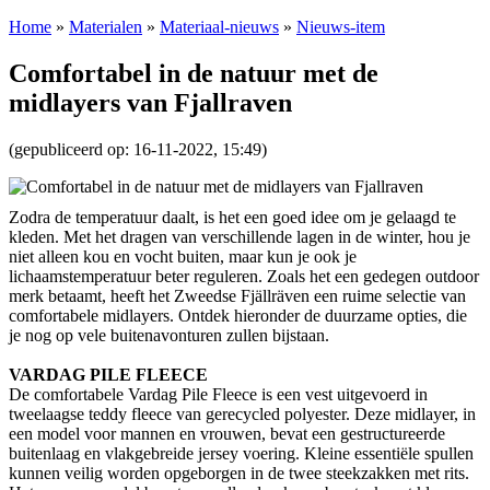
Home
»
Materialen
»
Materiaal-nieuws
»
Nieuws-item
Comfortabel in de natuur met de
midlayers van Fjallraven
(gepubliceerd op: 16-11-2022, 15:49)
Zodra de temperatuur daalt, is het een goed idee om je gelaagd te
kleden. Met het dragen van verschillende lagen in de winter, hou je
niet alleen kou en vocht buiten, maar kun je ook je
lichaamstemperatuur beter reguleren. Zoals het een gedegen outdoor
merk betaamt, heeft het Zweedse Fjällräven een ruime selectie van
comfortabele midlayers. Ontdek hieronder de duurzame opties, die
je nog op vele buitenavonturen zullen bijstaan.
VARDAG PILE FLEECE
De comfortabele Vardag Pile Fleece is een vest uitgevoerd in
tweelaagse teddy fleece van gerecycled polyester. Deze midlayer, in
een model voor mannen en vrouwen, bevat een gestructureerde
buitenlaag en vlakgebreide jersey voering. Kleine essentiële spullen
kunnen veilig worden opgeborgen in de twee steekzakken met rits.