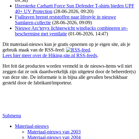
09:58)
IJzersterke Carhartt Force Sun Defender T-shirts bieden UPF
40+ UV Protection
(28-06-2026, 09:20)
Fjallraven brengt reststoffen naar lifestyle in nieuwe
Samlaren-collectie
(28-06-2026, 09:09)
Nieuwe Arc'teryx lichtgewicht windjacks combineren uv-
bescherming met ventilatie
(01-06-2026, 14:47)
Dit materiaal-nieuws kun je gratis opnemen op je eigen site, als je
gebruik maak van de RSS-feed:
.
Lees hier meer over de Hiking-site.nl RSS-feeds
.
Het feit dat producten worden vermeld in de nieuws-items wil niet
zeggen dat ze ook daardwerkelijk zijn uitgetest door de beheerder(s)
van deze site. De informatie is in bijna alle gevallen beschikbaar
gesteld door de fabrikant/importeur.
Submenu
Materiaal-nieuws
Materiaal-nieuws van 2003
Materiaal-nieuws van 2004