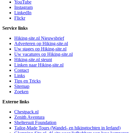
YouTube
Instagram
LinkedIn
Flickr
Service links
Hiking-site.nl Nieuwsbrief
Adverteren op Hiking-site.nl
Uw stages op Hiking-site.nl
Uw vacatures op Hiking-site.nl
Hiking-site.nl steunt
Linken naar Hiking-site.nl
Contact
Links
Tips en Tricks
Sitemap
Zoeken
Externe links
Chestpack.nl
Zenith Aventura
Sheltersuit Foundation
Tailor-Made Tours (Wandel- en hikingtochten in Ierland)