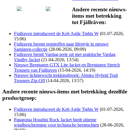
Andere recente nieuws-
items met betrekking
tot Fjällräven:
Fjallraven introduceert de Keb Agile Tights W
(01-07-2026,
15:06)
Fjallraven brengt reststoffen naar lifestyle in nieuwe
Samlaren-collectie
(28-06-2026, 09:09)
Fjallraven breidt Vardag-serie uit met praktische Vardag
Vindby Jacket
(21-04-2026, 13:54)
Nieuwe Bergtagen GTX Lite Jacket en Bergtagen Stretch
Trousers van Fjallraven
(15-04-2026, 14:19)
Nieuwe lichtgewicht trekkingbroek: Abisko Hybrid Trail
Trousers Zip-Off
(14-04-2026, 13:57)
Andere recente nieuws-items met betrekking dezelfde
productgroep:
Fjallraven introduceert de Keb Agile Tights W
(01-07-2026,
15:06)
Patagonia Houdini Rock Jacket biedt ultieme
windbescherming voor technische bergtochten
(28-06-2026,