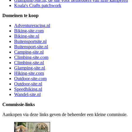
Glamping-Site.nl, dé site voor liefhebbers van luxe kamperen
Koala's Crafts patchwork
Domeinen te koop
Adventureracing.nl
Biking-site.com
Biking-site.nl
Buitensportsite.nl
Buitensport-site.nl
Camping-site.nl
Climbing-site.com
Climbing-site.nl
Glamping-site.nl
Hiking-site.com
Outdoor-site.com
Outdoor-site.nl
Speedhiking.nl
Wandel-site.nl
Commissie-links
Aankopen via deze links geven de beheerder een kleine commissie.