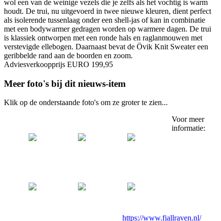
wol een van de weinige vezels die je zelfs als het vochtig is warm
houdt. De trui, nu uitgevoerd in twee nieuwe kleuren, dient perfect
als isolerende tussenlaag onder een shell-jas of kan in combinatie
met een bodywarmer gedragen worden op warmere dagen. De trui
is klassiek ontworpen met een ronde hals en raglanmouwen met
verstevigde ellebogen. Daarnaast bevat de Övik Knit Sweater een
geribbelde rand aan de boorden en zoom.
Adviesverkoopprijs EURO 199,95
Meer foto's bij dit nieuws-item
Klik op de onderstaande foto's om ze groter te zien...
Voor meer
informatie:
https://www.fjallraven.nl/