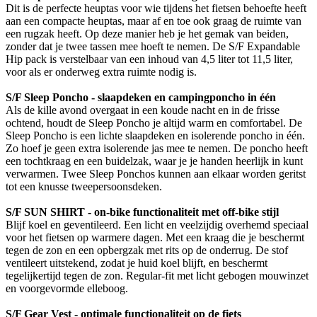
Dit is de perfecte heuptas voor wie tijdens het fietsen behoefte heeft
aan een compacte heuptas, maar af en toe ook graag de ruimte van
een rugzak heeft. Op deze manier heb je het gemak van beiden,
zonder dat je twee tassen mee hoeft te nemen. De S/F Expandable
Hip pack is verstelbaar van een inhoud van 4,5 liter tot 11,5 liter,
voor als er onderweg extra ruimte nodig is.
S/F Sleep Poncho - slaapdeken en campingponcho in één
Als de kille avond overgaat in een koude nacht en in de frisse
ochtend, houdt de Sleep Poncho je altijd warm en comfortabel. De
Sleep Poncho is een lichte slaapdeken en isolerende poncho in één.
Zo hoef je geen extra isolerende jas mee te nemen. De poncho heeft
een tochtkraag en een buidelzak, waar je je handen heerlijk in kunt
verwarmen. Twee Sleep Ponchos kunnen aan elkaar worden geritst
tot een knusse tweepersoonsdeken.
S/F SUN SHIRT - on-bike functionaliteit met off-bike stijl
Blijf koel en geventileerd. Een licht en veelzijdig overhemd speciaal
voor het fietsen op warmere dagen. Met een kraag die je beschermt
tegen de zon en een opbergzak met rits op de onderrug. De stof
ventileert uitstekend, zodat je huid koel blijft, en beschermt
tegelijkertijd tegen de zon. Regular-fit met licht gebogen mouwinzet
en voorgevormde elleboog.
S/F Gear Vest - optimale functionaliteit op de fiets