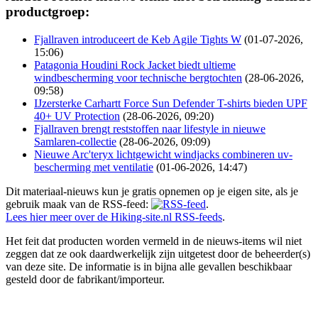
productgroep:
Fjallraven introduceert de Keb Agile Tights W
(01-07-2026,
15:06)
Patagonia Houdini Rock Jacket biedt ultieme
windbescherming voor technische bergtochten
(28-06-2026,
09:58)
IJzersterke Carhartt Force Sun Defender T-shirts bieden UPF
40+ UV Protection
(28-06-2026, 09:20)
Fjallraven brengt reststoffen naar lifestyle in nieuwe
Samlaren-collectie
(28-06-2026, 09:09)
Nieuwe Arc'teryx lichtgewicht windjacks combineren uv-
bescherming met ventilatie
(01-06-2026, 14:47)
Dit materiaal-nieuws kun je gratis opnemen op je eigen site, als je
gebruik maak van de RSS-feed:
.
Lees hier meer over de Hiking-site.nl RSS-feeds
.
Het feit dat producten worden vermeld in de nieuws-items wil niet
zeggen dat ze ook daardwerkelijk zijn uitgetest door de beheerder(s)
van deze site. De informatie is in bijna alle gevallen beschikbaar
gesteld door de fabrikant/importeur.