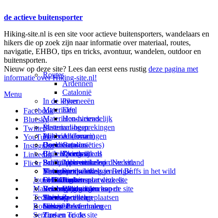
de actieve buitensporter
Hiking-site.nl is een site voor actieve buitensporters, wandelaars en
hikers die op zoek zijn naar informatie over materiaal, routes,
navigatie, EHBO, tips en tricks, avontuur, wandelen, outdoor en
buitensporten.
Nieuw op deze site? Lees dan eerst eens rustig
deze pagina met
Routes
informatie over Hiking-site.nl!
Ardennen
Catalonië
Menu
In de kijker
Pyreneeën
Materialen
Eifel
Facebook
Materialen-nieuws
Hondvriendelijk
Bluesky
Materiaal-besprekingen
Bestemmingen
Twitter
Prikbord (forum)
Materiaal-ervaringen
Andorra
YouTube
Goodies (winacties)
Boekrecensies
Deze site
Catalonië
Instagram
Club Hiking-site.nl
Buitensportwinkels
Zweden
Over mij
LinkedIn
Schrijfblok-artikelen
Buitensportwinkels in Nederland
Paalkamperen
Adverteren op deze site
Flickr
Virtuele exposities
Buitensportwinkels in Belgié
Navigatie
Thema-artikelen
Summit-vlaggen en Buffs in het wild
Jouw Hiking-site.nl
Fotoalbums
Online buitensportwinkels
EHBO
Andorra
Linken naar deze site
Materialen: kiezen en kopen
Reisboekhandels
Verzorging
Buitensportvacatures
Catalonië
Wijzigingen aan de site
Technieken
Thema-artikelen
Buitensportstageplaatsen
Sitemap
Zweden
Routes en Bestemmingen
Schrijfblokverhalen
Links
Nieuwsbrief
Service
Tips en Tricks
Zoeken op de site