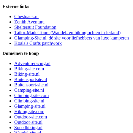
Externe links
Chestpack.nl
Zenith Aventura
Sheltersuit Foundation
Tailor-Made Tours (Wandel- en hikingtochten in Ierland)
Glamping-Site.nl, dé site voor liefhebbers van luxe kamperen
Koala's Crafts patchwork
Domeinen te koop
Adventureracing.nl
Biking-site.com
Biking-site.nl
Buitensportsite.nl
Buitensport-site.nl
Camping-site.nl
Climbing-site.com
Climbing-site.nl
Glamping-site.nl
Hiking-site.com
Outdoor-site.com
Outdoor-site.nl
Speedhiking.nl
Wandel-site.nl