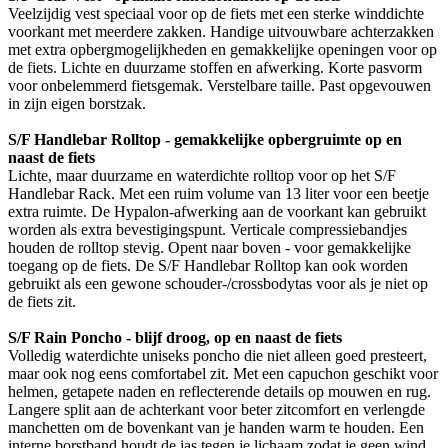
Veelzijdig vest speciaal voor op de fiets met een sterke winddichte
voorkant met meerdere zakken. Handige uitvouwbare achterzakken
met extra opbergmogelijkheden en gemakkelijke openingen voor op
de fiets. Lichte en duurzame stoffen en afwerking. Korte pasvorm
voor onbelemmerd fietsgemak. Verstelbare taille. Past opgevouwen
in zijn eigen borstzak.
S/F Handlebar Rolltop - gemakkelijke opbergruimte op en
naast de fiets
Lichte, maar duurzame en waterdichte rolltop voor op het S/F
Handlebar Rack. Met een ruim volume van 13 liter voor een beetje
extra ruimte. De Hypalon-afwerking aan de voorkant kan gebruikt
worden als extra bevestigingspunt. Verticale compressiebandjes
houden de rolltop stevig. Opent naar boven - voor gemakkelijke
toegang op de fiets. De S/F Handlebar Rolltop kan ook worden
gebruikt als een gewone schouder-/crossbodytas voor als je niet op
de fiets zit.
S/F Rain Poncho - blijf droog, op en naast de fiets
Volledig waterdichte uniseks poncho die niet alleen goed presteert,
maar ook nog eens comfortabel zit. Met een capuchon geschikt voor
helmen, getapete naden en reflecterende details op mouwen en rug.
Langere split aan de achterkant voor beter zitcomfort en verlengde
manchetten om de bovenkant van je handen warm te houden. Een
interne borstband houdt de jas tegen je lichaam zodat je geen wind