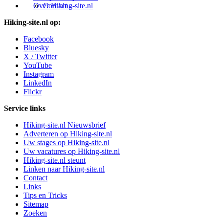
Over Hiking-site.nl
Contact
Hiking-site.nl op:
Facebook
Bluesky
X / Twitter
YouTube
Instagram
LinkedIn
Flickr
Service links
Hiking-site.nl Nieuwsbrief
Adverteren op Hiking-site.nl
Uw stages op Hiking-site.nl
Uw vacatures op Hiking-site.nl
Hiking-site.nl steunt
Linken naar Hiking-site.nl
Contact
Links
Tips en Tricks
Sitemap
Zoeken