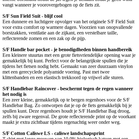
vangt wanneer je voorovergebogen op de fiets zit.
S/F Sun Field Suit - blijf cool
Een dunnere en luchtigere opvolger van het originele S/F Field Suit
voor extra comfort op warmere dagen. Voorzien van onopvallende
borstzakken, ventilatie aan de zijkant, een verstelbare taille,
reflecterende zomen en een zak op de pijp.
S/F Handle bar pocket - je benodigdheden binnen handbereik
Een kleinere stuurtas met een grote fietsvriendelijke opening waar je
gemakkelijk bij kunt. Perfect voor de belangrijkste spullen die je
tijdens het fietsen nodig hebt. Gemaakt van zeer duurzaam vinylon
met een gerecyclede polyamide voering. Past met twee
klittenbanden en een elastisch trekkoord op vrijwel alle sturen.
S/F Handlebar Raincover - beschermt tegen de regen wanneer
het nodig is
Een zeer kleine, gemakkelijk op te bergen regenhoes voor de S/F
Handlebar Bag. Zo ontworpen dat je op de fiets gemakkelijk bij je
spullen kunt. Deze regenhoes houdt je S/F Handlebar Bag droog,
zelfs bij zware regenval. De grote reflecterende print op de voorkant
maakt je extra zichtbaar tijdens regenachtig weer onder weg.
S/F Cotton Caliswe LS - caliswe landschapsprint
T-shirt met lange mouwen van 10 0% biologisch katoen met een