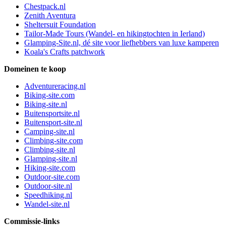
Chestpack.nl
Zenith Aventura
Sheltersuit Foundation
Tailor-Made Tours (Wandel- en hikingtochten in Ierland)
Glamping-Site.nl, dé site voor liefhebbers van luxe kamperen
Koala's Crafts patchwork
Domeinen te koop
Adventureracing.nl
Biking-site.com
Biking-site.nl
Buitensportsite.nl
Buitensport-site.nl
Camping-site.nl
Climbing-site.com
Climbing-site.nl
Glamping-site.nl
Hiking-site.com
Outdoor-site.com
Outdoor-site.nl
Speedhiking.nl
Wandel-site.nl
Commissie-links