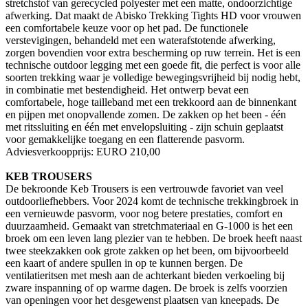
stretchstof van gerecycled polyester met een matte, ondoorzichtige
afwerking. Dat maakt de Abisko Trekking Tights HD voor vrouwen
een comfortabele keuze voor op het pad. De functionele
verstevigingen, behandeld met een waterafstotende afwerking,
zorgen bovendien voor extra bescherming op ruw terrein. Het is een
technische outdoor legging met een goede fit, die perfect is voor alle
soorten trekking waar je volledige bewegingsvrijheid bij nodig hebt,
in combinatie met bestendigheid. Het ontwerp bevat een
comfortabele, hoge tailleband met een trekkoord aan de binnenkant
en pijpen met onopvallende zomen. De zakken op het been - één
met ritssluiting en één met envelopsluiting - zijn schuin geplaatst
voor gemakkelijke toegang en een flatterende pasvorm.
Adviesverkoopprijs: EURO 210,00
KEB TROUSERS
De bekroonde Keb Trousers is een vertrouwde favoriet van veel
outdoorliefhebbers. Voor 2024 komt de technische trekkingbroek in
een vernieuwde pasvorm, voor nog betere prestaties, comfort en
duurzaamheid. Gemaakt van stretchmateriaal en G-1000 is het een
broek om een leven lang plezier van te hebben. De broek heeft naast
twee steekzakken ook grote zakken op het been, om bijvoorbeeld
een kaart of andere spullen in op te kunnen bergen. De
ventilatieritsen met mesh aan de achterkant bieden verkoeling bij
zware inspanning of op warme dagen. De broek is zelfs voorzien
van openingen voor het desgewenst plaatsen van kneepads. De