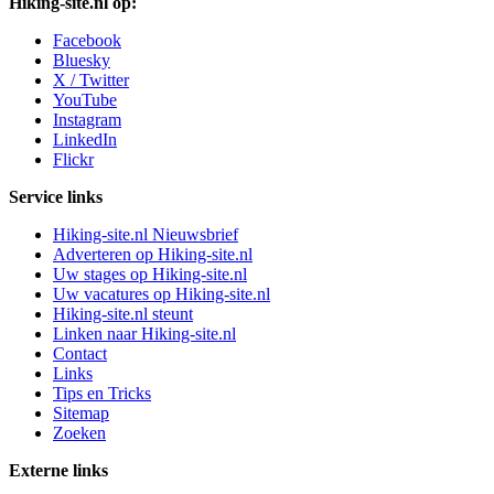
Hiking-site.nl op:
Facebook
Bluesky
X / Twitter
YouTube
Instagram
LinkedIn
Flickr
Service links
Hiking-site.nl Nieuwsbrief
Adverteren op Hiking-site.nl
Uw stages op Hiking-site.nl
Uw vacatures op Hiking-site.nl
Hiking-site.nl steunt
Linken naar Hiking-site.nl
Contact
Links
Tips en Tricks
Sitemap
Zoeken
Externe links