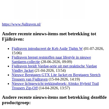
https://www.fjallraven.nl/
Andere recente nieuws-items met betrekking tot
Fjällräven:
Fjallraven introduceert de Keb Agile Tights W
(01-07-2026,
15:06)
Fjallraven brengt reststoffen naar lifestyle in nieuwe
Samlaren-collectie
(28-06-2026, 09:09)
Fjallraven breidt Vardag-serie uit met praktische Vardag
Vindby Jacket
(21-04-2026, 13:54)
Nieuwe Bergtagen GTX Lite Jacket en Bergtagen Stretch
Trousers van Fjallraven
(15-04-2026, 14:19)
Nieuwe lichtgewicht trekkingbroek: Abisko Hybrid Trail
Trousers Zip-Off
(14-04-2026, 13:57)
Andere recente nieuws-items met betrekking dezelfde
productgroep: