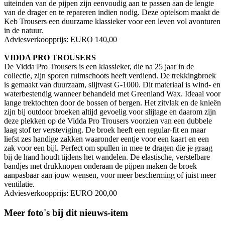
uiteinden van de pijpen zijn eenvoudig aan te passen aan de lengte
van de drager en te repareren indien nodig. Deze optelsom maakt de
Keb Trousers een duurzame klassieker voor een leven vol avonturen
in de natuur.
Adviesverkoopprijs: EURO 140,00
VIDDA PRO TROUSERS
De Vidda Pro Trousers is een klassieker, die na 25 jaar in de
collectie, zijn sporen ruimschoots heeft verdiend. De trekkingbroek
is gemaakt van duurzaam, slijtvast G-1000. Dit materiaal is wind- en
waterbestendig wanneer behandeld met Greenland Wax. Ideaal voor
lange trektochten door de bossen of bergen. Het zitvlak en de knieën
zijn bij outdoor broeken altijd gevoelig voor slijtage en daarom zijn
deze plekken op de Vidda Pro Trousers voorzien van een dubbele
laag stof ter versteviging. De broek heeft een regular-fit en maar
liefst zes handige zakken waaronder eentje voor een kaart en een
zak voor een bijl. Perfect om spullen in mee te dragen die je graag
bij de hand houdt tijdens het wandelen. De elastische, verstelbare
bandjes met drukknopen onderaan de pijpen maken de broek
aanpasbaar aan jouw wensen, voor meer bescherming of juist meer
ventilatie.
Adviesverkoopprijs: EURO 200,00
Meer foto's bij dit nieuws-item