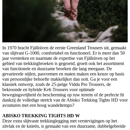
In 1970 bracht Fjällräven de eerste Greenland Trousers uit, gemaakt
van slijtvast G-1000, comfortabel en functioneel. Er is meer dan 50
jaar verstreken en naarmate de expertise van Fjällräven op het
gebied van trekkingbroeken is gegroeid, groeit ook het assortiment
van functionele en duurzame broeken die lang meegaan. De
gevarieerde stijlen, pasvormen en maten maken een keuze op basis
van persoonlijke behoefte makkelijker dan ooit. Ga je voor een
klassiek ontwerp, zoals de 25-jarige Vidda Pro Trousers, de
bekroonde en hybride Keb Trousers voor optimale
bewegingsvrijheid én bescherming op ruw terrein of de perfecte fit
dankzij de volledige stretch van de Abisko Trekking Tights HD voor
avonturen met een hoog wandeltempo?
ABISKO TREKKING TIGHTS HD W
Deze extra slijtvaste trekkinglegging met verstevigingen op het
zitvlak en de knieën, is gemaakt van een duurzame, dubbelgebreide