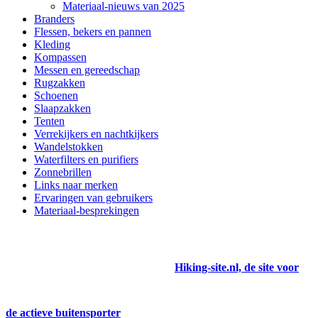
Materiaal-nieuws van 2025
Branders
Flessen, bekers en pannen
Kleding
Kompassen
Messen en gereedschap
Rugzakken
Schoenen
Slaapzakken
Tenten
Verrekijkers en nachtkijkers
Wandelstokken
Waterfilters en purifiers
Zonnebrillen
Links naar merken
Ervaringen van gebruikers
Materiaal-besprekingen
Hiking-site.nl, de site voor
de actieve buitensporter