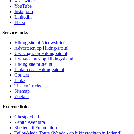
X / Twitter
YouTube
Instagram
LinkedIn
Flickr
Service links
Hiking-site.nl Nieuwsbrief
Adverteren op Hiking-site.nl
Uw stages op Hiking-site.nl
Uw vacatures op Hiking-site.nl
Hiking-site.nl steunt
Linken naar Hiking-site.nl
Contact
Links
Tips en Tricks
Sitemap
Zoeken
Externe links
Chestpack.nl
Zenith Aventura
Sheltersuit Foundation
Tailor-Made Tours (Wandel- en hikingtochten in Ierland)