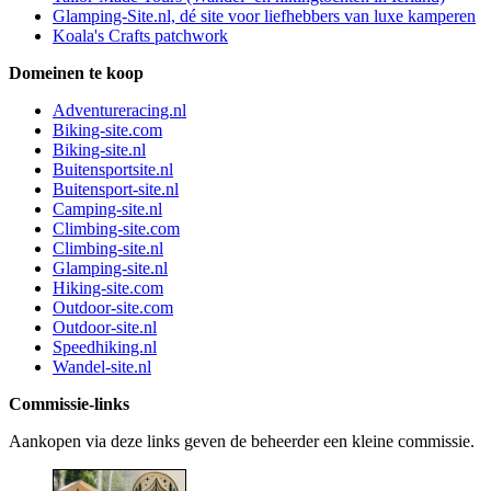
Glamping-Site.nl, dé site voor liefhebbers van luxe kamperen
Koala's Crafts patchwork
Domeinen te koop
Adventureracing.nl
Biking-site.com
Biking-site.nl
Buitensportsite.nl
Buitensport-site.nl
Camping-site.nl
Climbing-site.com
Climbing-site.nl
Glamping-site.nl
Hiking-site.com
Outdoor-site.com
Outdoor-site.nl
Speedhiking.nl
Wandel-site.nl
Commissie-links
Aankopen via deze links geven de beheerder een kleine commissie.