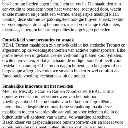
bescherming bieden tegen licht, lucht en vocht. De maaltijden zijn
eenvoudig te bereiden: voeg heet water toe, roer goed door, wacht
enkele minuten en je hebt een warme, energierijke maaltijd klaar.
Dankzij deze slimme verpakkingstechnologie blijven smaak, textuur
en voedingswaarde lang behouden, ideaal voor lange trektochten,
meerdaagse bergtochten of expedities in afgelegen gebieden.
Ontwikkeld voor prestaties en smaak
REAL Turmat maaltijden zijn ontwikkeld in het arctische Tromsø en
afgestemd op de voedingsbehoeften van actieve buitensporters. Elke
portie bevat een uitgebalanceerde verhouding tussen koolhydraten,
eiwitten en vetten, zodat je lichaam de nodige brandstof heeft voor
fysieke inspanning. Of je nu op dagtocht bent, aan het jagen of een
bergetappe aflegt, deze nieuwe smaken bieden zowel comfort als
functionele voeding, rechtstreeks uit de pouch.
Smakelijke innovatie uit het noorden
Met Tex-Mex style Cod en Ramen Noodles zet REAL Turmat
opnieuw een stap in het vernieuwen van het outdoor-
voedingsaanbod. De combinatie van herkenbare ingrediënten,
internationale inspiratie en praktische verpakking maakt deze
maaltijden tot een waardevolle aanvulling voor iedereen die in de
buitenlucht wil genieten van warme, volwaardige gerechten.
Beschikbaar via gespecialiseerde buitensportwinkels en ideaal voor
avonturiers die op smaak willen blijven, ook ver van huis.