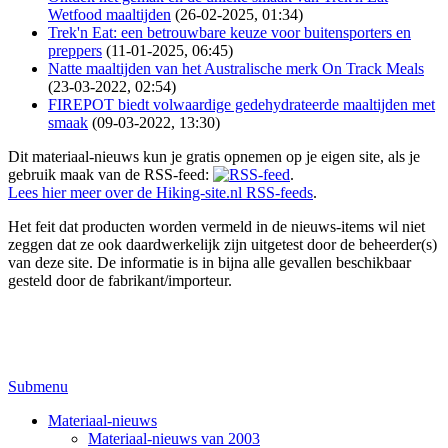
Wetfood maaltijden
(26-02-2025, 01:34)
Trek'n Eat: een betrouwbare keuze voor buitensporters en
preppers
(11-01-2025, 06:45)
Natte maaltijden van het Australische merk On Track Meals
(23-03-2022, 02:54)
FIREPOT biedt volwaardige gedehydrateerde maaltijden met
smaak
(09-03-2022, 13:30)
Dit materiaal-nieuws kun je gratis opnemen op je eigen site, als je
gebruik maak van de RSS-feed:
.
Lees hier meer over de Hiking-site.nl RSS-feeds
.
Het feit dat producten worden vermeld in de nieuws-items wil niet
zeggen dat ze ook daardwerkelijk zijn uitgetest door de beheerder(s)
van deze site. De informatie is in bijna alle gevallen beschikbaar
gesteld door de fabrikant/importeur.
Submenu
Materiaal-nieuws
Materiaal-nieuws van 2003