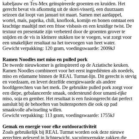
kabeljauw en Tex-Mex geïnspireerde groenten en kruiden. Het
gerecht bevat vis afkomstig uit de skrei-visserij, een duurzaam
seizoen dat loopt van januari tot maart. Samen met aardappel,
wortel, maïs, paprika, chili, knoflook, komijn en bonen ontstaat een
krachtige maaltijd met een frisse visbasis en een kruidige twist. De
textuur en presentatie zijn verbeterd door de groenten grover te
snijden en de vis in kleinere stukken toe te voegen, wat zorgt voor
een smakelijker resultaat na het toevoegen van heet water.
Gewicht verpakking: 120 gram, voedingswaarde: 2009kJ
Ramen Noodles met miso en pulled pork
De tweede nieuwkomer is geïnspireerd op de Aziatische keuken.
Ramen Noodles combineert voor het eerst ingrediënten als noedels,
miso en edamame binnen de REAL Turmat-lijn. Dit gerecht is stevig
en voedzaam, en levert dezelfde energiewaarde als andere
hoofdgerechten van het merk. De gebruikte pulled pork zorgt voor
een diepe, gebalanceerde smaak, ondersteund door umami-rijke
miso, soja en gember. Het resultaat is een fusiongerecht dat perfect
aansluit bij de behoeften van buitensporters die ook op pad
smaakvolle afwisseling willen.
Gewicht verpakking: 113 gram, voedingswaarde: 1755kJ
Gemak en energie voor elke outdooractiviteit
Zoals gebruikelijk bij REAL Turmat worden ook deze nieuwe
gerechten geleverd in lichtgewicht, vacuümverpakte zakken die