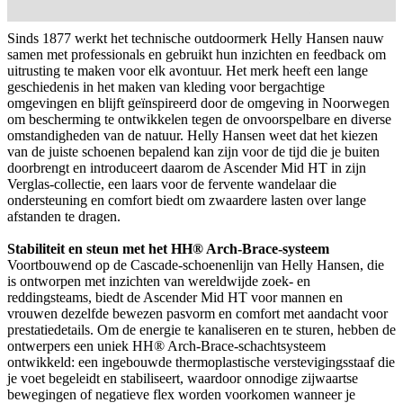
Sinds 1877 werkt het technische outdoormerk Helly Hansen nauw
samen met professionals en gebruikt hun inzichten en feedback om
uitrusting te maken voor elk avontuur. Het merk heeft een lange
geschiedenis in het maken van kleding voor bergachtige
omgevingen en blijft geïnspireerd door de omgeving in Noorwegen
om bescherming te ontwikkelen tegen de onvoorspelbare en diverse
omstandigheden van de natuur. Helly Hansen weet dat het kiezen
van de juiste schoenen bepalend kan zijn voor de tijd die je buiten
doorbrengt en introduceert daarom de Ascender Mid HT in zijn
Verglas-collectie, een laars voor de fervente wandelaar die
ondersteuning en comfort biedt om zwaardere lasten over lange
afstanden te dragen.
Stabiliteit en steun met het HH® Arch-Brace-systeem
Voortbouwend op de Cascade-schoenenlijn van Helly Hansen, die
is ontworpen met inzichten van wereldwijde zoek- en
reddingsteams, biedt de Ascender Mid HT voor mannen en
vrouwen dezelfde bewezen pasvorm en comfort met aandacht voor
prestatiedetails. Om de energie te kanaliseren en te sturen, hebben de
ontwerpers een uniek HH® Arch-Brace-schachtsysteem
ontwikkeld: een ingebouwde thermoplastische verstevigingsstaaf die
je voet begeleidt en stabiliseert, waardoor onnodige zijwaartse
bewegingen of negatieve flex worden voorkomen wanneer je