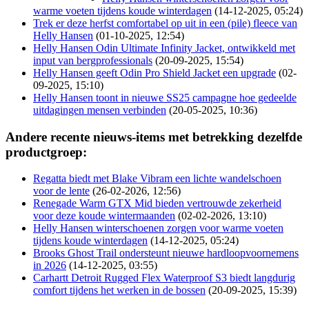
warme voeten tijdens koude winterdagen
(14-12-2025, 05:24)
Trek er deze herfst comfortabel op uit in een (pile) fleece van
Helly Hansen
(01-10-2025, 12:54)
Helly Hansen Odin Ultimate Infinity Jacket, ontwikkeld met
input van bergprofessionals
(20-09-2025, 15:54)
Helly Hansen geeft Odin Pro Shield Jacket een upgrade
(02-
09-2025, 15:10)
Helly Hansen toont in nieuwe SS25 campagne hoe gedeelde
uitdagingen mensen verbinden
(20-05-2025, 10:36)
Andere recente nieuws-items met betrekking dezelfde
productgroep:
Regatta biedt met Blake Vibram een lichte wandelschoen
voor de lente
(26-02-2026, 12:56)
Renegade Warm GTX Mid bieden vertrouwde zekerheid
voor deze koude wintermaanden
(02-02-2026, 13:10)
Helly Hansen winterschoenen zorgen voor warme voeten
tijdens koude winterdagen
(14-12-2025, 05:24)
Brooks Ghost Trail ondersteunt nieuwe hardloopvoornemens
in 2026
(14-12-2025, 03:55)
Carhartt Detroit Rugged Flex Waterproof S3 biedt langdurig
comfort tijdens het werken in de bossen
(20-09-2025, 15:39)