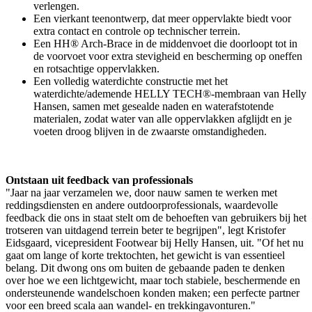
verlengen.
Een vierkant teenontwerp, dat meer oppervlakte biedt voor
extra contact en controle op technischer terrein.
Een HH® Arch-Brace in de middenvoet die doorloopt tot in
de voorvoet voor extra stevigheid en bescherming op oneffen
en rotsachtige oppervlakken.
Een volledig waterdichte constructie met het
waterdichte/ademende HELLY TECH®-membraan van Helly
Hansen, samen met gesealde naden en waterafstotende
materialen, zodat water van alle oppervlakken afglijdt en je
voeten droog blijven in de zwaarste omstandigheden.
Ontstaan uit feedback van professionals
"Jaar na jaar verzamelen we, door nauw samen te werken met
reddingsdiensten en andere outdoorprofessionals, waardevolle
feedback die ons in staat stelt om de behoeften van gebruikers bij het
trotseren van uitdagend terrein beter te begrijpen", legt Kristofer
Eidsgaard, vicepresident Footwear bij Helly Hansen, uit. "Of het nu
gaat om lange of korte trektochten, het gewicht is van essentieel
belang. Dit dwong ons om buiten de gebaande paden te denken
over hoe we een lichtgewicht, maar toch stabiele, beschermende en
ondersteunende wandelschoen konden maken; een perfecte partner
voor een breed scala aan wandel- en trekkingavonturen."