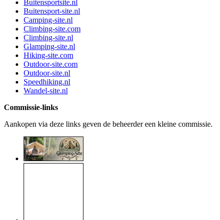
Buitensportsite.nl
Buitensport-site.nl
Camping-site.nl
Climbing-site.com
Climbing-site.nl
Glamping-site.nl
Hiking-site.com
Outdoor-site.com
Outdoor-site.nl
Speedhiking.nl
Wandel-site.nl
Commissie-links
Aankopen via deze links geven de beheerder een kleine commissie.