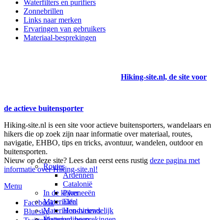
Waterfilters en purifiers
Zonnebrillen
Links naar merken
Ervaringen van gebruikers
Materiaal-besprekingen
Hiking-site.nl, de site voor
de actieve buitensporter
Hiking-site.nl is een site voor actieve buitensporters, wandelaars en
hikers die op zoek zijn naar informatie over materiaal, routes,
navigatie, EHBO, tips en tricks, avontuur, wandelen, outdoor en
buitensporten.
Nieuw op deze site? Lees dan eerst eens rustig
deze pagina met
Routes
informatie over Hiking-site.nl!
Ardennen
Catalonië
Menu
In de kijker
Pyreneeën
Materialen
Eifel
Facebook
Materialen-nieuws
Hondvriendelijk
Bluesky
Materiaal-besprekingen
Bestemmingen