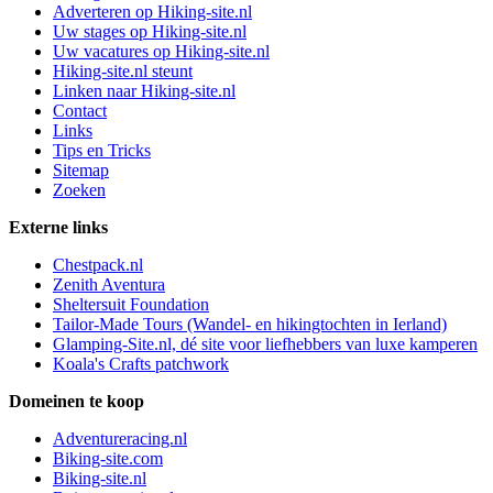
Adverteren op Hiking-site.nl
Uw stages op Hiking-site.nl
Uw vacatures op Hiking-site.nl
Hiking-site.nl steunt
Linken naar Hiking-site.nl
Contact
Links
Tips en Tricks
Sitemap
Zoeken
Externe links
Chestpack.nl
Zenith Aventura
Sheltersuit Foundation
Tailor-Made Tours (Wandel- en hikingtochten in Ierland)
Glamping-Site.nl, dé site voor liefhebbers van luxe kamperen
Koala's Crafts patchwork
Domeinen te koop
Adventureracing.nl
Biking-site.com
Biking-site.nl