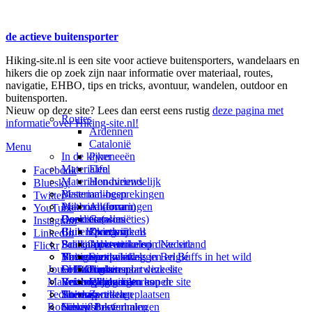
de actieve buitensporter
Hiking-site.nl is een site voor actieve buitensporters, wandelaars en
hikers die op zoek zijn naar informatie over materiaal, routes,
navigatie, EHBO, tips en tricks, avontuur, wandelen, outdoor en
buitensporten.
Nieuw op deze site? Lees dan eerst eens rustig
deze pagina met
Routes
informatie over Hiking-site.nl!
Ardennen
Catalonië
Menu
In de kijker
Pyreneeën
Materialen
Eifel
Facebook
Materialen-nieuws
Hondvriendelijk
Bluesky
Materiaal-besprekingen
Bestemmingen
Twitter
Prikbord (forum)
Materiaal-ervaringen
Andorra
YouTube
Goodies (winacties)
Boekrecensies
Deze site
Catalonië
Instagram
Club Hiking-site.nl
Buitensportwinkels
Zweden
Over mij
LinkedIn
Schrijfblok-artikelen
Buitensportwinkels in Nederland
Paalkamperen
Adverteren op deze site
Flickr
Virtuele exposities
Buitensportwinkels in Belgié
Navigatie
Thema-artikelen
Summit-vlaggen en Buffs in het wild
Jouw Hiking-site.nl
Fotoalbums
Online buitensportwinkels
EHBO
Andorra
Linken naar deze site
Materialen: kiezen en kopen
Reisboekhandels
Verzorging
Buitensportvacatures
Catalonië
Wijzigingen aan de site
Technieken
Thema-artikelen
Buitensportstageplaatsen
Sitemap
Zweden
Routes en Bestemmingen
Schrijfblokverhalen
Links
Nieuwsbrief