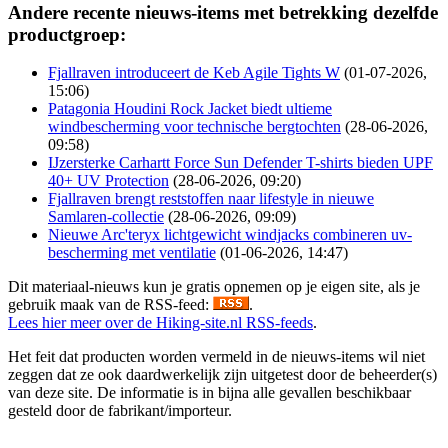
Andere recente nieuws-items met betrekking dezelfde
productgroep:
Fjallraven introduceert de Keb Agile Tights W
(01-07-2026,
15:06)
Patagonia Houdini Rock Jacket biedt ultieme
windbescherming voor technische bergtochten
(28-06-2026,
09:58)
IJzersterke Carhartt Force Sun Defender T-shirts bieden UPF
40+ UV Protection
(28-06-2026, 09:20)
Fjallraven brengt reststoffen naar lifestyle in nieuwe
Samlaren-collectie
(28-06-2026, 09:09)
Nieuwe Arc'teryx lichtgewicht windjacks combineren uv-
bescherming met ventilatie
(01-06-2026, 14:47)
Dit materiaal-nieuws kun je gratis opnemen op je eigen site, als je
gebruik maak van de RSS-feed:
.
Lees hier meer over de Hiking-site.nl RSS-feeds
.
Het feit dat producten worden vermeld in de nieuws-items wil niet
zeggen dat ze ook daardwerkelijk zijn uitgetest door de beheerder(s)
van deze site. De informatie is in bijna alle gevallen beschikbaar
gesteld door de fabrikant/importeur.