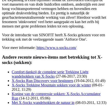
voet masseren en van dode huidcellen ontdoen, anderzijds een zeer
hoog vochtransporterend vermogen hebben en bovendien een
optimale drukverdeling bieden. En prettig is natuurlijk de
geur/bacterieneutraliserende werking van zilver! Hierdoor wordt het
fenomeen 'stinkvoeten' veel beter aangepakt en kan het zelfs bij
mensen met grote problemen leiden tot een oplossing.
Voor de introductie van SINOFIT heeft X-Socks gekozen voor een
trekking sok met de veelzeggende naam 'Airforce One'.
Voor meer informatie:
https://www.x-socks.com/
Andere recente nieuws-items met betrekking tot X-
socks (sokken):
Comfort dankzij de complete serie Trekking Light
wandelsokken van X-Socks
(27-06-2017, 23:30)
X-Socks Run Discovery voor beginners
(19-04-2012, 01:49)
X-Socks Trekking Mountain sokken voor de winter
(09-01-
2012, 11:29)
Koning van de compressie sokken: X-Socks Accumulator
Run
(14-12-2011, 05:06)
Met X-Socks wandelsokken de natuur in
(08-03-2011, 12:33)