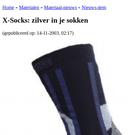
Home
»
Materialen
»
Materiaal-nieuws
»
Nieuws-item
X-Socks: zilver in je sokken
(gepubliceerd op: 14-11-2003, 02:17)