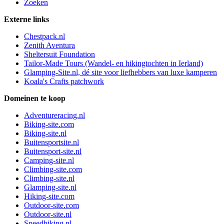
Zoeken
Externe links
Chestpack.nl
Zenith Aventura
Sheltersuit Foundation
Tailor-Made Tours (Wandel- en hikingtochten in Ierland)
Glamping-Site.nl, dé site voor liefhebbers van luxe kamperen
Koala's Crafts patchwork
Domeinen te koop
Adventureracing.nl
Biking-site.com
Biking-site.nl
Buitensportsite.nl
Buitensport-site.nl
Camping-site.nl
Climbing-site.com
Climbing-site.nl
Glamping-site.nl
Hiking-site.com
Outdoor-site.com
Outdoor-site.nl
Speedhiking.nl