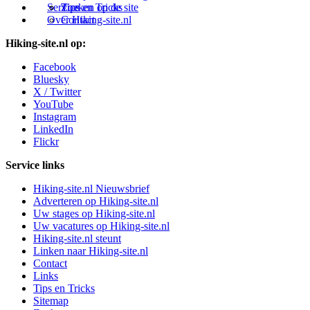
Service
Tips en Tricks
Zoeken op de site
Over Hiking-site.nl
Contact
Hiking-site.nl op:
Facebook
Bluesky
X / Twitter
YouTube
Instagram
LinkedIn
Flickr
Service links
Hiking-site.nl Nieuwsbrief
Adverteren op Hiking-site.nl
Uw stages op Hiking-site.nl
Uw vacatures op Hiking-site.nl
Hiking-site.nl steunt
Linken naar Hiking-site.nl
Contact
Links
Tips en Tricks
Sitemap