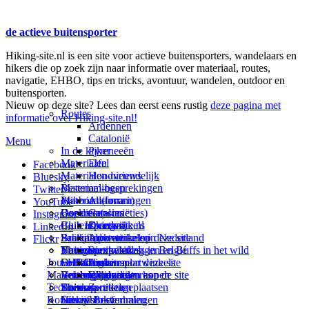
de actieve buitensporter
Hiking-site.nl is een site voor actieve buitensporters, wandelaars en
hikers die op zoek zijn naar informatie over materiaal, routes,
navigatie, EHBO, tips en tricks, avontuur, wandelen, outdoor en
buitensporten.
Nieuw op deze site? Lees dan eerst eens rustig
deze pagina met
Routes
informatie over Hiking-site.nl!
Ardennen
Catalonië
Menu
In de kijker
Pyreneeën
Materialen
Eifel
Facebook
Materialen-nieuws
Hondvriendelijk
Bluesky
Materiaal-besprekingen
Bestemmingen
Twitter
Prikbord (forum)
Materiaal-ervaringen
Andorra
YouTube
Goodies (winacties)
Boekrecensies
Deze site
Catalonië
Instagram
Club Hiking-site.nl
Buitensportwinkels
Zweden
Over mij
LinkedIn
Schrijfblok-artikelen
Buitensportwinkels in Nederland
Paalkamperen
Adverteren op deze site
Flickr
Virtuele exposities
Buitensportwinkels in Belgié
Navigatie
Thema-artikelen
Summit-vlaggen en Buffs in het wild
Jouw Hiking-site.nl
Fotoalbums
Online buitensportwinkels
EHBO
Andorra
Linken naar deze site
Materialen: kiezen en kopen
Reisboekhandels
Verzorging
Buitensportvacatures
Catalonië
Wijzigingen aan de site
Technieken
Thema-artikelen
Buitensportstageplaatsen
Sitemap
Zweden
Routes en Bestemmingen
Schrijfblokverhalen
Links
Nieuwsbrief