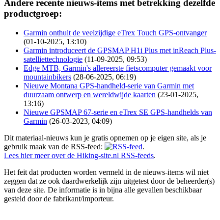
Andere recente nieuws-items met betrekking dezelfde
productgroep:
Garmin onthult de veelzijdige eTrex Touch GPS-ontvanger
(01-10-2025, 13:10)
Garmin introduceert de GPSMAP H1i Plus met inReach Plus-
satelliettechnologie
(11-09-2025, 09:53)
Edge MTB, Garmin's allereerste fietscomputer gemaakt voor
mountainbikers
(28-06-2025, 06:19)
Nieuwe Montana GPS-handheld-serie van Garmin met
duurzaam ontwerp en wereldwijde kaarten
(23-01-2025,
13:16)
Nieuwe GPSMAP 67-serie en eTrex SE GPS-handhelds van
Garmin
(26-03-2023, 04:09)
Dit materiaal-nieuws kun je gratis opnemen op je eigen site, als je
gebruik maak van de RSS-feed:
.
Lees hier meer over de Hiking-site.nl RSS-feeds
.
Het feit dat producten worden vermeld in de nieuws-items wil niet
zeggen dat ze ook daardwerkelijk zijn uitgetest door de beheerder(s)
van deze site. De informatie is in bijna alle gevallen beschikbaar
gesteld door de fabrikant/importeur.