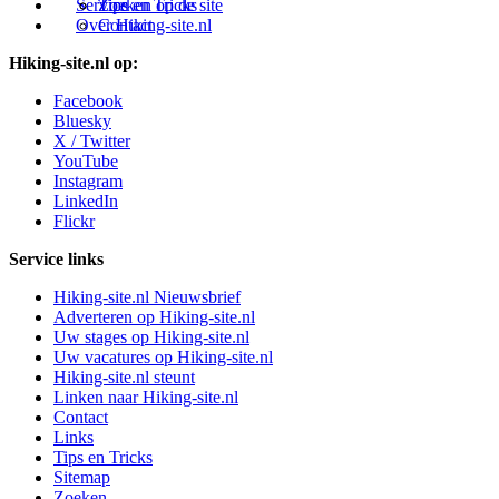
Service
Tips en Tricks
Zoeken op de site
Over Hiking-site.nl
Contact
Hiking-site.nl op:
Facebook
Bluesky
X / Twitter
YouTube
Instagram
LinkedIn
Flickr
Service links
Hiking-site.nl Nieuwsbrief
Adverteren op Hiking-site.nl
Uw stages op Hiking-site.nl
Uw vacatures op Hiking-site.nl
Hiking-site.nl steunt
Linken naar Hiking-site.nl
Contact
Links
Tips en Tricks
Sitemap
Zoeken