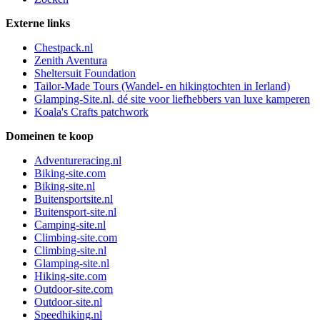
Externe links
Chestpack.nl
Zenith Aventura
Sheltersuit Foundation
Tailor-Made Tours (Wandel- en hikingtochten in Ierland)
Glamping-Site.nl, dé site voor liefhebbers van luxe kamperen
Koala's Crafts patchwork
Domeinen te koop
Adventureracing.nl
Biking-site.com
Biking-site.nl
Buitensportsite.nl
Buitensport-site.nl
Camping-site.nl
Climbing-site.com
Climbing-site.nl
Glamping-site.nl
Hiking-site.com
Outdoor-site.com
Outdoor-site.nl
Speedhiking.nl