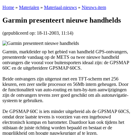
Home
»
Materialen
»
Materiaal-nieuws
»
Nieuws-item
Garmin presenteert nieuwe handhelds
(gepubliceerd op: 18-11-2003, 11:14)
Garmin, marktleider op het gebied van handheld GPS-ontvangers,
presenteerde vandaag op de METS oa twee nieuwe handheld
ontvangers die vooral voor buitensporters ideaal zijn: de GPSMAP
60C en de uitgebreidere GPSMAP 60CS.
Beide ontvangers zijn uitgerust met een TFT-scherm met 256
kleuren, een zeer snelle processor en 56Mb intern geheugen. Door
de functionaliteit van auto-routing en turn-by-turn aanwijzigingen
zijn de ontvangers tevens zeer goed geschikt om als autonavigatie-
systeem te gebruiken.
De GPSMAP 60C is iets minder uitgebreid als de GPSMAP 60CS,
omdat deze laatste tevens is voorzien van een ingebouwd
electronisch kompas en barometer. Daardoor kan ook tijdens het
stilstaan de juiste richting worden bepaald en bestaat er de
mogelijkheid om hoogte nauwkeuriger af te lezen.