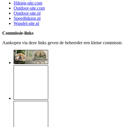
Hiking-site.com
Outdoor-site.com
Outdoor-site.nl
Speedhiking.nl
Wandel-site.nl
Commissie-links
Aankopen via deze links geven de beheerder een kleine commissie.