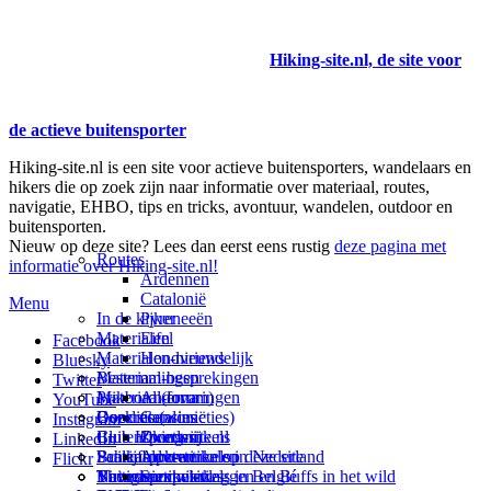
Hiking-site.nl, de site voor
de actieve buitensporter
Hiking-site.nl is een site voor actieve buitensporters, wandelaars en
hikers die op zoek zijn naar informatie over materiaal, routes,
navigatie, EHBO, tips en tricks, avontuur, wandelen, outdoor en
buitensporten.
Nieuw op deze site? Lees dan eerst eens rustig
deze pagina met
Routes
informatie over Hiking-site.nl!
Ardennen
Catalonië
Menu
In de kijker
Pyreneeën
Materialen
Eifel
Facebook
Materialen-nieuws
Hondvriendelijk
Bluesky
Materiaal-besprekingen
Bestemmingen
Twitter
Prikbord (forum)
Materiaal-ervaringen
Andorra
YouTube
Goodies (winacties)
Boekrecensies
Deze site
Catalonië
Instagram
Club Hiking-site.nl
Buitensportwinkels
Zweden
Over mij
LinkedIn
Schrijfblok-artikelen
Buitensportwinkels in Nederland
Paalkamperen
Adverteren op deze site
Flickr
Virtuele exposities
Buitensportwinkels in Belgié
Navigatie
Thema-artikelen
Summit-vlaggen en Buffs in het wild