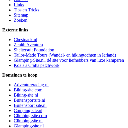
Links
Tips en Tricks
Sitemap
Zoeken
Externe links
Chestpack.nl
Zenith Aventura
Sheltersuit Foundation
Tailor-Made Tours (Wandel- en hikingtochten in Ierland)
Glamping-Site.nl, dé site voor liefhebbers van luxe kamperen
Koala's Crafts patchwork
Domeinen te koop
Adventureracing.nl
Biking-site.com
Biking-site.nl
Buitensportsite.nl
Buitensport-site.nl
Camping-site.nl
Climbing-site.com
Climbing-site.nl
Glamping-site.nl