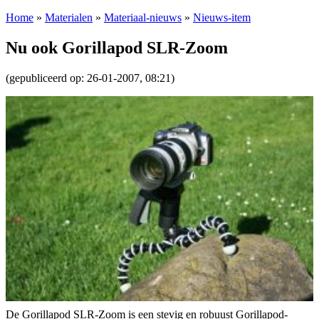
Home
»
Materialen
»
Materiaal-nieuws
»
Nieuws-item
Nu ook Gorillapod SLR-Zoom
(gepubliceerd op: 26-01-2007, 08:21)
De Gorillapod SLR-Zoom is een stevig en robuust Gorillapod-