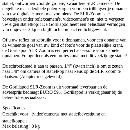
statief, ontworpen voor de grotere, zwaardere SLR-camera's. De
degelijke maar flexibele poten zorgen voor een trillingsvrije opname
van uw digitale camera met zoomlens. De SLR-Zoom is te
bevestigen onder reflexcamera's, videocamera's en, niet te vergeten,
uw eigen statiefkop!! De Gorillapod heeft een belastbaar vermogen
van ongeveer 3 kg en blijft toch compact en lichtgewicht.
Of u uw reflex nu gebruikt voor tijdopnamen, voor een opname van
de winnende goal van uw kind of foto's voor de plaatselijke krant,
de Gorillapod SLR-Zoom is een perfect accessoire voor stabiele
opnamen. Fotografeer als een professional met dit veelzijdige statief!
De schroefdraad is aan te passen. 1/4" (kwart inch) is om te zetten
naar 3/8" om camera of statiefkop naar keus op de SLR-Zoom te
plaatsen. (Adapter meegeleverd)
De Gorillapod SLR-Zoom is uit voorraad leverbaar en de
adviesprijs bedraagt EURO 59,-. Gorillapod is verkrijgbaar bij de
betere fotospeciaalzaak.
Specificaties
Geschikt voor : (video)cameras met statiefbevestiging en
statiefkoppen
Max belasting : 3 kg