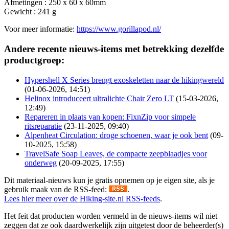
Afmetingen : 250 x 60 x 60mm
Gewicht : 241 g
Voor meer informatie:
https://www.gorillapod.nl/
Andere recente nieuws-items met betrekking dezelfde
productgroep:
Hypershell X Series brengt exoskeletten naar de hikingwereld
(01-06-2026, 14:51)
Helinox introduceert ultralichte Chair Zero LT
(15-03-2026,
12:49)
Repareren in plaats van kopen: FixnZip voor simpele
ritsreparatie
(23-11-2025, 09:40)
Alpenheat Circulation: droge schoenen, waar je ook bent
(09-
10-2025, 15:58)
TravelSafe Soap Leaves, de compacte zeepblaadjes voor
onderweg
(20-09-2025, 17:55)
Dit materiaal-nieuws kun je gratis opnemen op je eigen site, als je
gebruik maak van de RSS-feed:
.
Lees hier meer over de Hiking-site.nl RSS-feeds
.
Het feit dat producten worden vermeld in de nieuws-items wil niet
zeggen dat ze ook daardwerkelijk zijn uitgetest door de beheerder(s)