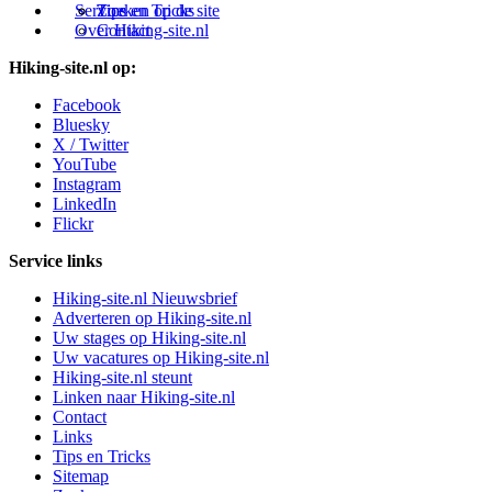
Service
Tips en Tricks
Zoeken op de site
Over Hiking-site.nl
Contact
Hiking-site.nl op:
Facebook
Bluesky
X / Twitter
YouTube
Instagram
LinkedIn
Flickr
Service links
Hiking-site.nl Nieuwsbrief
Adverteren op Hiking-site.nl
Uw stages op Hiking-site.nl
Uw vacatures op Hiking-site.nl
Hiking-site.nl steunt
Linken naar Hiking-site.nl
Contact
Links
Tips en Tricks
Sitemap