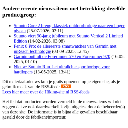
Andere recente nieuws-items met betrekking dezelfde
productgroep:
Suunto Core 2 brengt klassiek outdoorhorloge naar een hoger
niveau
(25-07-2026, 02:11)
Suunto viert 90-jarig jubileum met Suunto Vertical 2 Limited
Edition
(14-02-2026, 03:08)
Fenix 8 Pro: de allereerste smartwatches van Garmin met
inReach-technologie
(03-09-2025, 12:45)
Garmin onthult de Forerunner 570 en Forerunner 970
(16-05-
2025, 01:10)
Nieuw: Suunto Run, het ultralichte sporthorloge voor
hardlopers
(13-05-2025, 13:41)
Dit materiaal-nieuws kun je gratis opnemen op je eigen site, als je
gebruik maak van de RSS-feed:
.
Lees hier meer over de Hiking-site.nl RSS-feeds
.
Het feit dat producten worden vermeld in de nieuws-items wil niet
zeggen dat ze ook daardwerkelijk zijn uitgetest door de beheerder(s)
van deze site. De informatie is in bijna alle gevallen beschikbaar
gesteld door de fabrikant/importeur.