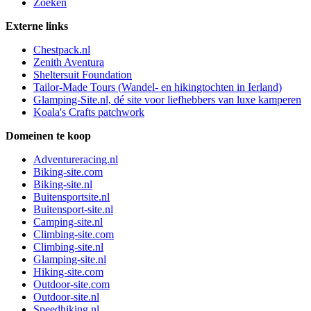
Zoeken
Externe links
Chestpack.nl
Zenith Aventura
Sheltersuit Foundation
Tailor-Made Tours (Wandel- en hikingtochten in Ierland)
Glamping-Site.nl, dé site voor liefhebbers van luxe kamperen
Koala's Crafts patchwork
Domeinen te koop
Adventureracing.nl
Biking-site.com
Biking-site.nl
Buitensportsite.nl
Buitensport-site.nl
Camping-site.nl
Climbing-site.com
Climbing-site.nl
Glamping-site.nl
Hiking-site.com
Outdoor-site.com
Outdoor-site.nl
Speedhiking.nl