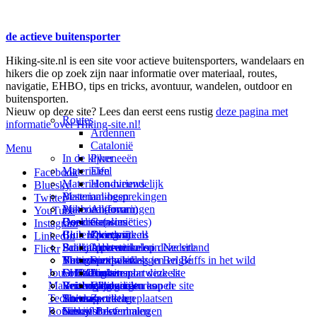
de actieve buitensporter
Hiking-site.nl is een site voor actieve buitensporters, wandelaars en
hikers die op zoek zijn naar informatie over materiaal, routes,
navigatie, EHBO, tips en tricks, avontuur, wandelen, outdoor en
buitensporten.
Nieuw op deze site? Lees dan eerst eens rustig
deze pagina met
Routes
informatie over Hiking-site.nl!
Ardennen
Catalonië
Menu
In de kijker
Pyreneeën
Materialen
Eifel
Facebook
Materialen-nieuws
Hondvriendelijk
Bluesky
Materiaal-besprekingen
Bestemmingen
Twitter
Prikbord (forum)
Materiaal-ervaringen
Andorra
YouTube
Goodies (winacties)
Boekrecensies
Deze site
Catalonië
Instagram
Club Hiking-site.nl
Buitensportwinkels
Zweden
Over mij
LinkedIn
Schrijfblok-artikelen
Buitensportwinkels in Nederland
Paalkamperen
Adverteren op deze site
Flickr
Virtuele exposities
Buitensportwinkels in Belgié
Navigatie
Thema-artikelen
Summit-vlaggen en Buffs in het wild
Jouw Hiking-site.nl
Fotoalbums
Online buitensportwinkels
EHBO
Andorra
Linken naar deze site
Materialen: kiezen en kopen
Reisboekhandels
Verzorging
Buitensportvacatures
Catalonië
Wijzigingen aan de site
Technieken
Thema-artikelen
Buitensportstageplaatsen
Sitemap
Zweden
Routes en Bestemmingen
Schrijfblokverhalen
Links
Nieuwsbrief