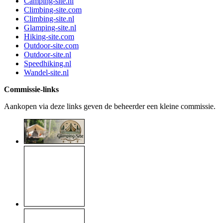
Camping-site.nl
Climbing-site.com
Climbing-site.nl
Glamping-site.nl
Hiking-site.com
Outdoor-site.com
Outdoor-site.nl
Speedhiking.nl
Wandel-site.nl
Commissie-links
Aankopen via deze links geven de beheerder een kleine commissie.