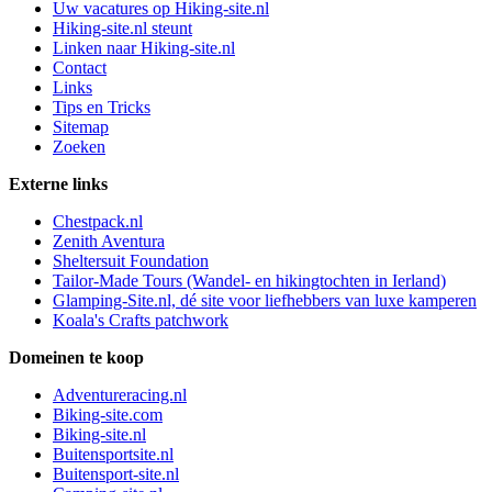
Uw vacatures op Hiking-site.nl
Hiking-site.nl steunt
Linken naar Hiking-site.nl
Contact
Links
Tips en Tricks
Sitemap
Zoeken
Externe links
Chestpack.nl
Zenith Aventura
Sheltersuit Foundation
Tailor-Made Tours (Wandel- en hikingtochten in Ierland)
Glamping-Site.nl, dé site voor liefhebbers van luxe kamperen
Koala's Crafts patchwork
Domeinen te koop
Adventureracing.nl
Biking-site.com
Biking-site.nl
Buitensportsite.nl
Buitensport-site.nl