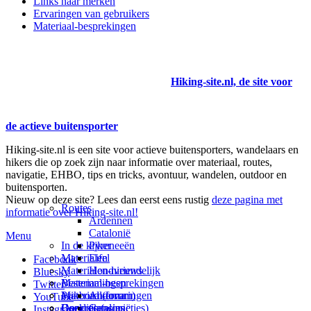
Links naar merken
Ervaringen van gebruikers
Materiaal-besprekingen
Hiking-site.nl, de site voor
de actieve buitensporter
Hiking-site.nl is een site voor actieve buitensporters, wandelaars en
hikers die op zoek zijn naar informatie over materiaal, routes,
navigatie, EHBO, tips en tricks, avontuur, wandelen, outdoor en
buitensporten.
Nieuw op deze site? Lees dan eerst eens rustig
deze pagina met
Routes
informatie over Hiking-site.nl!
Ardennen
Catalonië
Menu
In de kijker
Pyreneeën
Materialen
Eifel
Facebook
Materialen-nieuws
Hondvriendelijk
Bluesky
Materiaal-besprekingen
Bestemmingen
Twitter
Prikbord (forum)
Materiaal-ervaringen
Andorra
YouTube
Goodies (winacties)
Boekrecensies
Deze site
Catalonië
Instagram