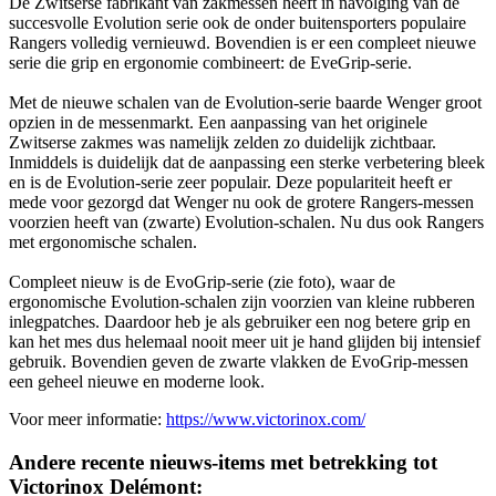
De Zwitserse fabrikant van zakmessen heeft in navolging van de
succesvolle Evolution serie ook de onder buitensporters populaire
Rangers volledig vernieuwd. Bovendien is er een compleet nieuwe
serie die grip en ergonomie combineert: de EveGrip-serie.
Met de nieuwe schalen van de Evolution-serie baarde Wenger groot
opzien in de messenmarkt. Een aanpassing van het originele
Zwitserse zakmes was namelijk zelden zo duidelijk zichtbaar.
Inmiddels is duidelijk dat de aanpassing een sterke verbetering bleek
en is de Evolution-serie zeer populair. Deze populariteit heeft er
mede voor gezorgd dat Wenger nu ook de grotere Rangers-messen
voorzien heeft van (zwarte) Evolution-schalen. Nu dus ook Rangers
met ergonomische schalen.
Compleet nieuw is de EvoGrip-serie (zie foto), waar de
ergonomische Evolution-schalen zijn voorzien van kleine rubberen
inlegpatches. Daardoor heb je als gebruiker een nog betere grip en
kan het mes dus helemaal nooit meer uit je hand glijden bij intensief
gebruik. Bovendien geven de zwarte vlakken de EvoGrip-messen
een geheel nieuwe en moderne look.
Voor meer informatie:
https://www.victorinox.com/
Andere recente nieuws-items met betrekking tot
Victorinox Delémont: