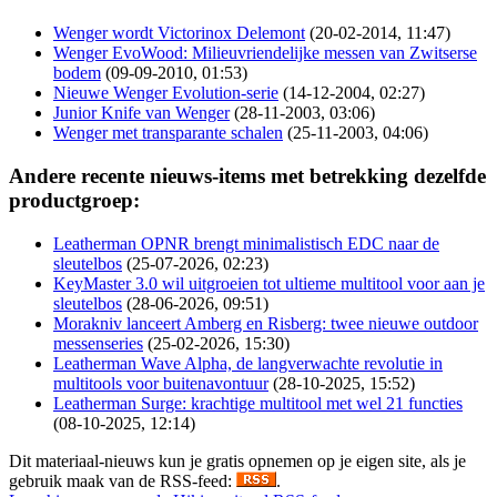
Wenger wordt Victorinox Delemont
(20-02-2014, 11:47)
Wenger EvoWood: Milieuvriendelijke messen van Zwitserse
bodem
(09-09-2010, 01:53)
Nieuwe Wenger Evolution-serie
(14-12-2004, 02:27)
Junior Knife van Wenger
(28-11-2003, 03:06)
Wenger met transparante schalen
(25-11-2003, 04:06)
Andere recente nieuws-items met betrekking dezelfde
productgroep:
Leatherman OPNR brengt minimalistisch EDC naar de
sleutelbos
(25-07-2026, 02:23)
KeyMaster 3.0 wil uitgroeien tot ultieme multitool voor aan je
sleutelbos
(28-06-2026, 09:51)
Morakniv lanceert Amberg en Risberg: twee nieuwe outdoor
messenseries
(25-02-2026, 15:30)
Leatherman Wave Alpha, de langverwachte revolutie in
multitools voor buitenavontuur
(28-10-2025, 15:52)
Leatherman Surge: krachtige multitool met wel 21 functies
(08-10-2025, 12:14)
Dit materiaal-nieuws kun je gratis opnemen op je eigen site, als je
gebruik maak van de RSS-feed:
.