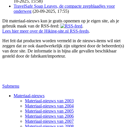
10-2025, 15:58)
TravelSafe Soap Leaves, de compacte zeepblaadjes voor
onderweg
(20-09-2025, 17:55)
Dit materiaal-nieuws kun je gratis opnemen op je eigen site, als je
gebruik maak van de RSS-feed:
.
Lees hier meer over de Hiking-site.nl RSS-feeds
.
Het feit dat producten worden vermeld in de nieuws-items wil niet
zeggen dat ze ook daardwerkelijk zijn uitgetest door de beheerder(s)
van deze site. De informatie is in bijna alle gevallen beschikbaar
gesteld door de fabrikant/importeur.
Submenu
Materiaal-nieuws
Materiaal-nieuws van 2003
Materiaal-nieuws van 2004
Materiaal-nieuws van 2005
Materiaal-nieuws van 2006
Materiaal-nieuws van 2007
Materiaal-nieuws van 2008