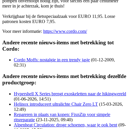
pompen onverhoopt nodig zijn, voor slechts een paar centimeter
meer in je achterzak, kom je thuis!
Verkrijgbaar bij de fietsspeciaalzaak voor EURO 11,95. Losse
patronen kosten EURO 7,95.
Voor meer informatie:
https://www.cordo.com/
Andere recente nieuws-items met betrekking tot
Cordo:
Cordo Moffs: nostalgie in een trendy jasje
(01-12-2009,
02:31)
Andere recente nieuws-items met betrekking dezelfde
productgroep:
Hypershell X Series brengt exoskeletten naar de hikingwereld
(01-06-2026, 14:51)
Helinox introduceert ultralichte Chair Zero LT
(15-03-2026,
12:49)
Repareren in plaats van kopen: FixnZip voor simpele
ritsreparatie
(23-11-2025, 09:40)
Alpenheat Circulation: droge schoenen, waar je ook bent
(09-