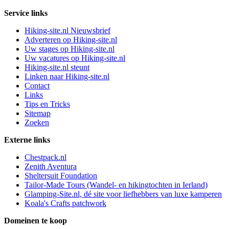
Service links
Hiking-site.nl Nieuwsbrief
Adverteren op Hiking-site.nl
Uw stages op Hiking-site.nl
Uw vacatures op Hiking-site.nl
Hiking-site.nl steunt
Linken naar Hiking-site.nl
Contact
Links
Tips en Tricks
Sitemap
Zoeken
Externe links
Chestpack.nl
Zenith Aventura
Sheltersuit Foundation
Tailor-Made Tours (Wandel- en hikingtochten in Ierland)
Glamping-Site.nl, dé site voor liefhebbers van luxe kamperen
Koala's Crafts patchwork
Domeinen te koop