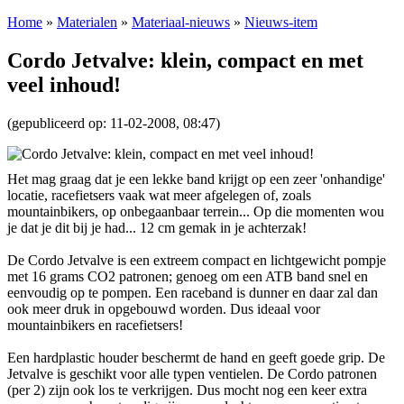
Home
»
Materialen
»
Materiaal-nieuws
»
Nieuws-item
Cordo Jetvalve: klein, compact en met
veel inhoud!
(gepubliceerd op: 11-02-2008, 08:47)
Het mag graag dat je een lekke band krijgt op een zeer 'onhandige'
locatie, racefietsers vaak wat meer afgelegen of, zoals
mountainbikers, op onbegaanbaar terrein... Op die momenten wou
je dat je dit bij je had... 12 cm gemak in je achterzak!
De Cordo Jetvalve is een extreem compact en lichtgewicht pompje
met 16 grams CO2 patronen; genoeg om een ATB band snel en
eenvoudig op te pompen. Een raceband is dunner en daar zal dan
ook meer druk in opgebouwd worden. Dus ideaal voor
mountainbikers en racefietsers!
Een hardplastic houder beschermt de hand en geeft goede grip. De
Jetvalve is geschikt voor alle typen ventielen. De Cordo patronen
(per 2) zijn ook los te verkrijgen. Dus mocht nog een keer extra