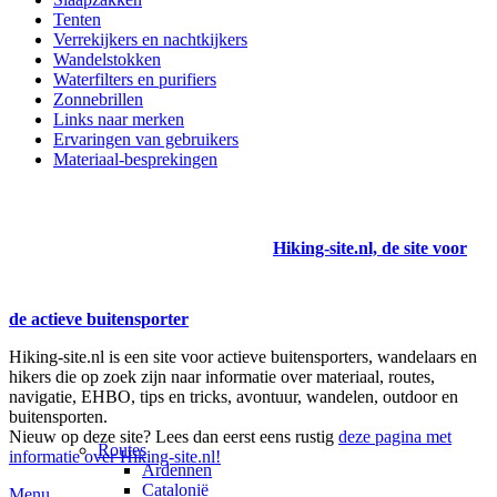
Tenten
Verrekijkers en nachtkijkers
Wandelstokken
Waterfilters en purifiers
Zonnebrillen
Links naar merken
Ervaringen van gebruikers
Materiaal-besprekingen
Hiking-site.nl, de site voor
de actieve buitensporter
Hiking-site.nl is een site voor actieve buitensporters, wandelaars en
hikers die op zoek zijn naar informatie over materiaal, routes,
navigatie, EHBO, tips en tricks, avontuur, wandelen, outdoor en
buitensporten.
Nieuw op deze site? Lees dan eerst eens rustig
deze pagina met
Routes
informatie over Hiking-site.nl!
Ardennen
Catalonië
Menu