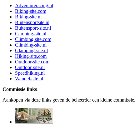
Adventureracing.nl
Biking-site.com
Biking-site.nl
Buitensportsite.nl
Buitensport-site.nl
Camping-site.nl
Climbing-site.com
Climbing-site.nl
Glamping-site.nl
Hiking-site.com
Outdoor-site.com
Outdoor-site.nl
Speedhiking.nl
Wandel-site.nl
Commissie-links
Aankopen via deze links geven de beheerder een kleine commissie.